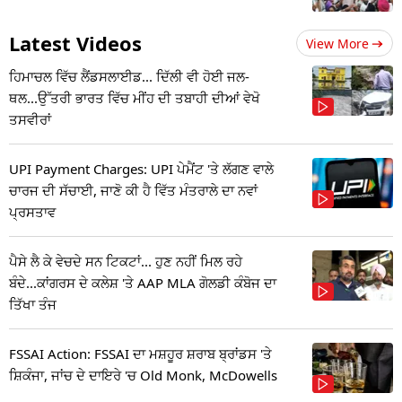
Latest Videos
View More
ਹਿਮਾਚਲ ਵਿੱਚ ਲੈਂਡਸਲਾਈਡ... ਦਿੱਲੀ ਵੀ ਹੋਈ ਜਲ-
ਥਲ...ਉੱਤਰੀ ਭਾਰਤ ਵਿੱਚ ਮੀਂਹ ਦੀ ਤਬਾਹੀ ਦੀਆਂ ਵੇਖੋ
ਤਸਵੀਰਾਂ
UPI Payment Charges: UPI ਪੇਮੈਂਟ 'ਤੇ ਲੱਗਣ ਵਾਲੇ
ਚਾਰਜ ਦੀ ਸੱਚਾਈ, ਜਾਣੋ ਕੀ ਹੈ ਵਿੱਤ ਮੰਤਰਾਲੇ ਦਾ ਨਵਾਂ
ਪ੍ਰਸਤਾਵ
ਪੈਸੇ ਲੈ ਕੇ ਵੇਚਦੇ ਸਨ ਟਿਕਟਾਂ... ਹੁਣ ਨਹੀਂ ਮਿਲ ਰਹੇ
ਬੰਦੇ...ਕਾਂਗਰਸ ਦੇ ਕਲੇਸ਼ 'ਤੇ AAP MLA ਗੋਲਡੀ ਕੰਬੋਜ ਦਾ
ਤਿੱਖਾ ਤੰਜ
FSSAI Action: FSSAI ਦਾ ਮਸ਼ਹੂਰ ਸ਼ਰਾਬ ਬ੍ਰਾਂਡਸ 'ਤੇ
ਸ਼ਿਕੰਜਾ, ਜਾਂਚ ਦੇ ਦਾਇਰੇ 'ਚ Old Monk, McDowells