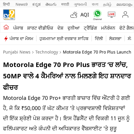
हिन्दी 
News9
ಕನ್ನಡ
తెలుగు
मराठी
ગુજરાતી
বাংলা
தமிழ்
മലയാളം
AQI
ਖੇਤੀਬਾੜੀ
ਪੰਜਾਬ
ਸ਼ਾਰਟ ਵੀਡੀਓਜ਼
ਦੇਸ਼
ਦੁਨੀਆ
ਟ੍ਰੈਂਡਿੰਗ
ਮਨੋਰੰਜਨ
ਫੋਟੋ ਗੈਲ
ਪੰਜਾਬ ਦਾ ਮੌਸਮ
ਹੁਕਮਨਾਮਾ ਸ੍ਰੀ ਦਰਬਾਰ ਸਾਹਿਬ
ਦਿੱਲੀ
ਲੋਕਸਭਾ
ਸੰਸ
ਸ਼ਾਰਟ ਵੀਡੀਓਜ਼
Punjabi News
Technology
Motorola Edge 70 Pro Plus Launch
ਕਾਰੋਬਾਰ
Motorola Edge 70 Pro Plus ਭਾਰਤ ‘ਚ ਲਾਂਚ,
ਕਰਿਅਰ
50MP ਵਾਲੇ 4 ਕੈਮਰਿਆਂ ਨਾਲ ਮਿਲਣਗੇ ਇਹ ਸ਼ਾਨਦਾਰ
ਮਨੋਰੰਜਨ
ਫੀਚਰ
ਦੇਸ਼
Motorola Edge 70 Pro+ ਭਾਰਤੀ ਬਾਜ਼ਾਰ ਵਿੱਚ ਐਂਟਰੀ ਹੋ ਗਈ
ਹੈ, ਜੋ ਕਿ ₹50,000 ਤੋਂ ਘੱਟ ਕੀਮਤ 'ਤੇ ਪ੍ਰਭਾਵਸ਼ਾਲੀ ਵਿਸ਼ੇਸ਼ਤਾਵਾਂ
ਲਾਈਫ ਸਟਾਈਲ
ਦੀ ਇੱਕ ਸ਼੍ਰੇਣੀ ਪੇਸ਼ ਕਰਦਾ ਹੈ। ਇਸ ਹੈਂਡਸੈੱਟ ਦੀ ਵਿਕਰੀ 11 ਜੂਨ ਨੂੰ
ਪੰਜਾਬ
ਫਲਿੱਪਕਾਰਟ ਅਤੇ ਕੰਪਨੀ ਦੀ ਅਧਿਕਾਰਤ ਵੈੱਬਸਾਈਟ 'ਤੇ ਸ਼ੁਰੂ