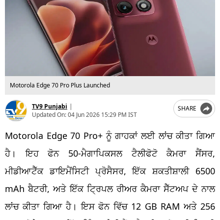
Motorola Edge 70 Pro Plus Launched
TV9 Punjabi
|
SHARE
Updated On:
04 Jun 2026 15:29 PM IST
Motorola Edge 70 Pro+ ਨੂੰ ਗਾਹਕਾਂ ਲਈ ਲਾਂਚ ਕੀਤਾ ਗਿਆ
ਹੈ। ਇਹ ਫੋਨ 50-ਮੈਗਾਪਿਕਸਲ ਟੈਲੀਫੋਟੋ ਕੈਮਰਾ ਸੈਂਸਰ,
ਮੀਡੀਆਟੈੱਕ ਡਾਇਮੈਂਸਿਟੀ ਪ੍ਰੋਸੈਸਰ, ਇੱਕ ਸ਼ਕਤੀਸ਼ਾਲੀ 6500
mAh ਬੈਟਰੀ, ਅਤੇ ਇੱਕ ਟ੍ਰਿਪਲ ਰੀਅਰ ਕੈਮਰਾ ਸੈੱਟਅਪ ਦੇ ਨਾਲ
ਲਾਂਚ ਕੀਤਾ ਗਿਆ ਹੈ। ਇਸ ਫੋਨ ਵਿੱਚ 12 GB RAM ਅਤੇ 256