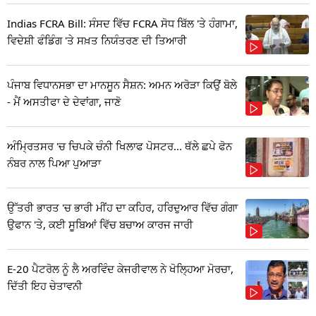
Indias FCRA Bill: ਸੰਸਦ ਵਿੱਚ FCRA ਸੋਧ ਬਿੱਲ 'ਤੇ ਹੰਗਾਮਾ,
ਵਿਦੇਸ਼ੀ ਫੰਡਿੰਗ 'ਤੇ ਸਖ਼ਤ ਨਿਯੰਤਰਣ ਦੀ ਤਿਆਰੀ
ਪੰਜਾਬ ਵਿਧਾਨਸਭਾ ਦਾ ਮਾਨਸੂਨ ਸੈਸ਼ਨ: ਅਮਨ ਅਰੋੜਾ ਕਿਉਂ ਬੋਲੇ
- ਮੈਂ ਅਸਤੀਫਾ ਦੇ ਦੇਵਾਂਗਾ, ਜਾਣੋ
ਅੰਮ੍ਰਿਤਸਰ 'ਚ ਚਿਪਕੇ ਚੰਨੀ ਖਿਲਾਫ ਪੋਸਟਰ... ਥੱਲੇ ਛਪੇ ਫੋਨ
ਨੰਬਰ ਨਾਲ ਪਿਆ ਪੁਆੜਾ
ਉੱਤਰੀ ਭਾਰਤ 'ਚ ਭਾਰੀ ਮੀਂਹ ਦਾ ਕਹਿਰ, ਹਰਿਦੁਆਰ ਵਿੱਚ ਗੰਗਾ
ਉਫਾਨ 'ਤੇ, ਕਈ ਸੂਬਿਆਂ ਵਿੱਚ ਬਚਾਅ ਕਾਰਜ ਜਾਰੀ
E-20 ਪੈਟਰੋਲ ਨੂੰ ਲੈ ਅਰਵਿੰਦ ਕੇਜਰੀਵਾਲ ਨੇ ਖੋਲ੍ਹਿਆ ਮੋਰਚਾ,
ਦਿੱਤੀ ਇਹ ਚੇਤਾਵਨੀ