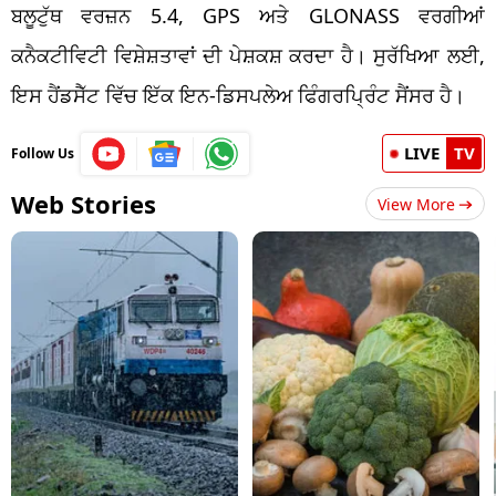
ਬਲੂਟੁੱਥ ਵਰਜ਼ਨ 5.4, GPS ਅਤੇ GLONASS ਵਰਗੀਆਂ
ਕਨੈਕਟੀਵਿਟੀ ਵਿਸ਼ੇਸ਼ਤਾਵਾਂ ਦੀ ਪੇਸ਼ਕਸ਼ ਕਰਦਾ ਹੈ। ਸੁਰੱਖਿਆ ਲਈ,
ਇਸ ਹੈਂਡਸੈੱਟ ਵਿੱਚ ਇੱਕ ਇਨ-ਡਿਸਪਲੇਅ ਫਿੰਗਰਪ੍ਰਿੰਟ ਸੈਂਸਰ ਹੈ।
LIVE
TV
Follow Us
Web Stories
View More