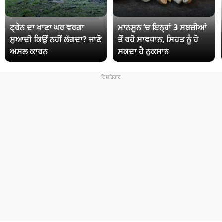
ਟ੍ਰੇਨ ਦਾ ਖਾਣਾ ਘਰ ਵਰਗਾ
ਮਾਨਸੂਨ ‘ਚ ਇਨ੍ਹਾਂ 3 ਸਬਜ਼ੀਆਂ
ਸੁਆਦੀ ਕਿਉਂ ਨਹੀਂ ਲੱਗਦਾ? ਜਾਣੋ
ਤੋਂ ਰਹੋ ਸਾਵਧਾਨ, ਸਿਹਤ ਨੂੰ ਹੋ
ਅਸਲ ਕਾਰਨ
ਸਕਦਾ ਹੈ ਨੁਕਸਾਨ