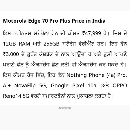
Motorola Edge 70 Pro Plus Price in India
ਇਸ ਨਵੀਨਤਮ ਮੋਟੋਰੋਲਾ ਫੋਨ ਦੀ ਕੀਮਤ ₹47,999 ਹੈ। ਜਿਸ ਦੇ
12GB RAM ਅਤੇ 256GB ਸਟੋਰੇਜ ਵੇਰੀਐਂਟ ਹਨ। ਇਹ ਫੋਨ
₹3,000 ਦੇ ਤੁਰੰਤ ਕੈਸ਼ਬੈਕ ਦੇ ਨਾਲ ਆਉਂਦਾ ਹੈ ਅਤੇ ਤੁਸੀਂ ਆਪਣੇ
ਪੁਰਾਣੇ ਫੋਨ ਨੂੰ ਐਕਸਚੇਂਜ ਛੋਟ ਲਈ ਵੀ ਐਕਸਚੇਂਜ ਕਰ ਸਕਦੇ ਹੋ।
ਇਸ ਕੀਮਤ ਰੇਂਜ ਵਿੱਚ, ਇਹ ਫੋਨ Nothing Phone (4a) Pro,
Ai+ NovaFlip 5G, Google Pixel 10a, ਅਤੇ OPPO
Reno14 5G ਵਰਗੇ ਸਮਾਰਟਫੋਨਾਂ ਨਾਲ ਮੁਕਾਬਲਾ ਕਰਦਾ ਹੈ।