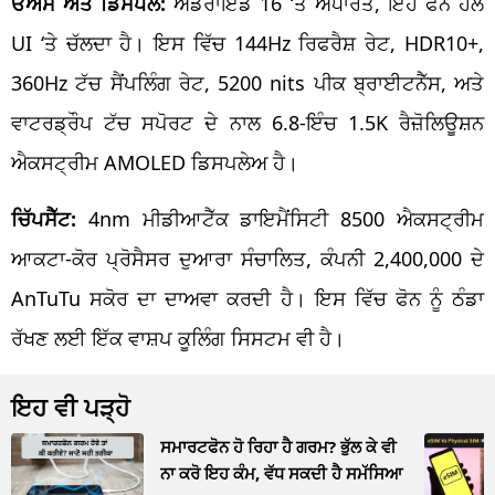
ਓਐਸ ਅਤੇ ਡਿਸਪਲੇ:
ਐਂਡਰਾਇਡ 16 ‘ਤੇ ਅਧਾਰਤ, ਇਹ ਫੋਨ ਹੈਲੋ
UI ‘ਤੇ ਚੱਲਦਾ ਹੈ। ਇਸ ਵਿੱਚ 144Hz ਰਿਫਰੈਸ਼ ਰੇਟ, HDR10+,
360Hz ਟੱਚ ਸੈਂਪਲਿੰਗ ਰੇਟ, 5200 nits ਪੀਕ ਬ੍ਰਾਈਟਨੈੱਸ, ਅਤੇ
ਵਾਟਰਡ੍ਰੌਪ ਟੱਚ ਸਪੋਰਟ ਦੇ ਨਾਲ 6.8-ਇੰਚ 1.5K ਰੈਜ਼ੋਲਿਊਸ਼ਨ
ਐਕਸਟ੍ਰੀਮ AMOLED ਡਿਸਪਲੇਅ ਹੈ।
ਚਿੱਪਸੈੱਟ:
4nm ਮੀਡੀਆਟੈੱਕ ਡਾਇਮੈਂਸਿਟੀ 8500 ਐਕਸਟ੍ਰੀਮ
ਆਕਟਾ-ਕੋਰ ਪ੍ਰੋਸੈਸਰ ਦੁਆਰਾ ਸੰਚਾਲਿਤ, ਕੰਪਨੀ 2,400,000 ਦੇ
AnTuTu ਸਕੋਰ ਦਾ ਦਾਅਵਾ ਕਰਦੀ ਹੈ। ਇਸ ਵਿੱਚ ਫੋਨ ਨੂੰ ਠੰਡਾ
ਰੱਖਣ ਲਈ ਇੱਕ ਵਾਸ਼ਪ ਕੂਲਿੰਗ ਸਿਸਟਮ ਵੀ ਹੈ।
ਇਹ ਵੀ ਪੜ੍ਹੋ
ਸਮਾਰਟਫੋਨ ਹੋ ਰਿਹਾ ਹੈ ਗਰਮ? ਭੁੱਲ ਕੇ ਵੀ
ਨਾ ਕਰੋ ਇਹ ਕੰਮ, ਵੱਧ ਸਕਦੀ ਹੈ ਸਮੱਸਿਆ