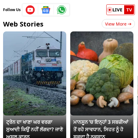
LIVE
TV
Follow Us
Web Stories
View More
ਟ੍ਰੇਨ ਦਾ ਖਾਣਾ ਘਰ ਵਰਗਾ
ਮਾਨਸੂਨ ‘ਚ ਇਨ੍ਹਾਂ 3 ਸਬਜ਼ੀਆਂ
ਸੁਆਦੀ ਕਿਉਂ ਨਹੀਂ ਲੱਗਦਾ? ਜਾਣੋ
ਤੋਂ ਰਹੋ ਸਾਵਧਾਨ, ਸਿਹਤ ਨੂੰ ਹੋ
ਅਸਲ ਕਾਰਨ
ਸਕਦਾ ਹੈ ਨੁਕਸਾਨ