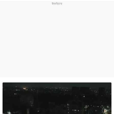
ਧਰਮ
ਖੇਡਾਂ
ਟੈਕਨੋਲਜੀ
ਟ੍ਰੈਂਡਿੰਗ
ਮੌਸਮ
ਦੁਨੀਆ
ਚੋਣਾਂ 2026