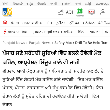
हिन्दी 
News9
ಕನ್ನಡ
తెలుగు
मराठी
ગુજરાતી
বাংলা
தமிழ்
മലയാളം
AQI
ਖੇਤੀਬਾੜੀ
ਪੰਜਾਬ
ਸ਼ਾਰਟ ਵੀਡੀਓਜ਼
ਦੇਸ਼
ਦੁਨੀਆ
ਟ੍ਰੈਂਡਿੰਗ
ਮਨੋਰੰਜਨ
ਫੋਟੋ ਗੈਲ
ਪੰਜਾਬ ਦਾ ਮੌਸਮ
ਹੁਕਮਨਾਮਾ ਸ੍ਰੀ ਦਰਬਾਰ ਸਾਹਿਬ
ਦਿੱਲੀ
ਲੋਕਸਭਾ
ਸੰਸ
ਸ਼ਾਰਟ ਵੀਡੀਓਜ਼
Punjabi News
Punjab News
Safety Mock Drill To Be Held Tom
ਕਾਰੋਬਾਰ
ਪੰਜਾਬ ਸਣੇ ਸਰੱਹਦੀ ਸੂਬਿਆਂ ਵਿੱਚ ਭਲਕੇ ਹੋਵੇਗੀ ਮੌਕ
ਕਰਿਅਰ
ਡਰਿੱਲ, ਆਪ੍ਰੇਸ਼ਨ ਸਿੰਦੂਰ ਹਾਲੇ ਵੀ ਜਾਰੀ
ਮਨੋਰੰਜਨ
ਵੀਰਵਾਰ ਯਾਨੀ ਕੱਲ੍ਹ ਸ਼ਾਮ ਨੂੰ ਪਾਕਿਸਤਾਨ ਦੀ ਸਰਹੱਦ ਨਾਲ ਲੱਗਦੇ
ਦੇਸ਼
ਸੂਬਿਆਂ ਵਿੱਚ ਸੇਫਟੀ ਮੌਕ ਡਰਿੱਲ ਕੀਤੇ ਜਾਵੇਗੀ। ਇਹ ਮੌਕ ਡਰਿੱਲ
ਪੰਜਾਬ, ਪੰਜਾਬ, ਰਾਜਸਥਾਨ ਅਤੇ ਜੰਮੂ-ਕਸ਼ਮੀਰ ਵਿੱਚ ਹੋਵੇਗੀ। ਇਸ
ਲਾਈਫ ਸਟਾਈਲ
ਦੌਰਾਨ ਲੋਕਾਂ ਨੂੰ ਸੁਚੇਤ ਰਹਿਣ ਦੀ ਹਦਾਇਤ ਕੀਤੀ ਜਾਵੇਗੀ। ਇਸ
ਪੰਜਾਬ
ਦੌਰਾਨ