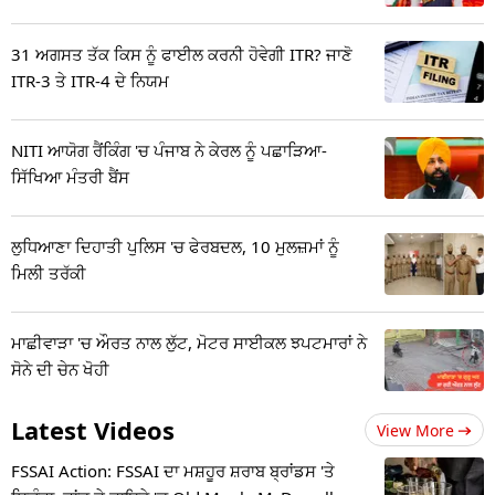
31 ਅਗਸਤ ਤੱਕ ਕਿਸ ਨੂੰ ਫਾਈਲ ਕਰਨੀ ਹੋਵੇਗੀ ITR? ਜਾਣੋ
ITR-3 ਤੇ ITR-4 ਦੇ ਨਿਯਮ
NITI ਆਯੋਗ ਰੈਂਕਿੰਗ 'ਚ ਪੰਜਾਬ ਨੇ ਕੇਰਲ ਨੂੰ ਪਛਾੜਿਆ-
ਸਿੱਖਿਆ ਮੰਤਰੀ ਬੈਂਸ
ਲੁਧਿਆਣਾ ਦਿਹਾਤੀ ਪੁਲਿਸ 'ਚ ਫੇਰਬਦਲ, 10 ਮੁਲਜ਼ਮਾਂ ਨੂੰ
ਮਿਲੀ ਤਰੱਕੀ
ਮਾਛੀਵਾੜਾ 'ਚ ਔਰਤ ਨਾਲ ਲੁੱਟ, ਮੋਟਰ ਸਾਈਕਲ ਝਪਟਮਾਰਾਂ ਨੇ
ਸੋਨੇ ਦੀ ਚੇਨ ਖੋਹੀ
Latest Videos
View More
FSSAI Action: FSSAI ਦਾ ਮਸ਼ਹੂਰ ਸ਼ਰਾਬ ਬ੍ਰਾਂਡਸ 'ਤੇ