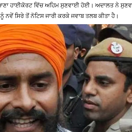
ਰਿਆਣਾ ਹਾਈਕੋਰਟ ਵਿੱਚ ਅਹਿਮ ਸੁਣਵਾਈ ਹੋਈ। ਅਦਾਲਤ ਨੇ ਸੁਣਵ
ੰ ਨਵੇਂ ਸਿਰੇ ਤੋਂ ਨੋਟਿਸ ਜਾਰੀ ਕਰਕੇ ਜਵਾਬ ਤਲਬ ਕੀਤਾ ਹੈ।