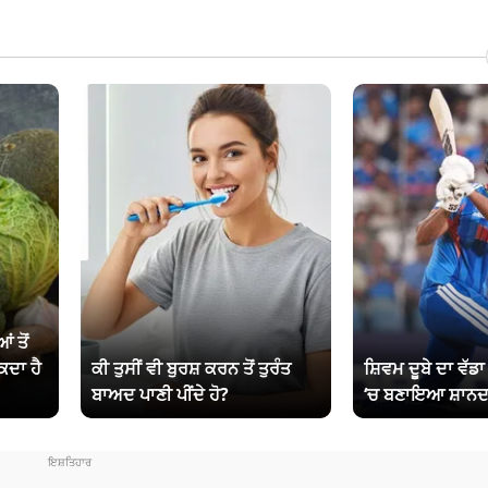
ਂ ਤੋਂ
ਕਦਾ ਹੈ
ਕੀ ਤੁਸੀਂ ਵੀ ਬੁਰਸ਼ ਕਰਨ ਤੋਂ ਤੁਰੰਤ
ਸ਼ਿਵਮ ਦੂਬੇ ਦਾ ਵੱਡ
ਬਾਅਦ ਪਾਣੀ ਪੀਂਦੇ ਹੋ?
‘ਚ ਬਣਾਇਆ ਸ਼ਾਨਦ