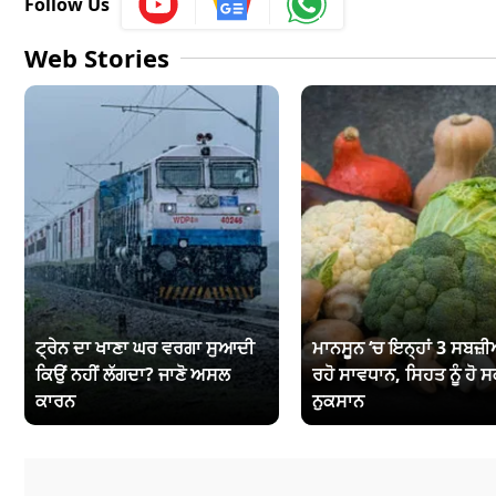
Follow Us
Web Stories
ਟ੍ਰੇਨ ਦਾ ਖਾਣਾ ਘਰ ਵਰਗਾ ਸੁਆਦੀ
ਮਾਨਸੂਨ ‘ਚ ਇਨ੍ਹਾਂ 3 ਸਬਜ਼ੀਆ
ਕਿਉਂ ਨਹੀਂ ਲੱਗਦਾ? ਜਾਣੋ ਅਸਲ
ਰਹੋ ਸਾਵਧਾਨ, ਸਿਹਤ ਨੂੰ ਹੋ ਸ
ਕਾਰਨ
ਨੁਕਸਾਨ