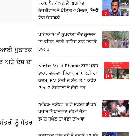
E-20 ਪੈਟਰੋਲ ਨੂੰ ਲੈ ਅਰਵਿੰਦ
ਕੇਜਰੀਵਾਲ ਨੇ ਖੋਲ੍ਹਿਆ ਮੋਰਚਾ, ਦਿੱਤੀ
ਇਹ ਚੇਤਾਵਨੀ
ਪਹਿਲਗਾਮ ਤੋਂ ਕੁਪਵਾੜਾ ਤੱਕ ਕੁਦਰਤ
ਦਾ ਕਹਿਰ, ਭਾਰੀ ਬਾਰਿਸ਼ ਨਾਲ ਵਿਗੜੇ
ੀਬੀਆਈ ਮੁਤਾਬਕ
ਹਾਲਾਤ
 ਅਤੇ ਦੇਸ਼ ਦੀ
Nasha Mukt Bharat: ਨਸ਼ਾ ਮੁਕਤ
ਭਾਰਤ ਵੱਲ ਵਧ ਰਿਹਾ ਯੁਵਾ ਸ਼ਕਤੀ ਦਾ
ਕਦਮ, PM ਮੋਦੀ ਦੇ ਸੱਦੇ 'ਤੇ 1 ਕਰੋੜ
Gen Z ਨੌਜਵਾਨਾਂ ਨੇ ਚੁੱਕੀ ਸਹੁੰ
ਨਵੰਬਰ- ਦਸੰਬਰ 'ਚ ਹੋ ਸਕਦੀਆਂ ਹਨ
ਪੰਜਾਬ ਵਿਧਾਨਸਭਾ ਦੀਆਂ ਚੋਣਾਂ...
ਭੁਪੇਸ਼ ਬਘੇਲ ਦਾ ਵੱਡਾ ਦਾਅਵਾ
ੰਤਰੀ ਨੂੰ ਪੱਤਰ
ਕਰਨਾਟਕ ਵਿੱਚ ਚੂਹੇ ਨੇ ਚੁਰਾਏ 10 ਲੱਖ