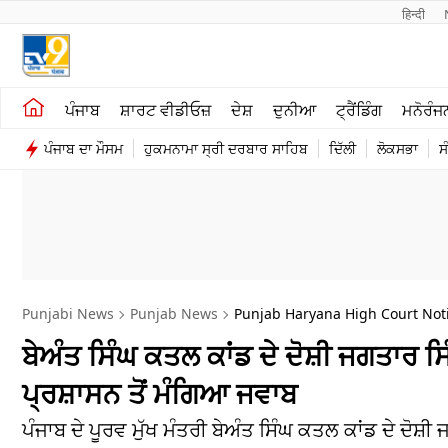
हिन्दी 
ਖੇਤੀਬਾੜੀ
ਕਰਿਅਰ
ਪੰਜਾਬ
ਸ਼ਾਰਟ ਵੀਡੀਓਜ਼
ਦੇਸ਼
ਦੁਨੀਆ
ਟ੍ਰੈਂਡਿੰਗ
ਮਨੋਰੰਜ
ਸ਼ਾਰਟ ਵੀਡੀਓਜ਼
ਮਨੋਰੰਜਨ
ਪੰਜਾਬ ਦਾ ਮੌਸਮ
ਹੁਕਮਨਾਮਾ ਸ੍ਰੀ ਦਰਬਾਰ ਸਾਹਿਬ
ਦਿੱਲੀ
ਲੋਕਸਭਾ
ਸ
ਕਾਰੋਬਾਰ
ਦੇਸ਼
Punjabi News
Punjab News
Punjab Haryana High Court Noti
ਬੇਅੰਤ ਸਿੰਘ ਕਤਲ ਕਾਂਡ ਦੇ ਦੋਸ਼ੀ ਜਗਤਾਰ ਸਿੰ
ਪ੍ਰਸ਼ਾਸਨ ਤੋਂ ਮੰਗਿਆ ਜਵਾਬ
ਪੰਜਾਬ ਦੇ ਪੂਰਵ ਮੁੱਖ ਮੰਤਰੀ ਬੇਅੰਤ ਸਿੰਘ ਕਤਲ ਕਾਂਡ ਦੇ ਦੋਸ