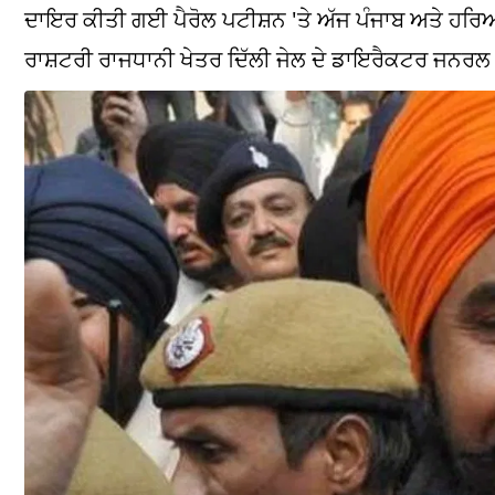
ਦਾਇਰ ਕੀਤੀ ਗਈ ਪੈਰੋਲ ਪਟੀਸ਼ਨ 'ਤੇ ਅੱਜ ਪੰਜਾਬ ਅਤੇ ਹ
ਰਾਸ਼ਟਰੀ ਰਾਜਧਾਨੀ ਖੇਤਰ ਦਿੱਲੀ ਜੇਲ ਦੇ ਡਾਇਰੈਕਟਰ ਜਨਰਲ ਨੂ