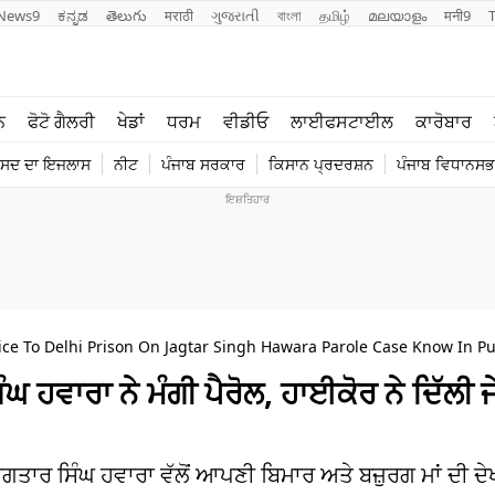
News9
ಕನ್ನಡ
తెలుగు
मराठी
ગુજરાતી
বাংলা
தமிழ்
മലയാളം
मनी9
ਲਾਈਫ ਸਟਾਈਲ
ਖੇਡਾਂ
ਨ
ਫੋਟੋ ਗੈਲਰੀ
ਖੇਡਾਂ
ਧਰਮ
ਵੀਡੀਓ
ਲਾਈਫਸਟਾਈਲ
ਕਾਰੋਬਾਰ
ਪੰਜਾਬ
ਟੈਕਨੋਲਜੀ
ੰਸਦ ਦਾ ਇਜਲਾਸ
ਨੀਟ
ਪੰਜਾਬ ਸਰਕਾਰ
ਕਿਸਾਨ ਪ੍ਰਦਰਸ਼ਨ
ਪੰਜਾਬ ਵਿਧਾਨਸਭਾ
ਧਰਮ
ਟ੍ਰੈਂਡਿੰਗ
ce To Delhi Prison On Jagtar Singh Hawara Parole Case Know In Pu
ਘ ਹਵਾਰਾ ਨੇ ਮੰਗੀ ਪੈਰੋਲ, ਹਾਈਕੋਰ ਨੇ ਦਿੱਲੀ ਜ
਼ੀ ਜਗਤਾਰ ਸਿੰਘ ਹਵਾਰਾ ਵੱਲੋਂ ਆਪਣੀ ਬਿਮਾਰ ਅਤੇ ਬਜ਼ੁਰਗ ਮਾਂ ਦੀ