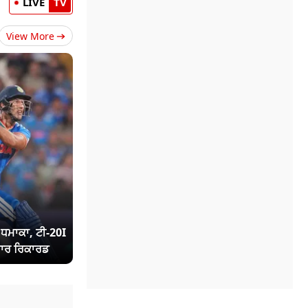
LIVE
TV
View More
ਾ ਧਮਾਕਾ, ਟੀ-20I
ਾਰ ਰਿਕਾਰਡ