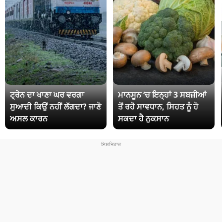
ਟ੍ਰੇਨ ਦਾ ਖਾਣਾ ਘਰ ਵਰਗਾ
ਮਾਨਸੂਨ ‘ਚ ਇਨ੍ਹਾਂ 3 ਸਬਜ਼ੀਆਂ
ਸੁਆਦੀ ਕਿਉਂ ਨਹੀਂ ਲੱਗਦਾ? ਜਾਣੋ
ਤੋਂ ਰਹੋ ਸਾਵਧਾਨ, ਸਿਹਤ ਨੂੰ ਹੋ
ਅਸਲ ਕਾਰਨ
ਸਕਦਾ ਹੈ ਨੁਕਸਾਨ