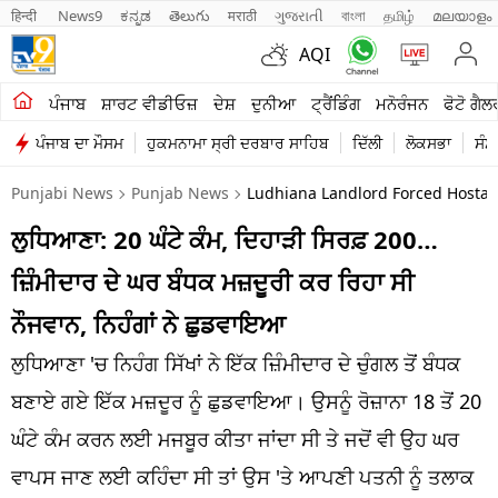
हिन्दी 
News9
ಕನ್ನಡ
తెలుగు
मराठी
ગુજરાતી
বাংলা
தமிழ்
മലയാളം
AQI
ਖੇਤੀਬਾੜੀ
ਪੰਜਾਬ
ਸ਼ਾਰਟ ਵੀਡੀਓਜ਼
ਦੇਸ਼
ਦੁਨੀਆ
ਟ੍ਰੈਂਡਿੰਗ
ਮਨੋਰੰਜਨ
ਫੋਟੋ ਗੈਲ
ਪੰਜਾਬ ਦਾ ਮੌਸਮ
ਹੁਕਮਨਾਮਾ ਸ੍ਰੀ ਦਰਬਾਰ ਸਾਹਿਬ
ਦਿੱਲੀ
ਲੋਕਸਭਾ
ਸੰਸ
ਸ਼ਾਰਟ ਵੀਡੀਓਜ਼
Punjabi News
Punjab News
Ludhiana Landlord Forced Hostag
ਕਾਰੋਬਾਰ
ਲੁਧਿਆਣਾ: 20 ਘੰਟੇ ਕੰਮ, ਦਿਹਾੜੀ ਸਿਰਫ਼ 200…
ਕਰਿਅਰ
ਜ਼ਿੰਮੀਦਾਰ ਦੇ ਘਰ ਬੰਧਕ ਮਜ਼ਦੂਰੀ ਕਰ ਰਿਹਾ ਸੀ
ਮਨੋਰੰਜਨ
ਨੌਜਵਾਨ, ਨਿਹੰਗਾਂ ਨੇ ਛੁਡਵਾਇਆ
ਦੇਸ਼
ਲੁਧਿਆਣਾ 'ਚ ਨਿਹੰਗ ਸਿੱਖਾਂ ਨੇ ਇੱਕ ਜ਼ਿੰਮੀਦਾਰ ਦੇ ਚੁੰਗਲ ਤੋਂ ਬੰਧਕ
ਬਣਾਏ ਗਏ ਇੱਕ ਮਜ਼ਦੂਰ ਨੂੰ ਛੁਡਵਾਇਆ। ਉਸਨੂੰ ਰੋਜ਼ਾਨਾ 18 ਤੋਂ 20
ਲਾਈਫ ਸਟਾਈਲ
ਘੰਟੇ ਕੰਮ ਕਰਨ ਲਈ ਮਜਬੂਰ ਕੀਤਾ ਜਾਂਦਾ ਸੀ ਤੇ ਜਦੋਂ ਵੀ ਉਹ ਘਰ
ਪੰਜਾਬ
ਵਾਪਸ ਜਾਣ ਲਈ ਕਹਿੰਦਾ ਸੀ ਤਾਂ ਉਸ 'ਤੇ ਆਪਣੀ ਪਤਨੀ ਨੂੰ ਤਲਾਕ