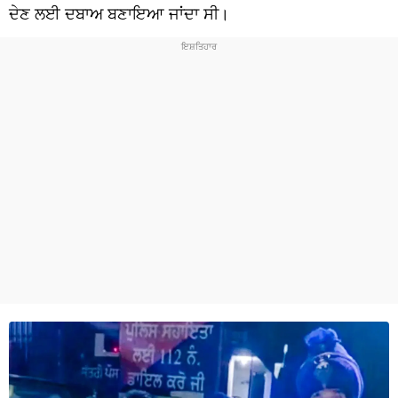
ਧਰਮ
ਦੇਣ ਲਈ ਦਬਾਅ ਬਣਾਇਆ ਜਾਂਦਾ ਸੀ।
ਖੇਡਾਂ
ਟੈਕਨੋਲਜੀ
ਟ੍ਰੈਂਡਿੰਗ
ਮੌਸਮ
ਦੁਨੀਆ
ਚੋਣਾਂ 2026