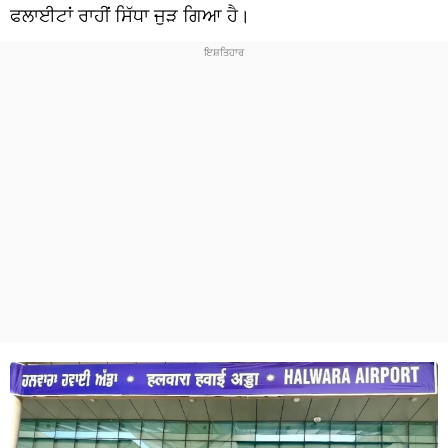
ਧਰਮ
ਫਲਾਈਟਾਂ ਰਾਹੀਂ ਸਿੱਧਾ ਜੁੜ ਗਿਆ ਹੈ।
ਖੇਡਾਂ
ਟੈਕਨੋਲਜੀ
ਟ੍ਰੈਂਡਿੰਗ
ਮੌਸਮ
ਦੁਨੀਆ
ਚੋਣਾਂ 2026