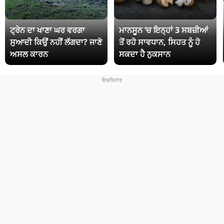
ਟ੍ਰੇਨ ਦਾ ਖਾਣਾ ਘਰ ਵਰਗਾ
ਮਾਨਸੂਨ ‘ਚ ਇਨ੍ਹਾਂ 3 ਸਬਜ਼ੀਆਂ
ਸੁਆਦੀ ਕਿਉਂ ਨਹੀਂ ਲੱਗਦਾ? ਜਾਣੋ
ਤੋਂ ਰਹੋ ਸਾਵਧਾਨ, ਸਿਹਤ ਨੂੰ ਹੋ
ਅਸਲ ਕਾਰਨ
ਸਕਦਾ ਹੈ ਨੁਕਸਾਨ