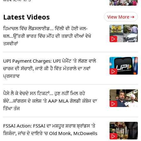
Latest Videos
View More
ਹਿਮਾਚਲ ਵਿੱਚ ਲੈਂਡਸਲਾਈਡ... ਦਿੱਲੀ ਵੀ ਹੋਈ ਜਲ-
ਥਲ...ਉੱਤਰੀ ਭਾਰਤ ਵਿੱਚ ਮੀਂਹ ਦੀ ਤਬਾਹੀ ਦੀਆਂ ਵੇਖੋ
ਤਸਵੀਰਾਂ
UPI Payment Charges: UPI ਪੇਮੈਂਟ 'ਤੇ ਲੱਗਣ ਵਾਲੇ
ਚਾਰਜ ਦੀ ਸੱਚਾਈ, ਜਾਣੋ ਕੀ ਹੈ ਵਿੱਤ ਮੰਤਰਾਲੇ ਦਾ ਨਵਾਂ
ਪ੍ਰਸਤਾਵ
ਪੈਸੇ ਲੈ ਕੇ ਵੇਚਦੇ ਸਨ ਟਿਕਟਾਂ... ਹੁਣ ਨਹੀਂ ਮਿਲ ਰਹੇ
ਬੰਦੇ...ਕਾਂਗਰਸ ਦੇ ਕਲੇਸ਼ 'ਤੇ AAP MLA ਗੋਲਡੀ ਕੰਬੋਜ ਦਾ
ਤਿੱਖਾ ਤੰਜ
FSSAI Action: FSSAI ਦਾ ਮਸ਼ਹੂਰ ਸ਼ਰਾਬ ਬ੍ਰਾਂਡਸ 'ਤੇ
ਸ਼ਿਕੰਜਾ, ਜਾਂਚ ਦੇ ਦਾਇਰੇ 'ਚ Old Monk, McDowells