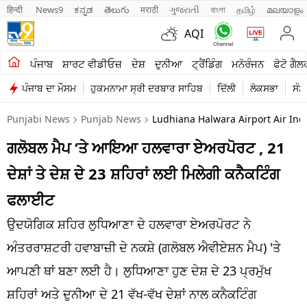
हिन्दी 
News9
ಕನ್ನಡ
తెలుగు
मराठी
ગુજરાતી
বাংলা
தமிழ்
മലയാളം
AQI
ਖੇਤੀਬਾੜੀ
ਪੰਜਾਬ
ਸ਼ਾਰਟ ਵੀਡੀਓਜ਼
ਦੇਸ਼
ਦੁਨੀਆ
ਟ੍ਰੈਂਡਿੰਗ
ਮਨੋਰੰਜਨ
ਫੋਟੋ ਗੈਲ
ਪੰਜਾਬ ਦਾ ਮੌਸਮ
ਹੁਕਮਨਾਮਾ ਸ੍ਰੀ ਦਰਬਾਰ ਸਾਹਿਬ
ਦਿੱਲੀ
ਲੋਕਸਭਾ
ਸੰਸ
ਸ਼ਾਰਟ ਵੀਡੀਓਜ਼
Punjabi News
Punjab News
Ludhiana Halwara Airport Air Ind
ਕਾਰੋਬਾਰ
ਗਲੋਬਲ ਮੈਪ ‘ਤੇ ਆਇਆ ਹਲਵਾਰਾ ਏਅਰਪੋਰਟ , 21
ਕਰਿਅਰ
ਦੇਸ਼ਾਂ ਤੇ ਦੇਸ਼ ਦੇ 23 ਸ਼ਹਿਰਾਂ ਲਈ ਮਿਲੇਗੀ ਕਨੈਕਟਿੰਗ
ਮਨੋਰੰਜਨ
ਫਲਾਈਟ
ਦੇਸ਼
ਉਦਯੋਗਿਕ ਸ਼ਹਿਰ ਲੁਧਿਆਣਾ ਦੇ ਹਲਵਾਰਾ ਏਅਰਪੋਰਟ ਨੇ
ਅੰਤਰਰਾਸ਼ਟਰੀ ਹਵਾਬਾਜ਼ੀ ਦੇ ਨਕਸ਼ੇ (ਗਲੋਬਲ ਐਵੀਏਸ਼ਨ ਮੈਪ) 'ਤੇ
ਲਾਈਫ ਸਟਾਈਲ
ਆਪਣੀ ਥਾਂ ਬਣਾ ਲਈ ਹੈ। ਲੁਧਿਆਣਾ ਹੁਣ ਦੇਸ਼ ਦੇ 23 ਪ੍ਰਮੁੱਖ
ਪੰਜਾਬ
ਸ਼ਹਿਰਾਂ ਅਤੇ ਦੁਨੀਆ ਦੇ 21 ਵੱਖ-ਵੱਖ ਦੇਸ਼ਾਂ ਨਾਲ ਕਨੈਕਟਿੰਗ