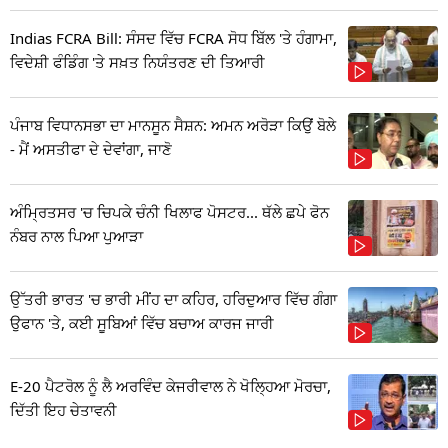
Indias FCRA Bill: ਸੰਸਦ ਵਿੱਚ FCRA ਸੋਧ ਬਿੱਲ 'ਤੇ ਹੰਗਾਮਾ,
ਵਿਦੇਸ਼ੀ ਫੰਡਿੰਗ 'ਤੇ ਸਖ਼ਤ ਨਿਯੰਤਰਣ ਦੀ ਤਿਆਰੀ
ਪੰਜਾਬ ਵਿਧਾਨਸਭਾ ਦਾ ਮਾਨਸੂਨ ਸੈਸ਼ਨ: ਅਮਨ ਅਰੋੜਾ ਕਿਉਂ ਬੋਲੇ
- ਮੈਂ ਅਸਤੀਫਾ ਦੇ ਦੇਵਾਂਗਾ, ਜਾਣੋ
ਅੰਮ੍ਰਿਤਸਰ 'ਚ ਚਿਪਕੇ ਚੰਨੀ ਖਿਲਾਫ ਪੋਸਟਰ... ਥੱਲੇ ਛਪੇ ਫੋਨ
ਨੰਬਰ ਨਾਲ ਪਿਆ ਪੁਆੜਾ
ਉੱਤਰੀ ਭਾਰਤ 'ਚ ਭਾਰੀ ਮੀਂਹ ਦਾ ਕਹਿਰ, ਹਰਿਦੁਆਰ ਵਿੱਚ ਗੰਗਾ
ਉਫਾਨ 'ਤੇ, ਕਈ ਸੂਬਿਆਂ ਵਿੱਚ ਬਚਾਅ ਕਾਰਜ ਜਾਰੀ
E-20 ਪੈਟਰੋਲ ਨੂੰ ਲੈ ਅਰਵਿੰਦ ਕੇਜਰੀਵਾਲ ਨੇ ਖੋਲ੍ਹਿਆ ਮੋਰਚਾ,
ਦਿੱਤੀ ਇਹ ਚੇਤਾਵਨੀ