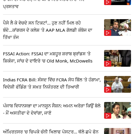
ਪ੍ਰਸਤਾਵ
ਪੈਸੇ ਲੈ ਕੇ ਵੇਚਦੇ ਸਨ ਟਿਕਟਾਂ... ਹੁਣ ਨਹੀਂ ਮਿਲ ਰਹੇ
ਬੰਦੇ...ਕਾਂਗਰਸ ਦੇ ਕਲੇਸ਼ 'ਤੇ AAP MLA ਗੋਲਡੀ ਕੰਬੋਜ ਦਾ
ਤਿੱਖਾ ਤੰਜ
FSSAI Action: FSSAI ਦਾ ਮਸ਼ਹੂਰ ਸ਼ਰਾਬ ਬ੍ਰਾਂਡਸ 'ਤੇ
ਸ਼ਿਕੰਜਾ, ਜਾਂਚ ਦੇ ਦਾਇਰੇ 'ਚ Old Monk, McDowells
Indias FCRA Bill: ਸੰਸਦ ਵਿੱਚ FCRA ਸੋਧ ਬਿੱਲ 'ਤੇ ਹੰਗਾਮਾ,
ਵਿਦੇਸ਼ੀ ਫੰਡਿੰਗ 'ਤੇ ਸਖ਼ਤ ਨਿਯੰਤਰਣ ਦੀ ਤਿਆਰੀ
ਪੰਜਾਬ ਵਿਧਾਨਸਭਾ ਦਾ ਮਾਨਸੂਨ ਸੈਸ਼ਨ: ਅਮਨ ਅਰੋੜਾ ਕਿਉਂ ਬੋਲੇ
- ਮੈਂ ਅਸਤੀਫਾ ਦੇ ਦੇਵਾਂਗਾ, ਜਾਣੋ
ਅੰਮ੍ਰਿਤਸਰ 'ਚ ਚਿਪਕੇ ਚੰਨੀ ਖਿਲਾਫ ਪੋਸਟਰ... ਥੱਲੇ ਛਪੇ ਫੋਨ