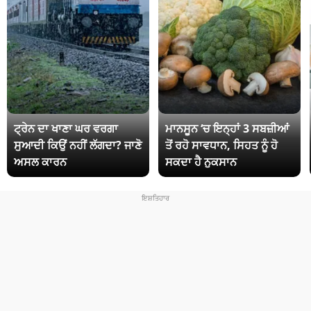
ਟ੍ਰੇਨ ਦਾ ਖਾਣਾ ਘਰ ਵਰਗਾ
ਮਾਨਸੂਨ ‘ਚ ਇਨ੍ਹਾਂ 3 ਸਬਜ਼ੀਆਂ
ਸੁਆਦੀ ਕਿਉਂ ਨਹੀਂ ਲੱਗਦਾ? ਜਾਣੋ
ਤੋਂ ਰਹੋ ਸਾਵਧਾਨ, ਸਿਹਤ ਨੂੰ ਹੋ
ਅਸਲ ਕਾਰਨ
ਸਕਦਾ ਹੈ ਨੁਕਸਾਨ