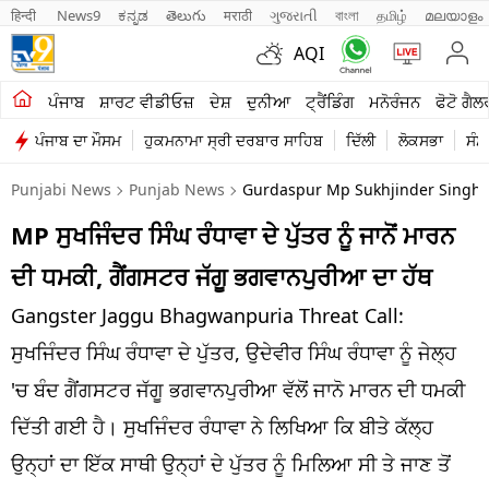
हिन्दी 
News9
ಕನ್ನಡ
తెలుగు
मराठी
ગુજરાતી
বাংলা
தமிழ்
മലയാളം
AQI
ਖੇਤੀਬਾੜੀ
ਪੰਜਾਬ
ਸ਼ਾਰਟ ਵੀਡੀਓਜ਼
ਦੇਸ਼
ਦੁਨੀਆ
ਟ੍ਰੈਂਡਿੰਗ
ਮਨੋਰੰਜਨ
ਫੋਟੋ ਗੈਲ
ਪੰਜਾਬ ਦਾ ਮੌਸਮ
ਹੁਕਮਨਾਮਾ ਸ੍ਰੀ ਦਰਬਾਰ ਸਾਹਿਬ
ਦਿੱਲੀ
ਲੋਕਸਭਾ
ਸੰਸ
ਸ਼ਾਰਟ ਵੀਡੀਓਜ਼
Punjabi News
Punjab News
Gurdaspur Mp Sukhjinder Singh
ਕਾਰੋਬਾਰ
MP ਸੁਖਜਿੰਦਰ ਸਿੰਘ ਰੰਧਾਵਾ ਦੇ ਪੁੱਤਰ ਨੂੰ ਜਾਨੋਂ ਮਾਰਨ
ਕਰਿਅਰ
ਦੀ ਧਮਕੀ, ਗੈਂਗਸਟਰ ਜੱਗੂ ਭਗਵਾਨਪੁਰੀਆ ਦਾ ਹੱਥ
ਮਨੋਰੰਜਨ
Gangster Jaggu Bhagwanpuria Threat Call:
ਦੇਸ਼
ਸੁਖਜਿੰਦਰ ਸਿੰਘ ਰੰਧਾਵਾ ਦੇ ਪੁੱਤਰ, ਉਦੇਵੀਰ ਸਿੰਘ ਰੰਧਾਵਾ ਨੂੰ ਜੇਲ੍ਹ
'ਚ ਬੰਦ ਗੈਂਗਸਟਰ ਜੱਗੂ ਭਗਵਾਨਪੁਰੀਆ ਵੱਲੋਂ ਜਾਨੋ ਮਾਰਨ ਦੀ ਧਮਕੀ
ਲਾਈਫ ਸਟਾਈਲ
ਦਿੱਤੀ ਗਈ ਹੈ। ਸੁਖਜਿੰਦਰ ਰੰਧਾਵਾ ਨੇ ਲਿਖਿਆ ਕਿ ਬੀਤੇ ਕੱਲ੍ਹ
ਪੰਜਾਬ
ਉਨ੍ਹਾਂ ਦਾ ਇੱਕ ਸਾਥੀ ਉਨ੍ਹਾਂ ਦੇ ਪੁੱਤਰ ਨੂੰ ਮਿਲਿਆ ਸੀ ਤੇ ਜਾਣ ਤੋਂ