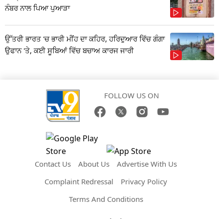
ਨੰਬਰ ਨਾਲ ਪਿਆ ਪੁਆੜਾ
ਉੱਤਰੀ ਭਾਰਤ 'ਚ ਭਾਰੀ ਮੀਂਹ ਦਾ ਕਹਿਰ, ਹਰਿਦੁਆਰ ਵਿੱਚ ਗੰਗਾ
ਉਫਾਨ 'ਤੇ, ਕਈ ਸੂਬਿਆਂ ਵਿੱਚ ਬਚਾਅ ਕਾਰਜ ਜਾਰੀ
FOLLOW US ON
Contact Us
About Us
Advertise With Us
Complaint Redressal
Privacy Policy
Terms And Conditions