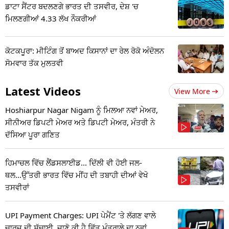
ਡਾਟਾ ਸੈਂਟਰ ਬਦਲਣਗੇ ਭਾਰਤ ਦੀ ਤਸਵੀਰ, ਦੇਸ਼ 'ਚ
ਮਿਲਣਗੀਆਂ 4.33 ਲੱਖ ਨੌਕਰੀਆਂ
ਕੋਟਕਪੂਰਾ: ਮੀਟਿੰਗ ਤੋਂ ਬਾਅਦ ਕਿਸਾਨਾਂ ਦਾ ਰੇਲ ਰੋਕੋ ਅੰਦੋਲਨ
ਸੋਮਵਾਰ ਤੱਕ ਮੁਲਤਵੀ
Latest Videos
View More
Hoshiarpur Nagar Nigam ਨੂੰ ਮਿਲਆ ਨਵਾਂ ਮੇਅਰ,
ਸੀਨੀਅਰ ਡਿਪਟੀ ਮੇਅਰ ਅਤੇ ਡਿਪਟੀ ਮੇਅਰ, ਮੰਤਰੀ ਨੇ
ਦੱਸਿਆ ਪੂਰਾ ਗਣਿਤ
ਹਿਮਾਚਲ ਵਿੱਚ ਲੈਂਡਸਲਾਈਡ... ਦਿੱਲੀ ਵੀ ਹੋਈ ਜਲ-
ਥਲ...ਉੱਤਰੀ ਭਾਰਤ ਵਿੱਚ ਮੀਂਹ ਦੀ ਤਬਾਹੀ ਦੀਆਂ ਵੇਖੋ
ਤਸਵੀਰਾਂ
UPI Payment Charges: UPI ਪੇਮੈਂਟ 'ਤੇ ਲੱਗਣ ਵਾਲੇ
ਚਾਰਜ ਦੀ ਸੱਚਾਈ, ਜਾਣੋ ਕੀ ਹੈ ਵਿੱਤ ਮੰਤਰਾਲੇ ਦਾ ਨਵਾਂ