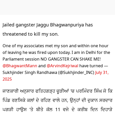
Jailed gangster Jaggu Bhagwanpuriya has
threatened to kill my son.
One of my associates met my son and within one hour
of leaving he was fired upon today. I am in Delhi for the
Parliament session NO GANGSTER CAN SHAKE ME!
@BhagwantMann
and
@ArvindKejriwal
have turned —
Sukhjinder Singh Randhawa (@Sukhjinder_INC)
July 31,
2025
ਜਾਣਕਾਰੀ ਅਨੁਸਾਰ ਫਤਿਹਗੜ੍ਹ ਚੂੜੀਆਂ
‘
ਚ ਪਰਮਿੰਦਰ ਸਿੰਘ ਜੋ ਕਿ
ਪਿੰਡ ਰਣਸਿਕੇ ਕਲਾਂ ਦੇ ਰਹਿਣ ਵਾਲੇ ਹਨ, ਉਨ੍ਹਾਂ ਦੀ ਦੁਕਾਨ ਸਰਦਾਰ
ਪਗੜੀ ਹਾਉਸ
‘
ਤੇ ਬੀਤੇ ਕੱਲ 11 ਵਜੇ ਦੇ ਕਰੀਬ ਦਿਨ ਦਿਹਾੜੇ