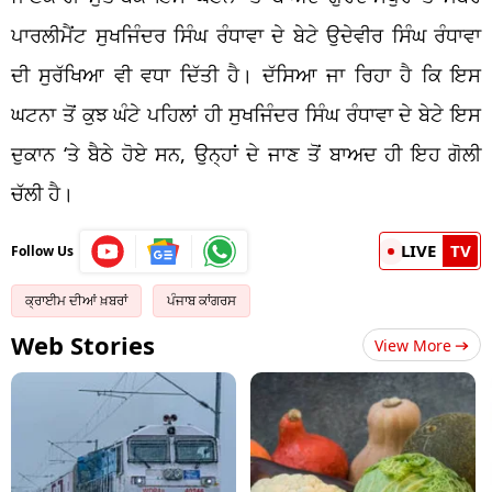
ਪਾਰਲੀਮੈਂਟ ਸੁਖਜਿੰਦਰ ਸਿੰਘ ਰੰਧਾਵਾ ਦੇ ਬੇਟੇ ਉਦੇਵੀਰ ਸਿੰਘ ਰੰਧਾਵਾ
ਦੀ ਸੁਰੱਖਿਆ ਵੀ ਵਧਾ ਦਿੱਤੀ ਹੈ। ਦੱਸਿਆ ਜਾ ਰਿਹਾ ਹੈ ਕਿ ਇਸ
ਘਟਨਾ ਤੋਂ ਕੁਝ ਘੰਟੇ ਪਹਿਲਾਂ ਹੀ ਸੁਖਜਿੰਦਰ ਸਿੰਘ ਰੰਧਾਵਾ ਦੇ ਬੇਟੇ ਇਸ
ਦੁਕਾਨ
‘
ਤੇ ਬੈਠੇ ਹੋਏ ਸਨ, ਉਨ੍ਹਾਂ ਦੇ ਜਾਣ ਤੋਂ ਬਾਅਦ ਹੀ ਇਹ ਗੋਲੀ
ਚੱਲੀ ਹੈ।
LIVE
TV
Follow Us
ਕ੍ਰਾਈਮ ਦੀਆਂ ਖ਼ਬਰਾਂ
ਪੰਜਾਬ ਕਾਂਗਰਸ
Web Stories
View More