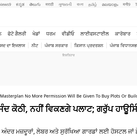
News9
ಕನ್ನಡ
తెలుగు
मराठी
ગુજરાતી
বাংলা
தமிழ்
മലയാളം
मनी9
ਲਾਈਫ ਸਟਾਈਲ
ਖੇਡਾਂ
ਨ
ਫੋਟੋ ਗੈਲਰੀ
ਖੇਡਾਂ
ਧਰਮ
ਵੀਡੀਓ
ਲਾਈਫਸਟਾਈਲ
ਕਾਰੋਬਾਰ
ਪੰਜਾਬ
ਟੈਕਨੋਲਜੀ
ੰਸਦ ਦਾ ਇਜਲਾਸ
ਨੀਟ
ਪੰਜਾਬ ਸਰਕਾਰ
ਕਿਸਾਨ ਪ੍ਰਦਰਸ਼ਨ
ਪੰਜਾਬ ਵਿਧਾਨਸਭਾ
ਧਰਮ
ਟ੍ਰੈਂਡਿੰਗ
asterplan No More Permission Will Be Given To Buy Plots Or Build 
ਸੰਦ ਕੋਠੀ, ਨਹੀਂ ਵਿਕਣਗੇ ਪਲਾਟ; ਗਰੁੱਪ ਹਾਊਸਿ
ਦਰ ਮਜ਼ਦੂਰਾਂ, ਲੇਬਰ ਅਤੇ ਸੁਰੱਖਿਆ ਗਾਰਡਾਂ ਲਈ ਹੋਸਟਲ ਜਾਂ