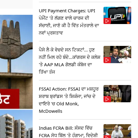
UPI Payment Charges: UPI
ਪੇਮੈਂਟ 'ਤੇ ਲੱਗਣ ਵਾਲੇ ਚਾਰਜ ਦੀ
ਸੱਚਾਈ, ਜਾਣੋ ਕੀ ਹੈ ਵਿੱਤ ਮੰਤਰਾਲੇ ਦਾ
ਨਵਾਂ ਪ੍ਰਸਤਾਵ
ਪੈਸੇ ਲੈ ਕੇ ਵੇਚਦੇ ਸਨ ਟਿਕਟਾਂ... ਹੁਣ
ਨਹੀਂ ਮਿਲ ਰਹੇ ਬੰਦੇ...ਕਾਂਗਰਸ ਦੇ ਕਲੇਸ਼
'ਤੇ AAP MLA ਗੋਲਡੀ ਕੰਬੋਜ ਦਾ
ਤਿੱਖਾ ਤੰਜ
FSSAI Action: FSSAI ਦਾ ਮਸ਼ਹੂਰ
ਸ਼ਰਾਬ ਬ੍ਰਾਂਡਸ 'ਤੇ ਸ਼ਿਕੰਜਾ, ਜਾਂਚ ਦੇ
ਦਾਇਰੇ 'ਚ Old Monk,
McDowells
Indias FCRA Bill: ਸੰਸਦ ਵਿੱਚ
FCRA ਸੋਧ ਬਿੱਲ 'ਤੇ ਹੰਗਾਮਾ, ਵਿਦੇਸ਼ੀ