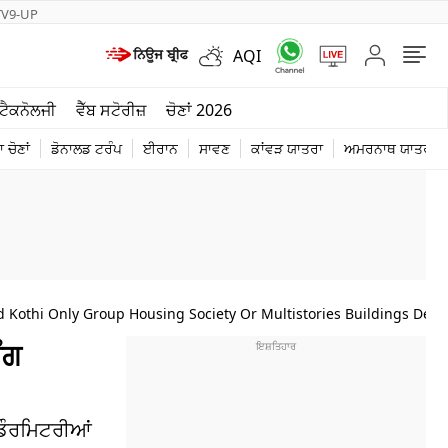
TV9-UP
AQI
ਮੌਸਮ
ਟੈਕਨੋਲਜੀ
ਵੈੱਬ ਸਟੋਰੀਜ਼
ਚੋਣਾਂ 2026
ਦੁਨੀਆ
 ਚੋਣਾਂ
ਡੋਨਾਲਡ ਟਰੰਪ
ਈਰਾਨ
ਸਾਵਣ
ਕਾਂਵੜ ਯਾਤਰਾ
ਅਮਰਨਾਥ ਯਾਤਰਾ
ਚੋਣਾਂ 2026
Kothi Only Group Housing Society Or Multistories Buildings Detai
ੰਗ
 ਡੌਰਮਿਟਰੀਆਂ