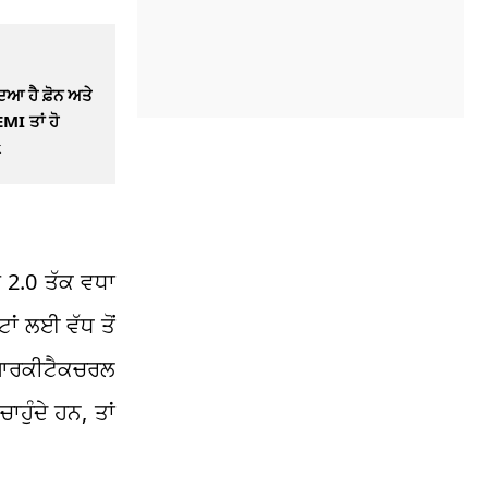
ਿਆ ਹੈ ਫ਼ੋਨ ਅਤੇ
MI ਤਾਂ ਹੋ
k
ੰ 2.0 ਤੱਕ ਵਧਾ
ਾਂ ਲਈ ਵੱਧ ਤੋਂ
 ‘ਆਰਕੀਟੈਕਚਰਲ
ਹੁੰਦੇ ਹਨ, ਤਾਂ