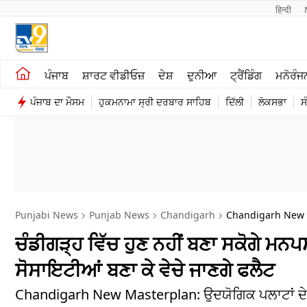
हिन्दी 
ਖੇਤੀਬਾੜੀ
ਕਰਿਅਰ
ਪੰਜਾਬ
ਸ਼ਾਰਟ ਵੀਡੀਓਜ਼
ਦੇਸ਼
ਦੁਨੀਆ
ਟ੍ਰੈਂਡਿੰਗ
ਮਨੋਰੰਜ
ਸ਼ਾਰਟ ਵੀਡੀਓਜ਼
ਮਨੋਰੰਜਨ
ਪੰਜਾਬ ਦਾ ਮੌਸਮ
ਹੁਕਮਨਾਮਾ ਸ੍ਰੀ ਦਰਬਾਰ ਸਾਹਿਬ
ਦਿੱਲੀ
ਲੋਕਸਭਾ
ਸ
ਕਾਰੋਬਾਰ
ਦੇਸ਼
Punjabi News
Punjab News
Chandigarh
Chandigarh New M
ਚੰਡੀਗੜ੍ਹ ਵਿੱਚ ਹੁਣ ਨਹੀਂ ਬਣਾ ਸਕੋਗੇ ਮਨਪ
ਸੋਸਾਇਟੀਆਂ ਬਣਾ ਕੇ ਵੇਚੇ ਜਾਣਗੇ ਫਲੈਟ
Chandigarh New Masterplan: ਉਦਯੋਗਿਕ ਪਲਾਟਾਂ ਦੇ ਅੰ