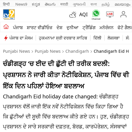
हिन्दी 
News9
ಕನ್ನಡ
తెలుగు
मराठी
ગુજરાતી
বাংলা
தமிழ்
മലയാളം
AQI
ਖੇਤੀਬਾੜੀ
ਪੰਜਾਬ
ਸ਼ਾਰਟ ਵੀਡੀਓਜ਼
ਦੇਸ਼
ਦੁਨੀਆ
ਟ੍ਰੈਂਡਿੰਗ
ਮਨੋਰੰਜਨ
ਫੋਟੋ ਗੈਲ
ਪੰਜਾਬ ਦਾ ਮੌਸਮ
ਹੁਕਮਨਾਮਾ ਸ੍ਰੀ ਦਰਬਾਰ ਸਾਹਿਬ
ਦਿੱਲੀ
ਲੋਕਸਭਾ
ਸੰਸ
ਸ਼ਾਰਟ ਵੀਡੀਓਜ਼
Punjabi News
Punjab News
Chandigarh
Chandigarh Eid Hol
ਕਾਰੋਬਾਰ
ਚੰਡੀਗੜ੍ਹ ‘ਚ ਈਦ ਦੀ ਛੁੱਟੀ ਦੀ ਤਰੀਕ ਬਦਲੀ:
ਕਰਿਅਰ
ਪ੍ਰਸ਼ਾਸਨ ਨੇ ਜਾਰੀ ਕੀਤਾ ਨੋਟੀਫਿਕੇਸ਼ਨ, ਪੰਜਾਬ ਵਿੱਚ ਵੀ
ਮਨੋਰੰਜਨ
ਇੱਕ ਦਿਨ ਪਹਿਲਾਂ ਹੋਇਆ ਬਦਲਾਅ
ਦੇਸ਼
Chandigarh Eid holiday date changed: ਚੰਡੀਗੜ੍ਹ
ਪ੍ਰਸ਼ਾਸਨ ਵੱਲੋਂ ਜਾਰੀ ਇੱਕ ਨਵੇਂ ਨੋਟੀਫਿਕੇਸ਼ਨ ਵਿੱਚ ਕਿਹਾ ਗਿਆ ਹੈ
ਲਾਈਫ ਸਟਾਈਲ
ਕਿ ਛੁੱਟੀਆਂ ਦੀ ਸੂਚੀ ਵਿੱਚ ਬਦਲਾਅ ਕੀਤੇ ਗਏ ਹਨ। ਹੁਣ, ਚੰਡੀਗੜ੍ਹ
ਪੰਜਾਬ
ਪ੍ਰਸ਼ਾਸਨ ਦੇ ਸਾਰੇ ਸਰਕਾਰੀ ਦਫ਼ਤਰ, ਬੋਰਡ, ਕਾਰਪੋਰੇਸ਼ਨ, ਸੰਸਥਾਵਾਂ