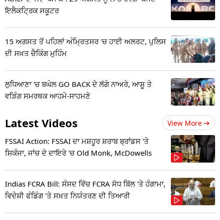
ਇਲੈਕਟ੍ਰਿਕ ਸਕੂਟਰ
15 ਅਗਸਤ ਤੋਂ ਪਹਿਲਾਂ ਅੰਮ੍ਰਿਤਸਰ 'ਚ ਹਾਈ ਅਲਰਟ, ਪੁਲਿਸ
ਦੀ ਸਖ਼ਤ ਚੈਕਿੰਗ ਮੁਹਿੰਮ
ਲੁਧਿਆਣਾ 'ਚ ਬਘੇਲ GO BACK ਦੇ ਲੱਗੇ ਨਾਅਰੇ, ਆਸ਼ੂ ਤੇ
ਵੜਿੰਗ ਸਮਰਥਕ ਆਹਮੋ-ਸਾਹਮਣੇ
Latest Videos
View More
FSSAI Action: FSSAI ਦਾ ਮਸ਼ਹੂਰ ਸ਼ਰਾਬ ਬ੍ਰਾਂਡਸ 'ਤੇ
ਸ਼ਿਕੰਜਾ, ਜਾਂਚ ਦੇ ਦਾਇਰੇ 'ਚ Old Monk, McDowells
Indias FCRA Bill: ਸੰਸਦ ਵਿੱਚ FCRA ਸੋਧ ਬਿੱਲ 'ਤੇ ਹੰਗਾਮਾ,
ਵਿਦੇਸ਼ੀ ਫੰਡਿੰਗ 'ਤੇ ਸਖ਼ਤ ਨਿਯੰਤਰਣ ਦੀ ਤਿਆਰੀ