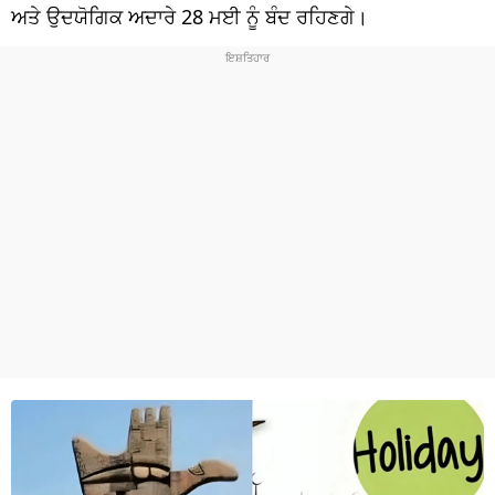
ਧਰਮ
ਅਤੇ ਉਦਯੋਗਿਕ ਅਦਾਰੇ 28 ਮਈ ਨੂੰ ਬੰਦ ਰਹਿਣਗੇ।
ਖੇਡਾਂ
ਟੈਕਨੋਲਜੀ
ਟ੍ਰੈਂਡਿੰਗ
ਮੌਸਮ
ਦੁਨੀਆ
ਚੋਣਾਂ 2026