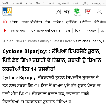
हिन्दी 
News9
ಕನ್ನಡ
తెలుగు
मराठी
ગુજરાતી
বাংলা
தமிழ்
മലയാളം
AQI
ਖੇਤੀਬਾੜੀ
ਪੰਜਾਬ
ਸ਼ਾਰਟ ਵੀਡੀਓਜ਼
ਦੇਸ਼
ਦੁਨੀਆ
ਟ੍ਰੈਂਡਿੰਗ
ਮਨੋਰੰਜਨ
ਫੋਟੋ ਗੈਲ
ਪੰਜਾਬ ਦਾ ਮੌਸਮ
ਹੁਕਮਨਾਮਾ ਸ੍ਰੀ ਦਰਬਾਰ ਸਾਹਿਬ
ਦਿੱਲੀ
ਲੋਕਸਭਾ
ਸੰਸ
ਸ਼ਾਰਟ ਵੀਡੀਓਜ਼
Punjabi News
Photo Gallery
Latest Photo
Cyclone Biparjoy De
ਕਾਰੋਬਾਰ
Cyclone Biparjoy: : ਲੰਘਿਆ ਬਿਪਰਜੋਏ ਤੂਫਾਨ,
ਕਰਿਅਰ
ਪਿੱਛੇ ਛੱਡ ਗਿਆ ਤਬਾਹੀ ਦੇ ਨਿਸ਼ਾਨ, ਤਬਾਹੀ ਨੂੰ ਬਿਆਨ
ਮਨੋਰੰਜਨ
ਕਰਦੀਆਂ ਇਹ 14 ਤਸਵੀਰਾਂ
ਦੇਸ਼
Cyclone Biparjoy: ਚੱਕਰਵਾਤੀ ਤੂਫਾਨ ਬਿਪਰਜੋਏ ਗੁਜਰਾਤ ਦੇ
ਤੱਟ ਨਾਲ ਟਕਰਾ ਗਿਆ। ਇਸ ਤੋਂ ਬਾਅਦ ਪੂਰੇ ਕੱਛ-ਸੂਰਤ ਖੇਤਰ 'ਚ
ਲਾਈਫ ਸਟਾਈਲ
ਭਾਰੀ ਮੀਂਹ ਪਿਆ। ਚੱਕਰਵਾਤ ਕਾਰਨ ਕੱਛ, ਦਵਾਰਕਾ ਵਰਗੇ
ਪੰਜਾਬ
ਇਲਾਕਿਆਂ 'ਚ ਜ਼ਬਰਦਸਤ ਨੁਕਸਾਨ ਹੋਇਆ ਹੈ।