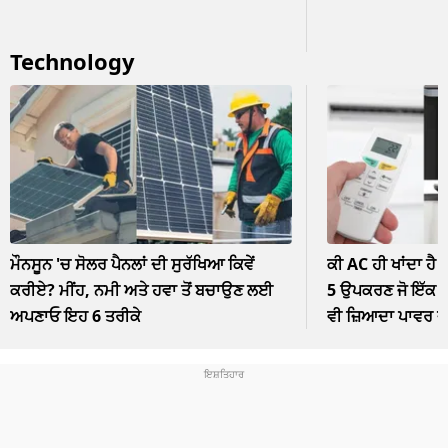
Technology
ਮੌਨਸੂਨ 'ਚ ਸੋਲਰ ਪੈਨਲਾਂ ਦੀ ਸੁਰੱਖਿਆ ਕਿਵੇਂ
ਕੀ AC ਹੀ ਖਾਂਦਾ ਹੈ 
ਕਰੀਏ? ਮੀਂਹ, ਨਮੀ ਅਤੇ ਹਵਾ ਤੋਂ ਬਚਾਉਣ ਲਈ
5 ਉਪਕਰਣ ਜੋ ਇੱਕ ਘੰ
ਅਪਣਾਓ ਇਹ 6 ਤਰੀਕੇ
ਵੀ ਜ਼ਿਆਦਾ ਪਾਵਰ 