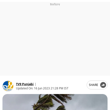
ਧਰਮ
ਖੇਡਾਂ
ਟੈਕਨੋਲਜੀ
ਟ੍ਰੈਂਡਿੰਗ
ਮੌਸਮ
ਦੁਨੀਆ
ਚੋਣਾਂ 2026
TV9 Punjabi
|
SHARE
Updated On:
16 Jun 2023 21:28 PM IST