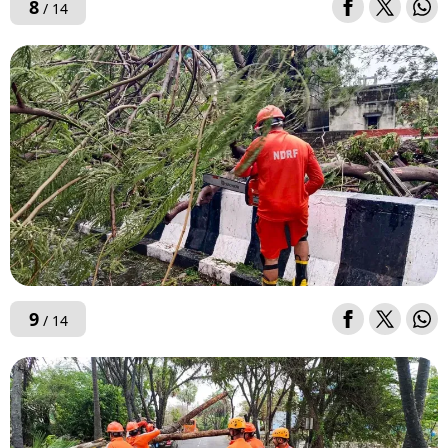
8
/ 14
9
/ 14