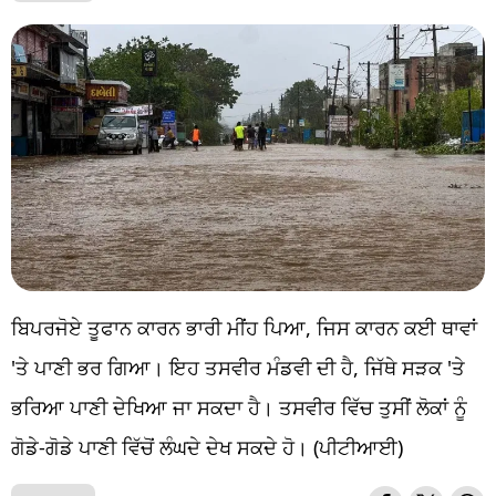
ਬਿਪਰਜੋਏ ਤੂਫਾਨ ਕਾਰਨ ਭਾਰੀ ਮੀਂਹ ਪਿਆ, ਜਿਸ ਕਾਰਨ ਕਈ ਥਾਵਾਂ
'ਤੇ ਪਾਣੀ ਭਰ ਗਿਆ। ਇਹ ਤਸਵੀਰ ਮੰਡਵੀ ਦੀ ਹੈ, ਜਿੱਥੇ ਸੜਕ 'ਤੇ
ਭਰਿਆ ਪਾਣੀ ਦੇਖਿਆ ਜਾ ਸਕਦਾ ਹੈ। ਤਸਵੀਰ ਵਿੱਚ ਤੁਸੀਂ ਲੋਕਾਂ ਨੂੰ
ਗੋਡੇ-ਗੋਡੇ ਪਾਣੀ ਵਿੱਚੋਂ ਲੰਘਦੇ ਦੇਖ ਸਕਦੇ ਹੋ। (ਪੀਟੀਆਈ)