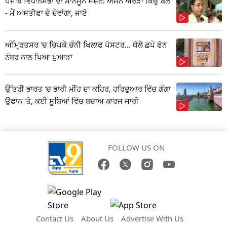
ਪੰਜਾਬ ਵਿਧਾਨਸਭਾ ਦਾ ਮਾਨਸੂਨ ਸੈਸ਼ਨ: ਅਮਨ ਅਰੋੜਾ ਕਿਉਂ ਬੋਲੇ
- ਮੈਂ ਅਸਤੀਫਾ ਦੇ ਦੇਵਾਂਗਾ, ਜਾਣੋ
ਅੰਮ੍ਰਿਤਸਰ 'ਚ ਚਿਪਕੇ ਚੰਨੀ ਖਿਲਾਫ ਪੋਸਟਰ... ਥੱਲੇ ਛਪੇ ਫੋਨ
ਨੰਬਰ ਨਾਲ ਪਿਆ ਪੁਆੜਾ
ਉੱਤਰੀ ਭਾਰਤ 'ਚ ਭਾਰੀ ਮੀਂਹ ਦਾ ਕਹਿਰ, ਹਰਿਦੁਆਰ ਵਿੱਚ ਗੰਗਾ
ਉਫਾਨ 'ਤੇ, ਕਈ ਸੂਬਿਆਂ ਵਿੱਚ ਬਚਾਅ ਕਾਰਜ ਜਾਰੀ
FOLLOW US ON
Contact Us
About Us
Advertise With Us