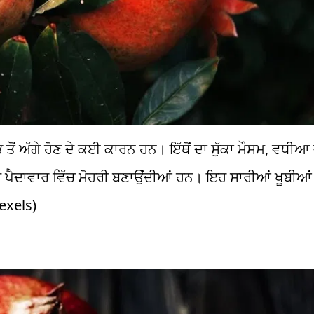
 ਤੋਂ ਅੱਗੇ ਹੋਣ ਦੇ ਕਈ ਕਾਰਨ ਹਨ। ਇੱਥੋਂ ਦਾ ਸੁੱਕਾ ਮੌਸਮ, ਵਧੀ
ੀ ਪੈਦਾਵਾਰ ਵਿੱਚ ਮੋਹਰੀ ਬਣਾਉਂਦੀਆਂ ਹਨ। ਇਹ ਸਾਰੀਆਂ ਖੂਬੀਆ
exels)