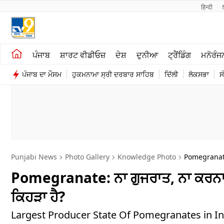
हिन्दी 
ਖੇਤੀਬਾੜੀ
ਕਰਿਅਰ
ਪੰਜਾਬ
ਸ਼ਾਰਟ ਵੀਡੀਓਜ਼
ਦੇਸ਼
ਦੁਨੀਆ
ਟ੍ਰੈਂਡਿੰਗ
ਮਨੋਰੰਜ
ਸ਼ਾਰਟ ਵੀਡੀਓਜ਼
ਮਨੋਰੰਜਨ
ਪੰਜਾਬ ਦਾ ਮੌਸਮ
ਹੁਕਮਨਾਮਾ ਸ੍ਰੀ ਦਰਬਾਰ ਸਾਹਿਬ
ਦਿੱਲੀ
ਲੋਕਸਭਾ
ਸ
ਕਾਰੋਬਾਰ
ਦੇਸ਼
Punjabi News
Photo Gallery
Knowledge Photo
Pomegranat
Pomegranate: ਨਾ ਗੁਜਰਾਤ, ਨਾ ਕਰਨਾਟਕ, 
ਕਿਹੜਾ ਹੈ?
Largest Producer State Of Pomegranates in India: