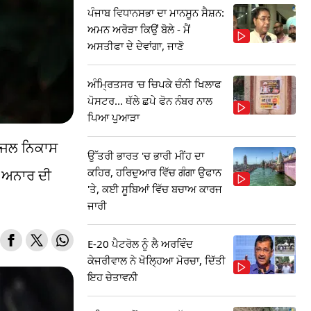
ਪੰਜਾਬ ਵਿਧਾਨਸਭਾ ਦਾ ਮਾਨਸੂਨ ਸੈਸ਼ਨ:
ਅਮਨ ਅਰੋੜਾ ਕਿਉਂ ਬੋਲੇ - ਮੈਂ
ਅਸਤੀਫਾ ਦੇ ਦੇਵਾਂਗਾ, ਜਾਣੋ
ਅੰਮ੍ਰਿਤਸਰ 'ਚ ਚਿਪਕੇ ਚੰਨੀ ਖਿਲਾਫ
ਪੋਸਟਰ... ਥੱਲੇ ਛਪੇ ਫੋਨ ਨੰਬਰ ਨਾਲ
ਪਿਆ ਪੁਆੜਾ
ਆ ਜਲ ਨਿਕਾਸ
ਉੱਤਰੀ ਭਾਰਤ 'ਚ ਭਾਰੀ ਮੀਂਹ ਦਾ
ਕਹਿਰ, ਹਰਿਦੁਆਰ ਵਿੱਚ ਗੰਗਾ ਉਫਾਨ
ਂ ਅਨਾਰ ਦੀ
'ਤੇ, ਕਈ ਸੂਬਿਆਂ ਵਿੱਚ ਬਚਾਅ ਕਾਰਜ
ਜਾਰੀ
E-20 ਪੈਟਰੋਲ ਨੂੰ ਲੈ ਅਰਵਿੰਦ
ਕੇਜਰੀਵਾਲ ਨੇ ਖੋਲ੍ਹਿਆ ਮੋਰਚਾ, ਦਿੱਤੀ
ਇਹ ਚੇਤਾਵਨੀ