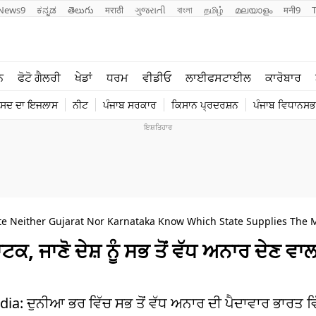
News9
ಕನ್ನಡ
తెలుగు
मराठी
ગુજરાતી
বাংলা
தமிழ்
മലയാളം
मनी9
ਲਾਈਫ ਸਟਾਈਲ
ਖੇਡਾਂ
ਨ
ਫੋਟੋ ਗੈਲਰੀ
ਖੇਡਾਂ
ਧਰਮ
ਵੀਡੀਓ
ਲਾਈਫਸਟਾਈਲ
ਕਾਰੋਬਾਰ
ਪੰਜਾਬ
ਟੈਕਨੋਲਜੀ
ੰਸਦ ਦਾ ਇਜਲਾਸ
ਨੀਟ
ਪੰਜਾਬ ਸਰਕਾਰ
ਕਿਸਾਨ ਪ੍ਰਦਰਸ਼ਨ
ਪੰਜਾਬ ਵਿਧਾਨਸਭਾ
ਧਰਮ
ਟ੍ਰੈਂਡਿੰਗ
e Neither Gujarat Nor Karnataka Know Which State Supplies The 
ਜਾਣੋ ਦੇਸ਼ ਨੂੰ ਸਭ ਤੋਂ ਵੱਧ ਅਨਾਰ ਦੇਣ ਵਾਲ
 ਦੁਨੀਆ ਭਰ ਵਿੱਚ ਸਭ ਤੋਂ ਵੱਧ ਅਨਾਰ ਦੀ ਪੈਦਾਵਾਰ ਭਾਰਤ ਵਿੱਚ