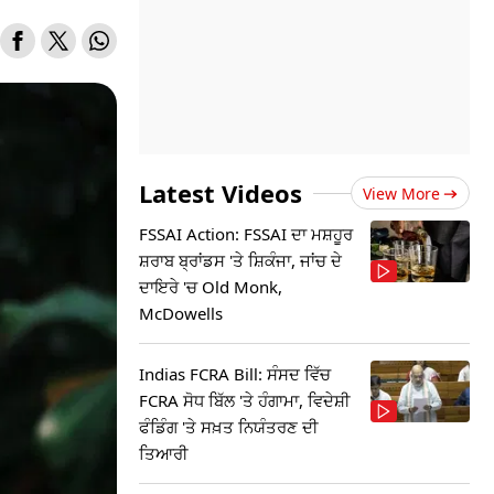
Latest Videos
View More
FSSAI Action: FSSAI ਦਾ ਮਸ਼ਹੂਰ
ਸ਼ਰਾਬ ਬ੍ਰਾਂਡਸ 'ਤੇ ਸ਼ਿਕੰਜਾ, ਜਾਂਚ ਦੇ
ਦਾਇਰੇ 'ਚ Old Monk,
McDowells
Indias FCRA Bill: ਸੰਸਦ ਵਿੱਚ
FCRA ਸੋਧ ਬਿੱਲ 'ਤੇ ਹੰਗਾਮਾ, ਵਿਦੇਸ਼ੀ
ਫੰਡਿੰਗ 'ਤੇ ਸਖ਼ਤ ਨਿਯੰਤਰਣ ਦੀ
ਤਿਆਰੀ