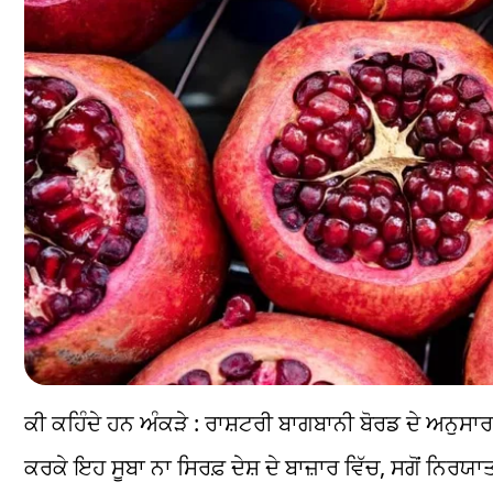
ਕੀ ਕਹਿੰਦੇ ਹਨ ਅੰਕੜੇ : ਰਾਸ਼ਟਰੀ ਬਾਗਬਾਨੀ ਬੋਰਡ ਦੇ ਅਨੁ
ਕਰਕੇ ਇਹ ਸੂਬਾ ਨਾ ਸਿਰਫ਼ ਦੇਸ਼ ਦੇ ਬਾਜ਼ਾਰ ਵਿੱਚ, ਸਗੋਂ ਨਿਰਯਾ