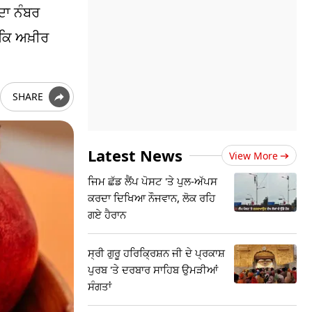
ਦਾ ਨੰਬਰ
ਕਿ ਅਖ਼ੀਰ
SHARE
Latest News
View More
ਜਿਮ ਛੱਡ ਲੈਂਪ ਪੋਸਟ 'ਤੇ ਪੁਲ-ਅੱਪਸ
ਕਰਦਾ ਦਿਖਿਆ ਨੌਜਵਾਨ, ਲੋਕ ਰਹਿ
ਗਏ ਹੈਰਾਨ
ਸ੍ਰੀ ਗੁਰੂ ਹਰਿਕ੍ਰਿਸ਼ਨ ਜੀ ਦੇ ਪ੍ਰਕਾਸ਼
ਪੁਰਬ 'ਤੇ ਦਰਬਾਰ ਸਾਹਿਬ ਉਮੜੀਆਂ
ਸੰਗਤਾਂ