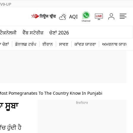
TV9-UP
AQI
ਮੌਸਮ
ਟੈਕਨੋਲਜੀ
ਵੈੱਬ ਸਟੋਰੀਜ਼
ਚੋਣਾਂ 2026
ਦੁਨੀਆ
 ਚੋਣਾਂ
ਡੋਨਾਲਡ ਟਰੰਪ
ਈਰਾਨ
ਸਾਵਣ
ਕਾਂਵੜ ਯਾਤਰਾ
ਅਮਰਨਾਥ ਯਾਤਰਾ
ਚੋਣਾਂ 2026
Most Pomegranates To The Country Know In Punjabi
ਾ ਸੂਬਾ
 ਹੁੰਦੀ ਹੈ