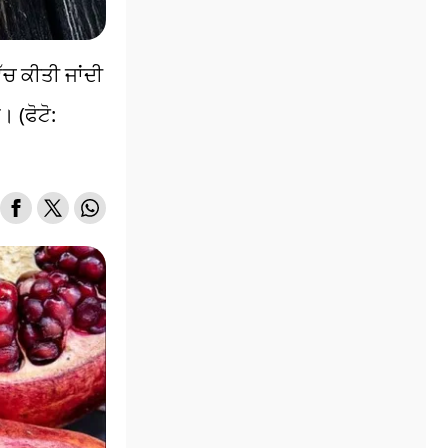
ਿੱਚ ਕੀਤੀ ਜਾਂਦੀ
 (ਫੋਟੋ: