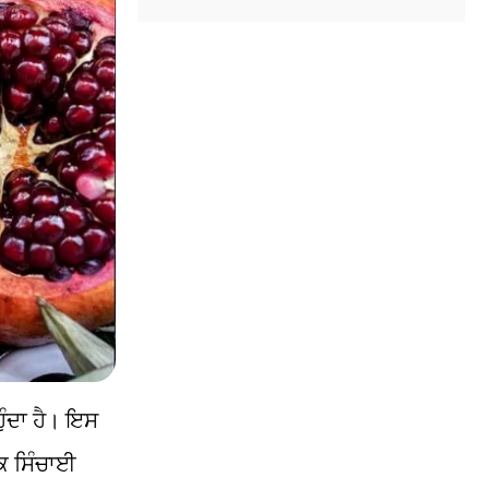
ੁੰਦਾ ਹੈ। ਇਸ
ਿਕ ਸਿੰਚਾਈ