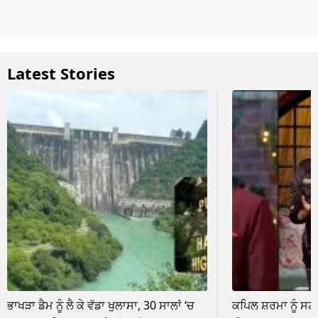
Latest Stories
ਭਾਖੜਾ ਡੈਮ ਨੂੰ ਲੈ ਕੇ ਵੱਡਾ ਖੁਲਾਸਾ, 30 ਸਾਲਾਂ ‘ਚ
ਕਪਿਲ ਸ਼ਰਮਾ ਨੂੰ ਸਟ