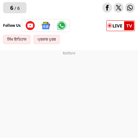
6
/ 6
LIVE
TV
Follow Us
ਸਿੱਖ ਇਤਿਹਾਸ
ਪ੍ਰਕਾਸ਼ ਪੁਰਬ