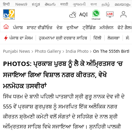
हिन्दी 
News9
ಕನ್ನಡ
తెలుగు
मराठी
ગુજરાતી
বাংলা
தமிழ்
മലയാളം
AQI
ਖੇਤੀਬਾੜੀ
ਪੰਜਾਬ
ਸ਼ਾਰਟ ਵੀਡੀਓਜ਼
ਦੇਸ਼
ਦੁਨੀਆ
ਟ੍ਰੈਂਡਿੰਗ
ਮਨੋਰੰਜਨ
ਫੋਟੋ ਗੈਲ
ਪੰਜਾਬ ਦਾ ਮੌਸਮ
ਹੁਕਮਨਾਮਾ ਸ੍ਰੀ ਦਰਬਾਰ ਸਾਹਿਬ
ਦਿੱਲੀ
ਲੋਕਸਭਾ
ਸੰਸ
ਸ਼ਾਰਟ ਵੀਡੀਓਜ਼
Punjabi News
Photo Gallery
India Photo
On The 555th Birth 
ਕਾਰੋਬਾਰ
PHOTOS: ਪ੍ਰਕਾਸ਼ ਪੁਰਬ ਨੂੰ ਲੈ ਕੇ ਅੰਮ੍ਰਿਤਸਰ ‘ਚ
ਕਰਿਅਰ
ਸਜਾਇਆ ਗਿਆ ਵਿਸ਼ਾਲ ਨਗਰ ਕੀਰਤਨ, ਵੇਖੋ
ਮਨੋਰੰਜਨ
ਮਨਮੋਹਕ ਤਸਵੀਰਾਂ
ਦੇਸ਼
ਸਿੱਖ ਧਰਮ ਦੇ ਬਾਨੀ ਪਹਿਲੀ ਪਾਤਸ਼ਾਹੀ ਸ੍ਰੀ ਗੁਰੂ ਨਾਨਕ ਦੇਵ ਜੀ ਦੇ
555 ਵੇਂ ਪ੍ਰਕਾਸ਼ ਗੁਰਪੁਰਬ ਨੂੰ ਸਮਰਪਿਤ ਇੱਕ ਅਲੌਕਿਕ ਨਗਰ
ਲਾਈਫ ਸਟਾਈਲ
ਕੀਰਤਨ ਸ਼੍ਰੋਮਣੀ ਕਮੇਟੀ ਵਲੋਂ ਸੰਗਤਾਂ ਦੇ ਸਹਿਯੋਗ ਦੇ ਨਾਲ ਸ਼੍ਰੀ
ਪੰਜਾਬ
ਅੰਮ੍ਰਿਤਸਰ ਸਾਹਿਬ ਵਿਖੇ ਸਜਾਇਆ ਗਿਆ। ਸੁਨਹਿਰੀ ਪਾਲਕੀ