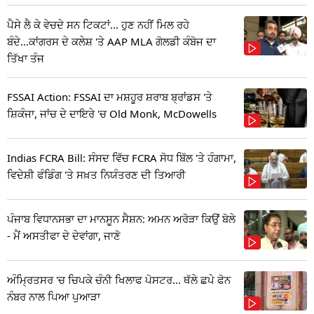
ਪੈਸੇ ਲੈ ਕੇ ਵੇਚਦੇ ਸਨ ਟਿਕਟਾਂ... ਹੁਣ ਨਹੀਂ ਮਿਲ ਰਹੇ
ਬੰਦੇ...ਕਾਂਗਰਸ ਦੇ ਕਲੇਸ਼ 'ਤੇ AAP MLA ਗੋਲਡੀ ਕੰਬੋਜ ਦਾ
ਤਿੱਖਾ ਤੰਜ
FSSAI Action: FSSAI ਦਾ ਮਸ਼ਹੂਰ ਸ਼ਰਾਬ ਬ੍ਰਾਂਡਸ 'ਤੇ
ਸ਼ਿਕੰਜਾ, ਜਾਂਚ ਦੇ ਦਾਇਰੇ 'ਚ Old Monk, McDowells
Indias FCRA Bill: ਸੰਸਦ ਵਿੱਚ FCRA ਸੋਧ ਬਿੱਲ 'ਤੇ ਹੰਗਾਮਾ,
ਵਿਦੇਸ਼ੀ ਫੰਡਿੰਗ 'ਤੇ ਸਖ਼ਤ ਨਿਯੰਤਰਣ ਦੀ ਤਿਆਰੀ
ਪੰਜਾਬ ਵਿਧਾਨਸਭਾ ਦਾ ਮਾਨਸੂਨ ਸੈਸ਼ਨ: ਅਮਨ ਅਰੋੜਾ ਕਿਉਂ ਬੋਲੇ
- ਮੈਂ ਅਸਤੀਫਾ ਦੇ ਦੇਵਾਂਗਾ, ਜਾਣੋ
ਅੰਮ੍ਰਿਤਸਰ 'ਚ ਚਿਪਕੇ ਚੰਨੀ ਖਿਲਾਫ ਪੋਸਟਰ... ਥੱਲੇ ਛਪੇ ਫੋਨ
ਨੰਬਰ ਨਾਲ ਪਿਆ ਪੁਆੜਾ