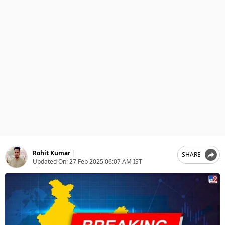
ਧਰਮ
ਖੇਡਾਂ
ਟੈਕਨੋਲਜੀ
ਟ੍ਰੈਂਡਿੰਗ
ਮੌਸਮ
ਦੁਨੀਆ
ਚੋਣਾਂ 2026
Rohit Kumar
|
SHARE
Updated On:
27 Feb 2025 06:07 AM IST