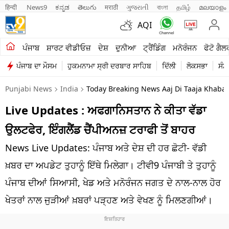
हिन्दी 
News9
ಕನ್ನಡ
తెలుగు
मराठी
ગુજરાતી
বাংলা
தமிழ்
മലയാളം
AQI
ਖੇਤੀਬਾੜੀ
ਪੰਜਾਬ
ਸ਼ਾਰਟ ਵੀਡੀਓਜ਼
ਦੇਸ਼
ਦੁਨੀਆ
ਟ੍ਰੈਂਡਿੰਗ
ਮਨੋਰੰਜਨ
ਫੋਟੋ ਗੈਲ
ਪੰਜਾਬ ਦਾ ਮੌਸਮ
ਹੁਕਮਨਾਮਾ ਸ੍ਰੀ ਦਰਬਾਰ ਸਾਹਿਬ
ਦਿੱਲੀ
ਲੋਕਸਭਾ
ਸੰਸ
ਸ਼ਾਰਟ ਵੀਡੀਓਜ਼
Punjabi News
India
Today Breaking News Aaj Di Taaja Khabar
ਕਾਰੋਬਾਰ
Live Updates : ਅਫਗਾਨਿਸਤਾਨ ਨੇ ਕੀਤਾ ਵੱਡਾ
ਕਰਿਅਰ
ਉਲਟਫੇਰ, ਇੰਗਲੈਂਡ ਚੈਂਪੀਅਨਜ਼ ਟਰਾਫੀ ਤੋਂ ਬਾਹਰ
ਮਨੋਰੰਜਨ
News Live Updates: ਪੰਜਾਬ ਅਤੇ ਦੇਸ਼ ਦੀ ਹਰ ਛੋਟੀ- ਵੱਡੀ
ਦੇਸ਼
ਖ਼ਬਰ ਦਾ ਅਪਡੇਟ ਤੁਹਾਨੂੰ ਇੱਥੇ ਮਿਲੇਗਾ। ਟੀਵੀ9 ਪੰਜਾਬੀ ਤੇ ਤੁਹਾਨੂੰ
ਪੰਜਾਬ ਦੀਆਂ ਸਿਆਸੀ, ਖੇਡ ਅਤੇ ਮਨੋਰੰਜਨ ਜਗਤ ਦੇ ਨਾਲ-ਨਾਲ ਹੋਰ
ਲਾਈਫ ਸਟਾਈਲ
ਖੇਤਰਾਂ ਨਾਲ ਜੁੜੀਆਂ ਖ਼ਬਰਾਂ ਪੜ੍ਹਣ ਅਤੇ ਵੇਖਣ ਨੂੰ ਮਿਲਣਗੀਆਂ।
ਪੰਜਾਬ