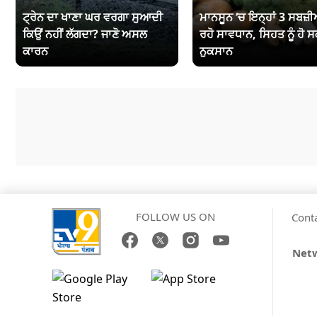
ਟ੍ਰੇਨ ਦਾ ਖਾਣਾ ਘਰ ਵਰਗਾ ਸੁਆਦੀ
ਮਾਨਸੂਨ ‘ਚ ਇਨ੍ਹਾਂ 3 ਸਬਜ਼ੀਆ
ਕਿਉਂ ਨਹੀਂ ਲੱਗਦਾ? ਜਾਣੋ ਅਸਲ
ਰਹੋ ਸਾਵਧਾਨ, ਸਿਹਤ ਨੂੰ ਹੋ ਸ
ਕਾਰਨ
ਨੁਕਸਾਨ
FOLLOW US ON
Cont
Netw