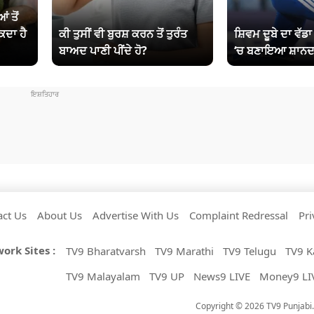
ਂ ਤੋਂ
ਕਦਾ ਹੈ
ਕੀ ਤੁਸੀਂ ਵੀ ਬੁਰਸ਼ ਕਰਨ ਤੋਂ ਤੁਰੰਤ
ਸ਼ਿਵਮ ਦੂਬੇ ਦਾ ਵੱਡ
ਬਾਅਦ ਪਾਣੀ ਪੀਂਦੇ ਹੋ?
‘ਚ ਬਣਾਇਆ ਸ਼ਾਨਦ
act Us
About Us
Advertise With Us
Complaint Redressal
Pri
ork Sites :
TV9 Bharatvarsh
TV9 Marathi
TV9 Telugu
TV9 K
TV9 Malayalam
TV9 UP
News9 LIVE
Money9 LI
Copyright © 2026 TV9 Punjabi. 