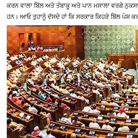
ਕਰਨ ਵਾਲਾ ਬਿੱਲ ਅਤੇ ਤੰਬਾਕੂ ਅਤੇ ਪਾਨ ਮਸਾਲਾ ਵਰਗੇ ਨੁਕਸਾ
ਹਨ। ਆਓ ਤੁਹਾਨੂੰ ਦੱਸਦੇ ਹਾਂ ਕਿ ਸਰਕਾਰ ਕਿਹੜੇ ਬਿੱਲ ਪੇਸ਼ ਕ