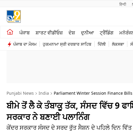
हिन्दी 
ਖੇਤੀਬਾੜੀ
ਕਰਿਅਰ
ਪੰਜਾਬ
ਸ਼ਾਰਟ ਵੀਡੀਓਜ਼
ਦੇਸ਼
ਦੁਨੀਆ
ਟ੍ਰੈਂਡਿੰਗ
ਮਨੋਰੰਜ
ਸ਼ਾਰਟ ਵੀਡੀਓਜ਼
ਮਨੋਰੰਜਨ
ਪੰਜਾਬ ਦਾ ਮੌਸਮ
ਹੁਕਮਨਾਮਾ ਸ੍ਰੀ ਦਰਬਾਰ ਸਾਹਿਬ
ਦਿੱਲੀ
ਲੋਕਸਭਾ
ਸ
ਕਾਰੋਬਾਰ
ਦੇਸ਼
Punjabi News
India
Parliament Winter Session Finance Bills
ਬੀਮੇ ਤੋਂ ਲੈ ਕੇ ਤੰਬਾਕੂ ਤੱਕ, ਸੰਸਦ ਵਿੱਚ 
ਸਰਕਾਰ ਨੇ ਬਣਾਈ ਪਲਾਨਿੰਗ
ਕੇਂਦਰ ਸਰਕਾਰ ਸੰਸਦ ਦੇ ਸਰਦ ਰੁੱਤ ਸੈਸ਼ਨ ਦੇ ਪਹਿਲੇ ਦਿਨ ਵਿੱਤ ਨ