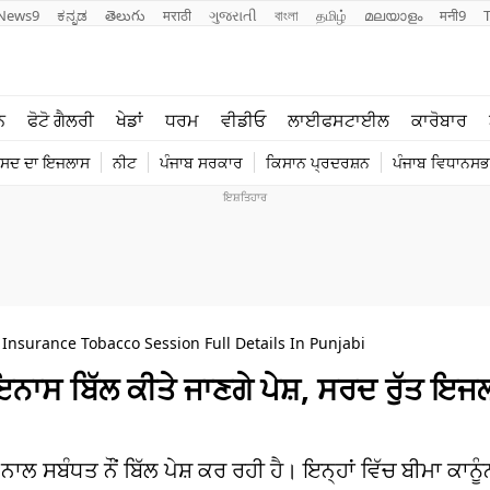
News9
ಕನ್ನಡ
తెలుగు
मराठी
ગુજરાતી
বাংলা
தமிழ்
മലയാളം
मनी9
ਲਾਈਫ ਸਟਾਈਲ
ਖੇਡਾਂ
ਨ
ਫੋਟੋ ਗੈਲਰੀ
ਖੇਡਾਂ
ਧਰਮ
ਵੀਡੀਓ
ਲਾਈਫਸਟਾਈਲ
ਕਾਰੋਬਾਰ
ਪੰਜਾਬ
ਟੈਕਨੋਲਜੀ
ੰਸਦ ਦਾ ਇਜਲਾਸ
ਨੀਟ
ਪੰਜਾਬ ਸਰਕਾਰ
ਕਿਸਾਨ ਪ੍ਰਦਰਸ਼ਨ
ਪੰਜਾਬ ਵਿਧਾਨਸਭਾ
ਧਰਮ
ਟ੍ਰੈਂਡਿੰਗ
 Insurance Tobacco Session Full Details In Punjabi
9 ਫਾਇਨਾਸ ਬਿੱਲ ਕੀਤੇ ਜਾਣਗੇ ਪੇਸ਼, ਸਰਦ ਰੁੱਤ 
ਾਲ ਸਬੰਧਤ ਨੌਂ ਬਿੱਲ ਪੇਸ਼ ਕਰ ਰਹੀ ਹੈ। ਇਨ੍ਹਾਂ ਵਿੱਚ ਬੀਮਾ ਕਾਨੂੰਨ