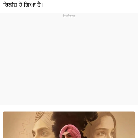
ਧਰਮ
ਰਿਲੀਜ਼ ਹੋ ਗਿਆ ਹੈ।
ਖੇਡਾਂ
ਟੈਕਨੋਲਜੀ
ਟ੍ਰੈਂਡਿੰਗ
ਮੌਸਮ
ਦੁਨੀਆ
ਚੋਣਾਂ 2026