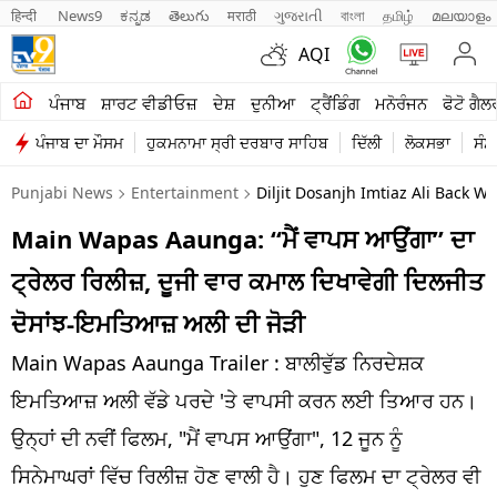
हिन्दी 
News9
ಕನ್ನಡ
తెలుగు
मराठी
ગુજરાતી
বাংলা
தமிழ்
മലയാളം
AQI
ਖੇਤੀਬਾੜੀ
ਪੰਜਾਬ
ਸ਼ਾਰਟ ਵੀਡੀਓਜ਼
ਦੇਸ਼
ਦੁਨੀਆ
ਟ੍ਰੈਂਡਿੰਗ
ਮਨੋਰੰਜਨ
ਫੋਟੋ ਗੈਲ
ਪੰਜਾਬ ਦਾ ਮੌਸਮ
ਹੁਕਮਨਾਮਾ ਸ੍ਰੀ ਦਰਬਾਰ ਸਾਹਿਬ
ਦਿੱਲੀ
ਲੋਕਸਭਾ
ਸੰਸ
ਸ਼ਾਰਟ ਵੀਡੀਓਜ਼
Punjabi News
Entertainment
Diljit Dosanjh Imtiaz Ali Back 
ਕਾਰੋਬਾਰ
Main Wapas Aaunga: “ਮੈਂ ਵਾਪਸ ਆਉਂਗਾ” ਦਾ
ਕਰਿਅਰ
ਟ੍ਰੇਲਰ ਰਿਲੀਜ਼, ਦੂਜੀ ਵਾਰ ਕਮਾਲ ਦਿਖਾਵੇਗੀ ਦਿਲਜੀਤ
ਮਨੋਰੰਜਨ
ਦੋਸਾਂਝ-ਇਮਤਿਆਜ਼ ਅਲੀ ਦੀ ਜੋੜੀ
ਦੇਸ਼
Main Wapas Aaunga Trailer : ਬਾਲੀਵੁੱਡ ਨਿਰਦੇਸ਼ਕ
ਇਮਤਿਆਜ਼ ਅਲੀ ਵੱਡੇ ਪਰਦੇ 'ਤੇ ਵਾਪਸੀ ਕਰਨ ਲਈ ਤਿਆਰ ਹਨ।
ਲਾਈਫ ਸਟਾਈਲ
ਉਨ੍ਹਾਂ ਦੀ ਨਵੀਂ ਫਿਲਮ, "ਮੈਂ ਵਾਪਸ ਆਉਂਗਾ", 12 ਜੂਨ ਨੂੰ
ਪੰਜਾਬ
ਸਿਨੇਮਾਘਰਾਂ ਵਿੱਚ ਰਿਲੀਜ਼ ਹੋਣ ਵਾਲੀ ਹੈ। ਹੁਣ ਫਿਲਮ ਦਾ ਟ੍ਰੇਲਰ ਵੀ