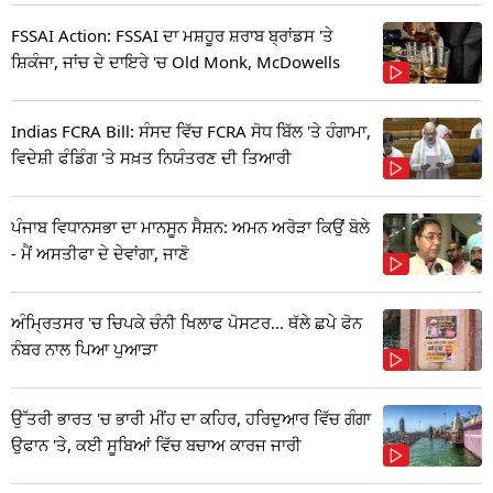
FSSAI Action: FSSAI ਦਾ ਮਸ਼ਹੂਰ ਸ਼ਰਾਬ ਬ੍ਰਾਂਡਸ 'ਤੇ
ਸ਼ਿਕੰਜਾ, ਜਾਂਚ ਦੇ ਦਾਇਰੇ 'ਚ Old Monk, McDowells
Indias FCRA Bill: ਸੰਸਦ ਵਿੱਚ FCRA ਸੋਧ ਬਿੱਲ 'ਤੇ ਹੰਗਾਮਾ,
ਵਿਦੇਸ਼ੀ ਫੰਡਿੰਗ 'ਤੇ ਸਖ਼ਤ ਨਿਯੰਤਰਣ ਦੀ ਤਿਆਰੀ
ਪੰਜਾਬ ਵਿਧਾਨਸਭਾ ਦਾ ਮਾਨਸੂਨ ਸੈਸ਼ਨ: ਅਮਨ ਅਰੋੜਾ ਕਿਉਂ ਬੋਲੇ
- ਮੈਂ ਅਸਤੀਫਾ ਦੇ ਦੇਵਾਂਗਾ, ਜਾਣੋ
ਅੰਮ੍ਰਿਤਸਰ 'ਚ ਚਿਪਕੇ ਚੰਨੀ ਖਿਲਾਫ ਪੋਸਟਰ... ਥੱਲੇ ਛਪੇ ਫੋਨ
ਨੰਬਰ ਨਾਲ ਪਿਆ ਪੁਆੜਾ
ਉੱਤਰੀ ਭਾਰਤ 'ਚ ਭਾਰੀ ਮੀਂਹ ਦਾ ਕਹਿਰ, ਹਰਿਦੁਆਰ ਵਿੱਚ ਗੰਗਾ
ਉਫਾਨ 'ਤੇ, ਕਈ ਸੂਬਿਆਂ ਵਿੱਚ ਬਚਾਅ ਕਾਰਜ ਜਾਰੀ