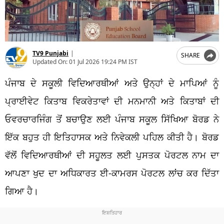
TV9 Punjabi
|
SHARE
Updated On:
01 Jul 2026 19:24 PM IST
ਪੰਜਾਬ ਦੇ ਸਕੂਲੀ ਵਿਦਿਆਰਥੀਆਂ ਅਤੇ ਉਨ੍ਹਾਂ ਦੇ ਮਾਪਿਆਂ ਨੂੰ
ਪ੍ਰਾਈਵੇਟ ਕਿਤਾਬ ਵਿਕਰੇਤਾਵਾਂ ਦੀ ਮਨਮਾਨੀ ਅਤੇ ਕਿਤਾਬਾਂ ਦੀ
ਓਵਰਚਾਰਜਿੰਗ ਤੋਂ ਬਚਾਉਣ ਲਈ ਪੰਜਾਬ ਸਕੂਲ ਸਿੱਖਿਆ ਬੋਰਡ ਨੇ
ਇੱਕ ਬਹੁਤ ਹੀ ਇਤਿਹਾਸਕ ਅਤੇ ਨਿਵੇਕਲੀ ਪਹਿਲ ਕੀਤੀ ਹੈ। ਬੋਰਡ
ਵੱਲੋਂ ਵਿਦਿਆਰਥੀਆਂ ਦੀ ਸਹੂਲਤ ਲਈ ਪੁਸਤਕ ਪੋਰਟਲ ਨਾਮ ਦਾ
ਆਪਣਾ ਖੁਦ ਦਾ ਅਧਿਕਾਰਤ ਈ-ਕਾਮਰਸ ਪੋਰਟਲ ਲਾਂਚ ਕਰ ਦਿੱਤਾ
ਗਿਆ ਹੈ।