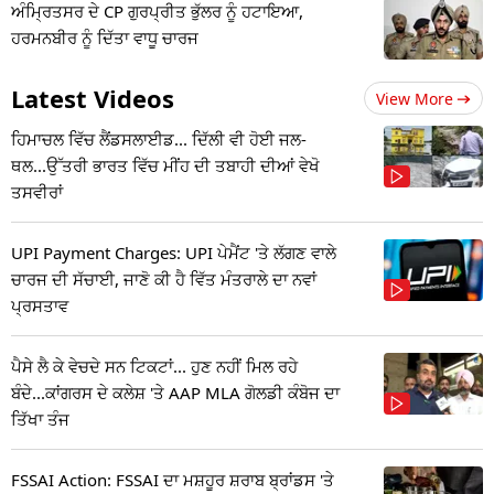
ਅੰਮ੍ਰਿਤਸਰ ਦੇ CP ਗੁਰਪ੍ਰੀਤ ਭੁੱਲਰ ਨੂੰ ਹਟਾਇਆ,
ਹਰਮਨਬੀਰ ਨੂੰ ਦਿੱਤਾ ਵਾਧੂ ਚਾਰਜ
Latest Videos
View More
ਹਿਮਾਚਲ ਵਿੱਚ ਲੈਂਡਸਲਾਈਡ... ਦਿੱਲੀ ਵੀ ਹੋਈ ਜਲ-
ਥਲ...ਉੱਤਰੀ ਭਾਰਤ ਵਿੱਚ ਮੀਂਹ ਦੀ ਤਬਾਹੀ ਦੀਆਂ ਵੇਖੋ
ਤਸਵੀਰਾਂ
UPI Payment Charges: UPI ਪੇਮੈਂਟ 'ਤੇ ਲੱਗਣ ਵਾਲੇ
ਚਾਰਜ ਦੀ ਸੱਚਾਈ, ਜਾਣੋ ਕੀ ਹੈ ਵਿੱਤ ਮੰਤਰਾਲੇ ਦਾ ਨਵਾਂ
ਪ੍ਰਸਤਾਵ
ਪੈਸੇ ਲੈ ਕੇ ਵੇਚਦੇ ਸਨ ਟਿਕਟਾਂ... ਹੁਣ ਨਹੀਂ ਮਿਲ ਰਹੇ
ਬੰਦੇ...ਕਾਂਗਰਸ ਦੇ ਕਲੇਸ਼ 'ਤੇ AAP MLA ਗੋਲਡੀ ਕੰਬੋਜ ਦਾ
ਤਿੱਖਾ ਤੰਜ
FSSAI Action: FSSAI ਦਾ ਮਸ਼ਹੂਰ ਸ਼ਰਾਬ ਬ੍ਰਾਂਡਸ 'ਤੇ