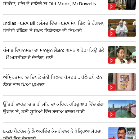
ਸ਼ਿਕੰਜਾ, ਜਾਂਚ ਦੇ ਦਾਇਰੇ 'ਚ Old Monk, McDowells
Indias FCRA Bill: ਸੰਸਦ ਵਿੱਚ FCRA ਸੋਧ ਬਿੱਲ 'ਤੇ ਹੰਗਾਮਾ,
ਵਿਦੇਸ਼ੀ ਫੰਡਿੰਗ 'ਤੇ ਸਖ਼ਤ ਨਿਯੰਤਰਣ ਦੀ ਤਿਆਰੀ
ਪੰਜਾਬ ਵਿਧਾਨਸਭਾ ਦਾ ਮਾਨਸੂਨ ਸੈਸ਼ਨ: ਅਮਨ ਅਰੋੜਾ ਕਿਉਂ ਬੋਲੇ
- ਮੈਂ ਅਸਤੀਫਾ ਦੇ ਦੇਵਾਂਗਾ, ਜਾਣੋ
ਅੰਮ੍ਰਿਤਸਰ 'ਚ ਚਿਪਕੇ ਚੰਨੀ ਖਿਲਾਫ ਪੋਸਟਰ... ਥੱਲੇ ਛਪੇ ਫੋਨ
ਨੰਬਰ ਨਾਲ ਪਿਆ ਪੁਆੜਾ
ਉੱਤਰੀ ਭਾਰਤ 'ਚ ਭਾਰੀ ਮੀਂਹ ਦਾ ਕਹਿਰ, ਹਰਿਦੁਆਰ ਵਿੱਚ ਗੰਗਾ
ਉਫਾਨ 'ਤੇ, ਕਈ ਸੂਬਿਆਂ ਵਿੱਚ ਬਚਾਅ ਕਾਰਜ ਜਾਰੀ
E-20 ਪੈਟਰੋਲ ਨੂੰ ਲੈ ਅਰਵਿੰਦ ਕੇਜਰੀਵਾਲ ਨੇ ਖੋਲ੍ਹਿਆ ਮੋਰਚਾ,
ਦਿੱਤੀ ਇਹ ਚੇਤਾਵਨੀ