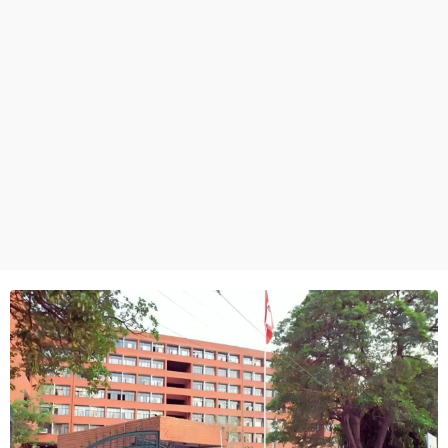
ਧਰਮ
ਖੇਡਾਂ
ਟੈਕਨੋਲਜੀ
ਟ੍ਰੈਂਡਿੰਗ
ਮੌਸਮ
ਦੁਨੀਆ
ਚੋਣਾਂ 2026