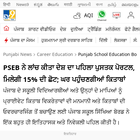
हिन्दी 
News9
ಕನ್ನಡ
తెలుగు
मराठी
ગુજરાતી
বাংলা
தமிழ்
മലയാളം
AQI
ਖੇਤੀਬਾੜੀ
ਪੰਜਾਬ
ਸ਼ਾਰਟ ਵੀਡੀਓਜ਼
ਦੇਸ਼
ਦੁਨੀਆ
ਟ੍ਰੈਂਡਿੰਗ
ਮਨੋਰੰਜਨ
ਫੋਟੋ ਗੈਲ
ਪੰਜਾਬ ਦਾ ਮੌਸਮ
ਹੁਕਮਨਾਮਾ ਸ੍ਰੀ ਦਰਬਾਰ ਸਾਹਿਬ
ਦਿੱਲੀ
ਲੋਕਸਭਾ
ਸੰਸ
ਸ਼ਾਰਟ ਵੀਡੀਓਜ਼
Punjabi News
Career Education
Punjab School Education Boar
ਕਾਰੋਬਾਰ
PSEB ਨੇ ਲਾਂਚ ਕੀਤਾ ਦੇਸ਼ ਦਾ ਪਹਿਲਾ ਪੁਸਤਕ ਪੋਰਟਲ,
ਕਰਿਅਰ
ਮਿਲੇਗੀ 15% ਦੀ ਛੋਟ; ਘਰ ਪਹੁੰਚਣਗੀਆਂ ਕਿਤਾਬਾਂ
ਮਨੋਰੰਜਨ
ਪੰਜਾਬ ਦੇ ਸਕੂਲੀ ਵਿਦਿਆਰਥੀਆਂ ਅਤੇ ਉਨ੍ਹਾਂ ਦੇ ਮਾਪਿਆਂ ਨੂੰ
ਦੇਸ਼
ਪ੍ਰਾਈਵੇਟ ਕਿਤਾਬ ਵਿਕਰੇਤਾਵਾਂ ਦੀ ਮਨਮਾਨੀ ਅਤੇ ਕਿਤਾਬਾਂ ਦੀ
ਓਵਰਚਾਰਜਿੰਗ ਤੋਂ ਬਚਾਉਣ ਲਈ ਪੰਜਾਬ ਸਕੂਲ ਸਿੱਖਿਆ ਬੋਰਡ ਨੇ
ਲਾਈਫ ਸਟਾਈਲ
ਇੱਕ ਬਹੁਤ ਹੀ ਇਤਿਹਾਸਕ ਅਤੇ ਨਿਵੇਕਲੀ ਪਹਿਲ ਕੀਤੀ ਹੈ।
ਪੰਜਾਬ