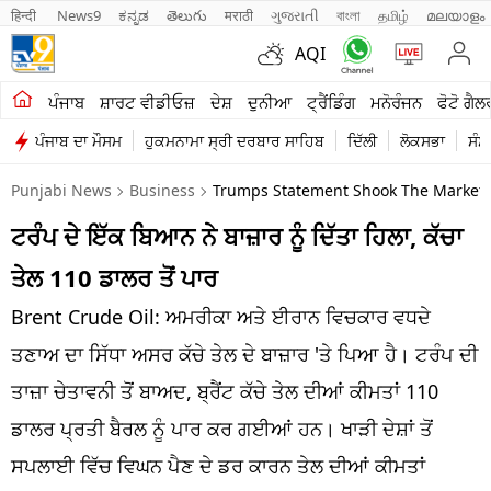
हिन्दी 
News9
ಕನ್ನಡ
తెలుగు
मराठी
ગુજરાતી
বাংলা
தமிழ்
മലയാളം
AQI
ਖੇਤੀਬਾੜੀ
ਪੰਜਾਬ
ਸ਼ਾਰਟ ਵੀਡੀਓਜ਼
ਦੇਸ਼
ਦੁਨੀਆ
ਟ੍ਰੈਂਡਿੰਗ
ਮਨੋਰੰਜਨ
ਫੋਟੋ ਗੈਲ
ਪੰਜਾਬ ਦਾ ਮੌਸਮ
ਹੁਕਮਨਾਮਾ ਸ੍ਰੀ ਦਰਬਾਰ ਸਾਹਿਬ
ਦਿੱਲੀ
ਲੋਕਸਭਾ
ਸੰਸ
ਸ਼ਾਰਟ ਵੀਡੀਓਜ਼
Punjabi News
Business
Trumps Statement Shook The Market 
ਕਾਰੋਬਾਰ
ਟਰੰਪ ਦੇ ਇੱਕ ਬਿਆਨ ਨੇ ਬਾਜ਼ਾਰ ਨੂੰ ਦਿੱਤਾ ਹਿਲਾ, ਕੱਚਾ
ਕਰਿਅਰ
ਤੇਲ 110 ਡਾਲਰ ਤੋਂ ਪਾਰ
ਮਨੋਰੰਜਨ
Brent Crude Oil: ਅਮਰੀਕਾ ਅਤੇ ਈਰਾਨ ਵਿਚਕਾਰ ਵਧਦੇ
ਦੇਸ਼
ਤਣਾਅ ਦਾ ਸਿੱਧਾ ਅਸਰ ਕੱਚੇ ਤੇਲ ਦੇ ਬਾਜ਼ਾਰ 'ਤੇ ਪਿਆ ਹੈ। ਟਰੰਪ ਦੀ
ਤਾਜ਼ਾ ਚੇਤਾਵਨੀ ਤੋਂ ਬਾਅਦ, ਬ੍ਰੈਂਟ ਕੱਚੇ ਤੇਲ ਦੀਆਂ ਕੀਮਤਾਂ 110
ਲਾਈਫ ਸਟਾਈਲ
ਡਾਲਰ ਪ੍ਰਤੀ ਬੈਰਲ ਨੂੰ ਪਾਰ ਕਰ ਗਈਆਂ ਹਨ। ਖਾੜੀ ਦੇਸ਼ਾਂ ਤੋਂ
ਪੰਜਾਬ
ਸਪਲਾਈ ਵਿੱਚ ਵਿਘਨ ਪੈਣ ਦੇ ਡਰ ਕਾਰਨ ਤੇਲ ਦੀਆਂ ਕੀਮਤਾਂ