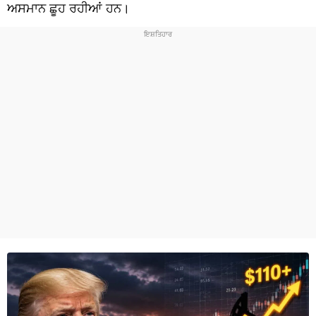
ਧਰਮ
ਅਸਮਾਨ ਛੂਹ ਰਹੀਆਂ ਹਨ।
ਖੇਡਾਂ
ਟੈਕਨੋਲਜੀ
ਟ੍ਰੈਂਡਿੰਗ
ਮੌਸਮ
ਦੁਨੀਆ
ਚੋਣਾਂ 2026