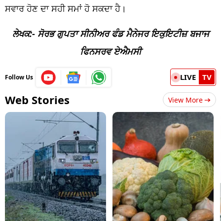
ਸਵਾਰ ਹੋਣ ਦਾ ਸਹੀ ਸਮਾਂ ਹੋ ਸਕਦਾ ਹੈ।
ਲੇਖਕ:- ਸੋਰਭ ਗੁਪਤਾ ਸੀਨੀਅਰ ਫੰਡ ਮੈਨੇਜਰ ਇਕੁਇਟੀਜ਼ ਬਜਾਜ
ਫਿਨਸਰਵ ਏਐਮਸੀ
LIVE
TV
Follow Us
Web Stories
View More