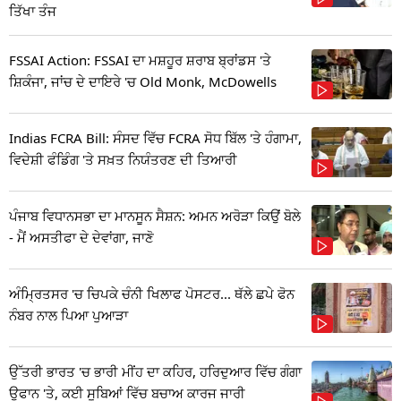
ਤਿੱਖਾ ਤੰਜ
FSSAI Action: FSSAI ਦਾ ਮਸ਼ਹੂਰ ਸ਼ਰਾਬ ਬ੍ਰਾਂਡਸ 'ਤੇ
ਸ਼ਿਕੰਜਾ, ਜਾਂਚ ਦੇ ਦਾਇਰੇ 'ਚ Old Monk, McDowells
Indias FCRA Bill: ਸੰਸਦ ਵਿੱਚ FCRA ਸੋਧ ਬਿੱਲ 'ਤੇ ਹੰਗਾਮਾ,
ਵਿਦੇਸ਼ੀ ਫੰਡਿੰਗ 'ਤੇ ਸਖ਼ਤ ਨਿਯੰਤਰਣ ਦੀ ਤਿਆਰੀ
ਪੰਜਾਬ ਵਿਧਾਨਸਭਾ ਦਾ ਮਾਨਸੂਨ ਸੈਸ਼ਨ: ਅਮਨ ਅਰੋੜਾ ਕਿਉਂ ਬੋਲੇ
- ਮੈਂ ਅਸਤੀਫਾ ਦੇ ਦੇਵਾਂਗਾ, ਜਾਣੋ
ਅੰਮ੍ਰਿਤਸਰ 'ਚ ਚਿਪਕੇ ਚੰਨੀ ਖਿਲਾਫ ਪੋਸਟਰ... ਥੱਲੇ ਛਪੇ ਫੋਨ
ਨੰਬਰ ਨਾਲ ਪਿਆ ਪੁਆੜਾ
ਉੱਤਰੀ ਭਾਰਤ 'ਚ ਭਾਰੀ ਮੀਂਹ ਦਾ ਕਹਿਰ, ਹਰਿਦੁਆਰ ਵਿੱਚ ਗੰਗਾ
ਉਫਾਨ 'ਤੇ, ਕਈ ਸੂਬਿਆਂ ਵਿੱਚ ਬਚਾਅ ਕਾਰਜ ਜਾਰੀ