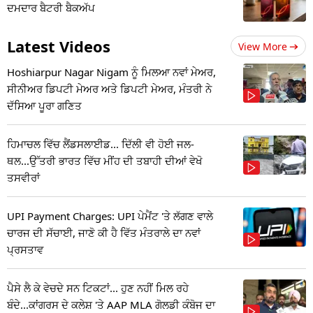
ਦਮਦਾਰ ਬੈਟਰੀ ਬੈਕਅੱਪ
Latest Videos
View More
Hoshiarpur Nagar Nigam ਨੂੰ ਮਿਲਆ ਨਵਾਂ ਮੇਅਰ,
ਸੀਨੀਅਰ ਡਿਪਟੀ ਮੇਅਰ ਅਤੇ ਡਿਪਟੀ ਮੇਅਰ, ਮੰਤਰੀ ਨੇ
ਦੱਸਿਆ ਪੂਰਾ ਗਣਿਤ
ਹਿਮਾਚਲ ਵਿੱਚ ਲੈਂਡਸਲਾਈਡ... ਦਿੱਲੀ ਵੀ ਹੋਈ ਜਲ-
ਥਲ...ਉੱਤਰੀ ਭਾਰਤ ਵਿੱਚ ਮੀਂਹ ਦੀ ਤਬਾਹੀ ਦੀਆਂ ਵੇਖੋ
ਤਸਵੀਰਾਂ
UPI Payment Charges: UPI ਪੇਮੈਂਟ 'ਤੇ ਲੱਗਣ ਵਾਲੇ
ਚਾਰਜ ਦੀ ਸੱਚਾਈ, ਜਾਣੋ ਕੀ ਹੈ ਵਿੱਤ ਮੰਤਰਾਲੇ ਦਾ ਨਵਾਂ
ਪ੍ਰਸਤਾਵ
ਪੈਸੇ ਲੈ ਕੇ ਵੇਚਦੇ ਸਨ ਟਿਕਟਾਂ... ਹੁਣ ਨਹੀਂ ਮਿਲ ਰਹੇ
ਬੰਦੇ...ਕਾਂਗਰਸ ਦੇ ਕਲੇਸ਼ 'ਤੇ AAP MLA ਗੋਲਡੀ ਕੰਬੋਜ ਦਾ