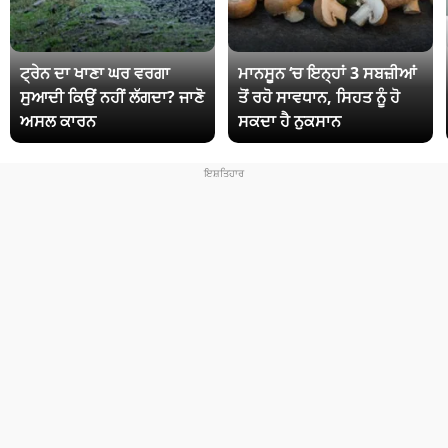
ਟ੍ਰੇਨ ਦਾ ਖਾਣਾ ਘਰ ਵਰਗਾ
ਮਾਨਸੂਨ ‘ਚ ਇਨ੍ਹਾਂ 3 ਸਬਜ਼ੀਆਂ
ਸੁਆਦੀ ਕਿਉਂ ਨਹੀਂ ਲੱਗਦਾ? ਜਾਣੋ
ਤੋਂ ਰਹੋ ਸਾਵਧਾਨ, ਸਿਹਤ ਨੂੰ ਹੋ
ਅਸਲ ਕਾਰਨ
ਸਕਦਾ ਹੈ ਨੁਕਸਾਨ