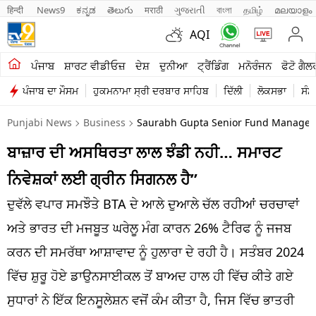
हिन्दी 
News9
ಕನ್ನಡ
తెలుగు
मराठी
ગુજરાતી
বাংলা
தமிழ்
മലയാളം
AQI
ਖੇਤੀਬਾੜੀ
ਪੰਜਾਬ
ਸ਼ਾਰਟ ਵੀਡੀਓਜ਼
ਦੇਸ਼
ਦੁਨੀਆ
ਟ੍ਰੈਂਡਿੰਗ
ਮਨੋਰੰਜਨ
ਫੋਟੋ ਗੈਲ
ਪੰਜਾਬ ਦਾ ਮੌਸਮ
ਹੁਕਮਨਾਮਾ ਸ੍ਰੀ ਦਰਬਾਰ ਸਾਹਿਬ
ਦਿੱਲੀ
ਲੋਕਸਭਾ
ਸੰਸ
ਸ਼ਾਰਟ ਵੀਡੀਓਜ਼
Punjabi News
Business
Saurabh Gupta Senior Fund Manager Eq
ਕਾਰੋਬਾਰ
ਬਾਜ਼ਾਰ ਦੀ ਅਸਥਿਰਤਾ ਲਾਲ ਝੰਡੀ ਨਹੀ… ਸਮਾਰਟ
ਕਰਿਅਰ
ਨਿਵੇਸ਼ਕਾਂ ਲਈ ਗ੍ਰੀਨ ਸਿਗਨਲ ਹੈ”
ਮਨੋਰੰਜਨ
ਦੁਵੱਲੇ ਵਪਾਰ ਸਮਝੌਤੇ BTA ਦੇ ਆਲੇ ਦੁਆਲੇ ਚੱਲ ਰਹੀਆਂ ਚਰਚਾਵਾਂ
ਦੇਸ਼
ਅਤੇ ਭਾਰਤ ਦੀ ਮਜਬੂਤ ਘਰੇਲੂ ਮੰਗ ਕਾਰਨ 26% ਟੈਰਿਫ ਨੂੰ ਜਜਬ
ਕਰਨ ਦੀ ਸਮਰੱਥਾ ਆਸ਼ਾਵਾਦ ਨੂੰ ਹੁਲਾਰਾ ਦੇ ਰਹੀ ਹੈ। ਸਤੰਬਰ 2024
ਲਾਈਫ ਸਟਾਈਲ
ਵਿੱਚ ਸ਼ੁਰੂ ਹੋਏ ਡਾਉਨਸਾਈਕਲ ਤੋਂ ਬਾਅਦ ਹਾਲ ਹੀ ਵਿੱਚ ਕੀਤੇ ਗਏ
ਪੰਜਾਬ
ਸੁਧਾਰਾਂ ਨੇ ਇੱਕ ਇਨਸੂਲੇਸ਼ਨ ਵਜੋਂ ਕੰਮ ਕੀਤਾ ਹੈ, ਜਿਸ ਵਿੱਚ ਭਾਤਰੀ