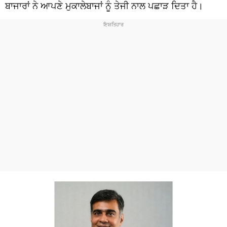
ਧਰਮ
ਬਾਜਾਰਾਂ ਨੇ ਆਪਣੇ ਮੁਕਾਲੇਬਾਜਾਂ ਨੂੰ ਤੇਜੀ ਨਾਲ ਪਛਾੜ ਦਿਤਾ ਹੈ।
ਖੇਡਾਂ
ਟੈਕਨੋਲਜੀ
ਟ੍ਰੈਂਡਿੰਗ
ਮੌਸਮ
ਦੁਨੀਆ
ਚੋਣਾਂ 2026