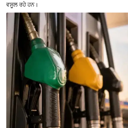
ਵਸੂਲ ਰਹੇ ਹਨ।