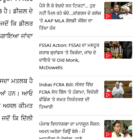
ਪੈਸੇ ਲੈ ਕੇ ਵੇਚਦੇ ਸਨ ਟਿਕਟਾਂ... ਹੁਣ
 ਹੈ। ਡੀਜ਼ਲ ਦੇ
ਨਹੀਂ ਮਿਲ ਰਹੇ ਬੰਦੇ...ਕਾਂਗਰਸ ਦੇ ਕਲੇਸ਼
'ਤੇ AAP MLA ਗੋਲਡੀ ਕੰਬੋਜ ਦਾ
ਜਦੋਂ ਕਿ ਡੀਲਰ
ਤਿੱਖਾ ਤੰਜ
 ਲਗਾਇਆ ਜਾਂਦਾ
FSSAI Action: FSSAI ਦਾ ਮਸ਼ਹੂਰ
ਸ਼ਰਾਬ ਬ੍ਰਾਂਡਸ 'ਤੇ ਸ਼ਿਕੰਜਾ, ਜਾਂਚ ਦੇ
ਦਾਇਰੇ 'ਚ Old Monk,
McDowells
 ਇਸਦਾ ਮਤਲਬ ਹੈ
Indias FCRA Bill: ਸੰਸਦ ਵਿੱਚ
FCRA ਸੋਧ ਬਿੱਲ 'ਤੇ ਹੰਗਾਮਾ, ਵਿਦੇਸ਼ੀ
ਕਦੀਆਂ ਹਨ। ਆਓ
ਫੰਡਿੰਗ 'ਤੇ ਸਖ਼ਤ ਨਿਯੰਤਰਣ ਦੀ
 ਦੀ ਅਸਲ ਕੀਮਤ
ਤਿਆਰੀ
ਦੋਂ ਕਿ ਦਿੱਲੀ
ਪੰਜਾਬ ਵਿਧਾਨਸਭਾ ਦਾ ਮਾਨਸੂਨ ਸੈਸ਼ਨ:
ਅਮਨ ਅਰੋੜਾ ਕਿਉਂ ਬੋਲੇ - ਮੈਂ
ਅਸਤੀਫਾ ਦੇ ਦੇਵਾਂਗਾ, ਜਾਣੋ