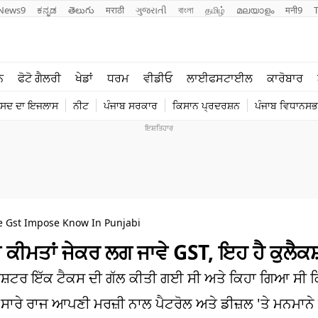
News9
ಕನ್ನಡ
తెలుగు
मराठी
ગુજરાતી
বাংলা
தமிழ்
മലയാളം
मनी9
ਲਾਈਫ ਸਟਾਈਲ
ਖੇਡਾਂ
ਨ
ਫੋਟੋ ਗੈਲਰੀ
ਖੇਡਾਂ
ਧਰਮ
ਵੀਡੀਓ
ਲਾਈਫਸਟਾਈਲ
ਕਾਰੋਬਾਰ
ਪੰਜਾਬ
ਟੈਕਨੋਲਜੀ
ੰਸਦ ਦਾ ਇਜਲਾਸ
ਨੀਟ
ਪੰਜਾਬ ਸਰਕਾਰ
ਕਿਸਾਨ ਪ੍ਰਦਰਸ਼ਨ
ਪੰਜਾਬ ਵਿਧਾਨਸਭਾ
ਧਰਮ
ਟ੍ਰੈਂਡਿੰਗ
ee Gst Impose Know In Punjabi
ਕੀਮਤਾਂ ਜੇਕਰ ਲਗ ਜਾਵੇ GST, ਇਹ ਹੈ ਕੁਲੈ
ਾਸ਼ਟਰ ਇੱਕ ਟੈਕਸ ਦੀ ਗੱਲ ਕੀਤੀ ਗਈ ਸੀ ਅਤੇ ਕਿਹਾ ਗਿਆ ਸੀ ਕਿ
 ਸਾਰੇ ਰਾਜ ਆਪਣੀ ਮਰਜ਼ੀ ਨਾਲ ਪੈਟਰੋਲ ਅਤੇ ਡੀਜ਼ਲ 'ਤੇ ਮਨਮਾਨੇ