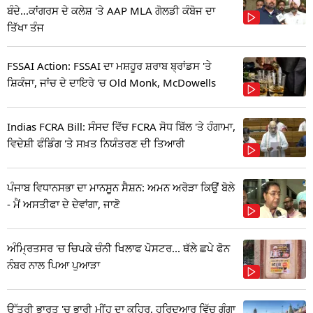
ਬੰਦੇ...ਕਾਂਗਰਸ ਦੇ ਕਲੇਸ਼ 'ਤੇ AAP MLA ਗੋਲਡੀ ਕੰਬੋਜ ਦਾ
ਤਿੱਖਾ ਤੰਜ
FSSAI Action: FSSAI ਦਾ ਮਸ਼ਹੂਰ ਸ਼ਰਾਬ ਬ੍ਰਾਂਡਸ 'ਤੇ
ਸ਼ਿਕੰਜਾ, ਜਾਂਚ ਦੇ ਦਾਇਰੇ 'ਚ Old Monk, McDowells
Indias FCRA Bill: ਸੰਸਦ ਵਿੱਚ FCRA ਸੋਧ ਬਿੱਲ 'ਤੇ ਹੰਗਾਮਾ,
ਵਿਦੇਸ਼ੀ ਫੰਡਿੰਗ 'ਤੇ ਸਖ਼ਤ ਨਿਯੰਤਰਣ ਦੀ ਤਿਆਰੀ
ਪੰਜਾਬ ਵਿਧਾਨਸਭਾ ਦਾ ਮਾਨਸੂਨ ਸੈਸ਼ਨ: ਅਮਨ ਅਰੋੜਾ ਕਿਉਂ ਬੋਲੇ
- ਮੈਂ ਅਸਤੀਫਾ ਦੇ ਦੇਵਾਂਗਾ, ਜਾਣੋ
ਅੰਮ੍ਰਿਤਸਰ 'ਚ ਚਿਪਕੇ ਚੰਨੀ ਖਿਲਾਫ ਪੋਸਟਰ... ਥੱਲੇ ਛਪੇ ਫੋਨ
ਨੰਬਰ ਨਾਲ ਪਿਆ ਪੁਆੜਾ
ਉੱਤਰੀ ਭਾਰਤ 'ਚ ਭਾਰੀ ਮੀਂਹ ਦਾ ਕਹਿਰ, ਹਰਿਦੁਆਰ ਵਿੱਚ ਗੰਗਾ