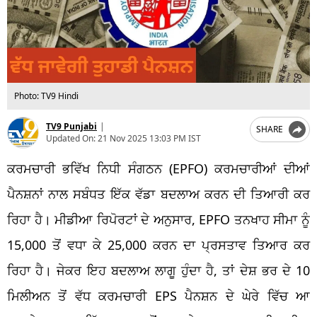
Photo: TV9 Hindi
TV9 Punjabi
|
SHARE
Updated On:
21 Nov 2025 13:03 PM IST
ਕਰਮਚਾਰੀ ਭਵਿੱਖ ਨਿਧੀ ਸੰਗਠਨ (
EPFO)
ਕਰਮਚਾਰੀਆਂ ਦੀਆਂ
ਪੈਨਸ਼ਨਾਂ
ਨਾਲ
ਸਬੰਧਤ
ਇੱਕ ਵੱਡਾ ਬਦਲਾਅ ਕਰਨ ਦੀ ਤਿਆਰੀ ਕਰ
ਰਿਹਾ ਹੈ।
ਮੀਡੀਆ
ਰਿਪੋਰਟਾਂ ਦੇ ਅਨੁਸਾਰ,
EPFO ​​
ਤਨਖਾਹ ਸੀਮਾ ਨੂੰ
15,000
ਤੋਂ ਵਧਾ ਕੇ
25,000
ਕਰਨ ਦਾ ਪ੍ਰਸਤਾਵ ਤਿਆਰ ਕਰ
ਰਿਹਾ ਹੈ। ਜੇਕਰ ਇਹ ਬਦਲਾਅ ਲਾਗੂ ਹੁੰਦਾ ਹੈ, ਤਾਂ
ਦੇਸ਼
ਭਰ ਦੇ 10
ਮਿਲੀਅਨ
ਤੋਂ ਵੱਧ ਕਰਮਚਾਰੀ
EPS
ਪੈਨਸ਼ਨ
ਦੇ ਘੇਰੇ ਵਿੱਚ ਆ