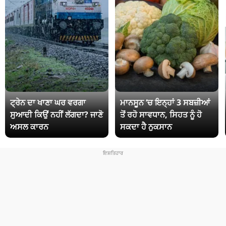
ਟ੍ਰੇਨ ਦਾ ਖਾਣਾ ਘਰ ਵਰਗਾ
ਮਾਨਸੂਨ ‘ਚ ਇਨ੍ਹਾਂ 3 ਸਬਜ਼ੀਆਂ
ਸੁਆਦੀ ਕਿਉਂ ਨਹੀਂ ਲੱਗਦਾ? ਜਾਣੋ
ਤੋਂ ਰਹੋ ਸਾਵਧਾਨ, ਸਿਹਤ ਨੂੰ ਹੋ
ਅਸਲ ਕਾਰਨ
ਸਕਦਾ ਹੈ ਨੁਕਸਾਨ