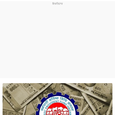
ਧਰਮ
ਖੇਡਾਂ
ਟੈਕਨੋਲਜੀ
ਟ੍ਰੈਂਡਿੰਗ
ਮੌਸਮ
ਦੁਨੀਆ
ਚੋਣਾਂ 2026