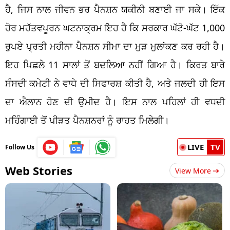
ਹੈ, ਜਿਸ ਨਾਲ ਜੀਵਨ ਭਰ
ਪੈਨਸ਼ਨ
ਯਕੀਨੀ ਬਣਾਈ ਜਾ ਸਕੇ।
ਇੱਕ
ਹੋਰ ਮਹੱਤਵਪੂਰਨ ਘਟਨਾਕ੍ਰਮ ਇਹ ਹੈ ਕਿ ਸਰਕਾਰ ਘੱਟੋ-ਘੱਟ 1,000
ਰੁਪਏ ਪ੍ਰਤੀ ਮਹੀਨਾ
ਪੈਨਸ਼ਨ
ਸੀਮਾ ਦਾ ਮੁੜ ਮੁਲਾਂਕਣ ਕਰ ਰਹੀ ਹੈ।
ਇਹ ਪਿਛਲੇ 11 ਸਾਲਾਂ ਤੋਂ ਬਦਲਿਆ ਨਹੀਂ ਗਿਆ ਹੈ। ਕਿਰਤ ਬਾਰੇ
ਸੰਸਦੀ ਕਮੇਟੀ ਨੇ ਵਾਧੇ ਦੀ
ਸਿਫਾਰਸ਼
ਕੀਤੀ ਹੈ, ਅਤੇ ਜਲਦੀ ਹੀ ਇਸ
ਦਾ ਐਲਾਨ ਹੋਣ ਦੀ ਉਮੀਦ ਹੈ। ਇਸ ਨਾਲ ਪਹਿਲਾਂ ਹੀ
ਵਧਦੀ
ਮਹਿੰਗਾਈ ਤੋਂ ਪੀੜਤ
ਪੈਨਸ਼ਨਰਾਂ
ਨੂੰ ਰਾਹਤ ਮਿਲੇਗੀ।
LIVE
TV
Follow Us
Web Stories
View More