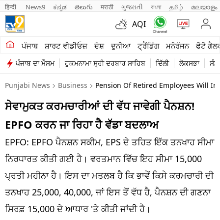
हिन्दी 
News9
ಕನ್ನಡ
తెలుగు
मराठी
ગુજરાતી
বাংলা
தமிழ்
മലയാളം
AQI
ਖੇਤੀਬਾੜੀ
ਪੰਜਾਬ
ਸ਼ਾਰਟ ਵੀਡੀਓਜ਼
ਦੇਸ਼
ਦੁਨੀਆ
ਟ੍ਰੈਂਡਿੰਗ
ਮਨੋਰੰਜਨ
ਫੋਟੋ ਗੈਲ
ਪੰਜਾਬ ਦਾ ਮੌਸਮ
ਹੁਕਮਨਾਮਾ ਸ੍ਰੀ ਦਰਬਾਰ ਸਾਹਿਬ
ਦਿੱਲੀ
ਲੋਕਸਭਾ
ਸੰਸ
ਸ਼ਾਰਟ ਵੀਡੀਓਜ਼
Punjabi News
Business
Pension Of Retired Employees Will I
ਕਾਰੋਬਾਰ
ਸੇਵਾਮੁਕਤ ਕਰਮਚਾਰੀਆਂ ਦੀ ਵੱਧ ਜਾਵੇਗੀ ਪੈਨਸ਼ਨ!
ਕਰਿਅਰ
EPFO ਕਰਨ ਜਾ ਰਿਹਾ ਹੈ ਵੱਡਾ ਬਦਲਾਅ
ਮਨੋਰੰਜਨ
EPFO: EPFO ਪੈਨਸ਼ਨ ਸਕੀਮ, EPS ਦੇ ਤਹਿਤ ਇੱਕ ਤਨਖਾਹ ਸੀਮਾ
ਦੇਸ਼
ਨਿਰਧਾਰਤ ਕੀਤੀ ਗਈ ਹੈ। ਵਰਤਮਾਨ ਵਿੱਚ ਇਹ ਸੀਮਾ 15,000
ਪ੍ਰਤੀ ਮਹੀਨਾ ਹੈ। ਇਸ ਦਾ ਮਤਲਬ ਹੈ ਕਿ ਭਾਵੇਂ ਕਿਸੇ ਕਰਮਚਾਰੀ ਦੀ
ਲਾਈਫ ਸਟਾਈਲ
ਤਨਖਾਹ 25,000, 40,000, ਜਾਂ ਇਸ ਤੋਂ ਵੱਧ ਹੈ, ਪੈਨਸ਼ਨ ਦੀ ਗਣਨਾ
ਪੰਜਾਬ
ਸਿਰਫ਼ 15,000 ਦੇ ਆਧਾਰ 'ਤੇ ਕੀਤੀ ਜਾਂਦੀ ਹੈ।