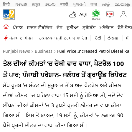
हिन्दी 
News9
ಕನ್ನಡ
తెలుగు
मराठी
ગુજરાતી
বাংলা
தமிழ்
മലയാളം
AQI
ਖੇਤੀਬਾੜੀ
ਪੰਜਾਬ
ਸ਼ਾਰਟ ਵੀਡੀਓਜ਼
ਦੇਸ਼
ਦੁਨੀਆ
ਟ੍ਰੈਂਡਿੰਗ
ਮਨੋਰੰਜਨ
ਫੋਟੋ ਗੈਲ
ਪੰਜਾਬ ਦਾ ਮੌਸਮ
ਹੁਕਮਨਾਮਾ ਸ੍ਰੀ ਦਰਬਾਰ ਸਾਹਿਬ
ਦਿੱਲੀ
ਲੋਕਸਭਾ
ਸੰਸ
ਸ਼ਾਰਟ ਵੀਡੀਓਜ਼
Punjabi News
Business
Fuel Price Increased Petrol Diesel Ra
ਕਾਰੋਬਾਰ
ਤੇਲ ਦੀਆਂ ਕੀਮਤਾਂ ‘ਚ ਚੌਥੀ ਵਾਰ ਵਾਧਾ, ਪੈਟਰੋਲ 100
ਕਰਿਅਰ
ਤੋਂ ਪਾਰ; ਪੰਜਾਬੀ ਪਰੇਸ਼ਾਨ- ਜਲੰਧਰ ਤੋਂ ਗ੍ਰਾਊਂਡ ਰਿਪੋਰਟ
ਮਨੋਰੰਜਨ
ਮੱਧ ਪੂਰਬ 'ਚ ਸੰਕਟ ਦੀ ਸ਼ੁਰੂਆਤ ਤੋਂ ਬਾਅਦ ਪੈਟਰੋਲ ਅਤੇ ਡੀਜ਼ਲ
ਦੇਸ਼
ਦੀਆਂ ਕੀਮਤਾਂ 'ਚ ਪਹਿਲਾ ਵਾਧਾ 15 ਮਈ ਨੂੰ ਹੋਇਆ ਸੀ, ਜਦੋਂ ਦੋਵਾਂ
ਈਂਧਨਾਂ ਦੀਆਂ ਕੀਮਤਾਂ 'ਚ 3 ਰੁਪਏ ਪ੍ਰਤੀ ਲੀਟਰ ਦਾ ਵਾਧਾ ਕੀਤਾ
ਲਾਈਫ ਸਟਾਈਲ
ਗਿਆ ਸੀ। ਇਸ ਤੋਂ ਬਾਅਦ, 19 ਮਈ ਨੂੰ, ਕੀਮਤਾਂ 'ਚ ਲਗਭਗ 90
ਪੰਜਾਬ
ਪੈਸੇ ਪ੍ਰਤੀ ਲੀਟਰ ਦਾ ਵਾਧਾ ਕੀਤਾ ਗਿਆ ਸੀ।