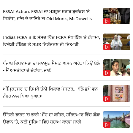
FSSAI Action: FSSAI ਦਾ ਮਸ਼ਹੂਰ ਸ਼ਰਾਬ ਬ੍ਰਾਂਡਸ 'ਤੇ
ਸ਼ਿਕੰਜਾ, ਜਾਂਚ ਦੇ ਦਾਇਰੇ 'ਚ Old Monk, McDowells
Indias FCRA Bill: ਸੰਸਦ ਵਿੱਚ FCRA ਸੋਧ ਬਿੱਲ 'ਤੇ ਹੰਗਾਮਾ,
ਵਿਦੇਸ਼ੀ ਫੰਡਿੰਗ 'ਤੇ ਸਖ਼ਤ ਨਿਯੰਤਰਣ ਦੀ ਤਿਆਰੀ
ਪੰਜਾਬ ਵਿਧਾਨਸਭਾ ਦਾ ਮਾਨਸੂਨ ਸੈਸ਼ਨ: ਅਮਨ ਅਰੋੜਾ ਕਿਉਂ ਬੋਲੇ
- ਮੈਂ ਅਸਤੀਫਾ ਦੇ ਦੇਵਾਂਗਾ, ਜਾਣੋ
ਅੰਮ੍ਰਿਤਸਰ 'ਚ ਚਿਪਕੇ ਚੰਨੀ ਖਿਲਾਫ ਪੋਸਟਰ... ਥੱਲੇ ਛਪੇ ਫੋਨ
ਨੰਬਰ ਨਾਲ ਪਿਆ ਪੁਆੜਾ
ਉੱਤਰੀ ਭਾਰਤ 'ਚ ਭਾਰੀ ਮੀਂਹ ਦਾ ਕਹਿਰ, ਹਰਿਦੁਆਰ ਵਿੱਚ ਗੰਗਾ
ਉਫਾਨ 'ਤੇ, ਕਈ ਸੂਬਿਆਂ ਵਿੱਚ ਬਚਾਅ ਕਾਰਜ ਜਾਰੀ