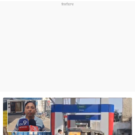
ਧਰਮ
ਖੇਡਾਂ
ਟੈਕਨੋਲਜੀ
ਟ੍ਰੈਂਡਿੰਗ
ਮੌਸਮ
ਦੁਨੀਆ
ਚੋਣਾਂ 2026