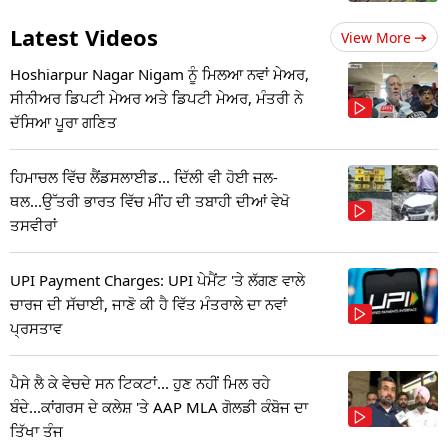
Latest Videos
View More
Hoshiarpur Nagar Nigam ਨੂੰ ਮਿਲਆ ਨਵਾਂ ਮੇਅਰ,
ਸੀਨੀਅਰ ਡਿਪਟੀ ਮੇਅਰ ਅਤੇ ਡਿਪਟੀ ਮੇਅਰ, ਮੰਤਰੀ ਨੇ
ਦੱਸਿਆ ਪੂਰਾ ਗਣਿਤ
ਹਿਮਾਚਲ ਵਿੱਚ ਲੈਂਡਸਲਾਈਡ... ਦਿੱਲੀ ਵੀ ਹੋਈ ਜਲ-
ਥਲ...ਉੱਤਰੀ ਭਾਰਤ ਵਿੱਚ ਮੀਂਹ ਦੀ ਤਬਾਹੀ ਦੀਆਂ ਵੇਖੋ
ਤਸਵੀਰਾਂ
UPI Payment Charges: UPI ਪੇਮੈਂਟ 'ਤੇ ਲੱਗਣ ਵਾਲੇ
ਚਾਰਜ ਦੀ ਸੱਚਾਈ, ਜਾਣੋ ਕੀ ਹੈ ਵਿੱਤ ਮੰਤਰਾਲੇ ਦਾ ਨਵਾਂ
ਪ੍ਰਸਤਾਵ
ਪੈਸੇ ਲੈ ਕੇ ਵੇਚਦੇ ਸਨ ਟਿਕਟਾਂ... ਹੁਣ ਨਹੀਂ ਮਿਲ ਰਹੇ
ਬੰਦੇ...ਕਾਂਗਰਸ ਦੇ ਕਲੇਸ਼ 'ਤੇ AAP MLA ਗੋਲਡੀ ਕੰਬੋਜ ਦਾ
ਤਿੱਖਾ ਤੰਜ