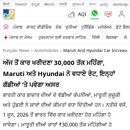
हिन्दी 
News9
ಕನ್ನಡ
తెలుగు
मराठी
ગુજરાતી
বাংলা
தமிழ்
മലയാളം
AQI
ਖੇਤੀਬਾੜੀ
ਪੰਜਾਬ
ਸ਼ਾਰਟ ਵੀਡੀਓਜ਼
ਦੇਸ਼
ਦੁਨੀਆ
ਟ੍ਰੈਂਡਿੰਗ
ਮਨੋਰੰਜਨ
ਫੋਟੋ ਗੈਲ
ਪੰਜਾਬ ਦਾ ਮੌਸਮ
ਹੁਕਮਨਾਮਾ ਸ੍ਰੀ ਦਰਬਾਰ ਸਾਹਿਬ
ਦਿੱਲੀ
ਲੋਕਸਭਾ
ਸੰਸ
ਸ਼ਾਰਟ ਵੀਡੀਓਜ਼
Punjabi News
Automobiles
Maruti And Hyundai Car Increased 
ਕਾਰੋਬਾਰ
ਅੱਜ ਤੋਂ ਕਾਰ ਖਰੀਦਣਾ 30,000 ਤੱਕ ਮਹਿੰਗਾ,
ਕਰਿਅਰ
Maruti ਅਤੇ Hyundai ਨੇ ਵਧਾਏ ਰੇਟ, ਇਨ੍ਹਾਂ
ਮਨੋਰੰਜਨ
ਗੱਡੀਆਂ ‘ਤੇ ਪਵੇਗਾ ਅਸਰ
ਦੇਸ਼
ਭਾਰਤੀ ਕਾਰ ਬਾਜ਼ਾਰ ਦੀਆਂ ਦੋ ਵੱਡੀਆਂ ਕੰਪਨੀਆਂ, ਮਾਰੂਤੀ ਸੁਜ਼ੂਕੀ
ਅਤੇ ਹੁੰਡਈ ਨੇ ਕਾਰਾਂ ਦੀਆਂ ਕੀਮਤਾਂ ਵਧਾ ਦਿੱਤੀਆਂ ਹਨ। ਨਤੀਜੇ ਵਜੋਂ,
ਲਾਈਫ ਸਟਾਈਲ
1 ਜੂਨ, 2026 ਤੋਂ ਭਾਰਤ ਵਿੱਚ ਕਾਰ ਖਰੀਦਣਾ ਹੋਰ ਮਹਿੰਗਾ ਹੋ
ਪੰਜਾਬ
ਜਾਵੇਗਾ। ਮਾਰੂਤੀ ਦੀਆਂ ਕਾਰਾਂ ₹30,000 ਤੱਕ ਮਹਿੰਗੀਆਂ ਹੋ