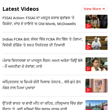
Latest Videos
View More
FSSAI Action: FSSAI ਦਾ ਮਸ਼ਹੂਰ ਸ਼ਰਾਬ ਬ੍ਰਾਂਡਸ 'ਤੇ
ਸ਼ਿਕੰਜਾ, ਜਾਂਚ ਦੇ ਦਾਇਰੇ 'ਚ Old Monk, McDowells
Indias FCRA Bill: ਸੰਸਦ ਵਿੱਚ FCRA ਸੋਧ ਬਿੱਲ 'ਤੇ ਹੰਗਾਮਾ,
ਵਿਦੇਸ਼ੀ ਫੰਡਿੰਗ 'ਤੇ ਸਖ਼ਤ ਨਿਯੰਤਰਣ ਦੀ ਤਿਆਰੀ
ਪੰਜਾਬ ਵਿਧਾਨਸਭਾ ਦਾ ਮਾਨਸੂਨ ਸੈਸ਼ਨ: ਅਮਨ ਅਰੋੜਾ ਕਿਉਂ ਬੋਲੇ
- ਮੈਂ ਅਸਤੀਫਾ ਦੇ ਦੇਵਾਂਗਾ, ਜਾਣੋ
ਅੰਮ੍ਰਿਤਸਰ 'ਚ ਚਿਪਕੇ ਚੰਨੀ ਖਿਲਾਫ ਪੋਸਟਰ... ਥੱਲੇ ਛਪੇ ਫੋਨ
ਨੰਬਰ ਨਾਲ ਪਿਆ ਪੁਆੜਾ
ਉੱਤਰੀ ਭਾਰਤ 'ਚ ਭਾਰੀ ਮੀਂਹ ਦਾ ਕਹਿਰ, ਹਰਿਦੁਆਰ ਵਿੱਚ ਗੰਗਾ
ਉਫਾਨ 'ਤੇ, ਕਈ ਸੂਬਿਆਂ ਵਿੱਚ ਬਚਾਅ ਕਾਰਜ ਜਾਰੀ