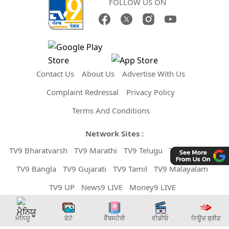
FOLLOW US ON
Contact Us
About Us
Advertise With Us
Complaint Redressal
Privacy Policy
Terms And Conditions
Network Sites :
TV9 Bharatvarsh
TV9 Marathi
TV9 Telugu
TV9 Kannada
TV9 Bangla
TV9 Gujarati
TV9 Tamil
TV9 Malayalam
TV9 UP
News9 LIVE
Money9 LIVE
Copyright © 2026 TV9 Punjabi. All Rights Reserved.
ਮੈਨਿਯੂ
ਫੋਟੋ
ਵੈੱਬਸਟੋਰੀ
ਵੀਡੀਓ
ਨਿਊਜ਼ ਬ੍ਰੀਫ਼