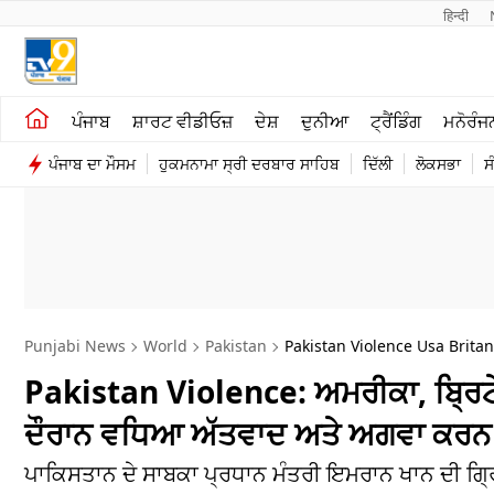
हिन्दी 
ਖੇਤੀਬਾੜੀ
ਕਰਿਅਰ
ਪੰਜਾਬ
ਸ਼ਾਰਟ ਵੀਡੀਓਜ਼
ਦੇਸ਼
ਦੁਨੀਆ
ਟ੍ਰੈਂਡਿੰਗ
ਮਨੋਰੰਜ
ਸ਼ਾਰਟ ਵੀਡੀਓਜ਼
ਮਨੋਰੰਜਨ
ਪੰਜਾਬ ਦਾ ਮੌਸਮ
ਹੁਕਮਨਾਮਾ ਸ੍ਰੀ ਦਰਬਾਰ ਸਾਹਿਬ
ਦਿੱਲੀ
ਲੋਕਸਭਾ
ਸ
ਕਾਰੋਬਾਰ
ਦੇਸ਼
Punjabi News
World
Pakistan
Pakistan Violence Usa Brita
Pakistan Violence: ਅਮਰੀਕਾ, ਬ੍ਰਿਟੇਨ
ਦੌਰਾਨ ਵਧਿਆ ਅੱਤਵਾਦ ਅਤੇ ਅਗਵਾ ਕਰਨ 
ਪਾਕਿਸਤਾਨ ਦੇ ਸਾਬਕਾ ਪ੍ਰਧਾਨ ਮੰਤਰੀ ਇਮਰਾਨ ਖਾਨ ਦੀ ਗ੍ਰਿਫਤ