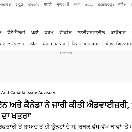
News9
ಕನ್ನಡ
తెలుగు
मराठी
ગુજરાતી
বাংলা
தமிழ்
മലയാളം
मनी9
ਲਾਈਫ ਸਟਾਈਲ
ਖੇਡਾਂ
ਨ
ਫੋਟੋ ਗੈਲਰੀ
ਖੇਡਾਂ
ਧਰਮ
ਵੀਡੀਓ
ਲਾਈਫਸਟਾਈਲ
ਕਾਰੋਬਾਰ
ਪੰਜਾਬ
ਟੈਕਨੋਲਜੀ
ੰਸਦ ਦਾ ਇਜਲਾਸ
ਨੀਟ
ਪੰਜਾਬ ਸਰਕਾਰ
ਕਿਸਾਨ ਪ੍ਰਦਰਸ਼ਨ
ਪੰਜਾਬ ਵਿਧਾਨਸਭਾ
ਧਰਮ
ਟ੍ਰੈਂਡਿੰਗ
n And Canada Issue Advisory
 ਅਤੇ ਕੈਨੇਡਾ ਨੇ ਜਾਰੀ ਕੀਤੀ ਐਡਵਾਈਜ਼ਰੀ, ‘
ਦਾ ਖਤਰਾ’
ਾਰੀ ਤੋਂ ਬਾਅਦ ਤੋਂ ਹੀ ਉਨ੍ਹਾਂ ਦੇ ਸਮਰਥਕ ਵੱਖ-ਵੱਖ ਥਾਵਾਂ 'ਤੇ