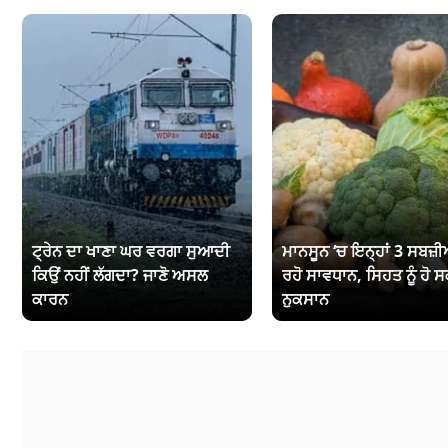
ਟ੍ਰੇਨ ਦਾ ਖਾਣਾ ਘਰ ਵਰਗਾ ਸੁਆਦੀ
ਮਾਨਸੂਨ ‘ਚ ਇਨ੍ਹਾਂ 3 ਸਬਜ਼ੀਆ
ਕਿਉਂ ਨਹੀਂ ਲੱਗਦਾ? ਜਾਣੋ ਅਸਲ
ਰਹੋ ਸਾਵਧਾਨ, ਸਿਹਤ ਨੂੰ ਹੋ ਸ
ਕਾਰਨ
ਨੁਕਸਾਨ