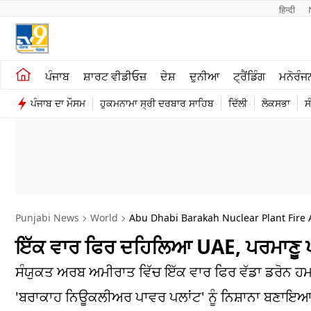
हिन्दी 
ਖੇਤੀਬਾੜੀ
ਕਰਿਅਰ
ਪੰਜਾਬ
ਸ਼ਾਰਟ ਵੀਡੀਓਜ਼
ਦੇਸ਼
ਦੁਨੀਆ
ਟ੍ਰੈਂਡਿੰਗ
ਮਨੋਰੰਜ
ਸ਼ਾਰਟ ਵੀਡੀਓਜ਼
ਮਨੋਰੰਜਨ
ਪੰਜਾਬ ਦਾ ਮੌਸਮ
ਹੁਕਮਨਾਮਾ ਸ੍ਰੀ ਦਰਬਾਰ ਸਾਹਿਬ
ਦਿੱਲੀ
ਲੋਕਸਭਾ
ਸ
ਕਾਰੋਬਾਰ
ਦੇਸ਼
Punjabi News
World
Abu Dhabi Barakah Nuclear Plant Fire 
ਇੱਕ ਵਾਰ ਫਿਰ ਦਹਿਲਿਆ UAE, ਪਰਮਾਣੂ ਪਾ
ਸੰਯੁਕਤ ਅਰਬ ਅਮੀਰਾਤ ਵਿੱਚ ਇੱਕ ਵਾਰ ਫਿਰ ਵੱਡਾ ਡਰੋਨ ਹਮ
'ਬਰਾਕਾਹ ਨਿਊਕਲੀਅਰ ਪਾਵਰ ਪਲਾਂਟ' ਨੂੰ ਨਿਸ਼ਾਨਾ ਬਣਾਇਆ