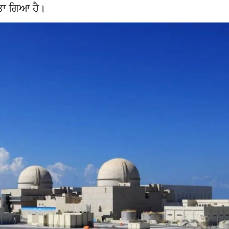
ਤਾ ਗਿਆ ਹੈ।