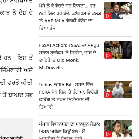
ਹਾਂ ਸੁਰੱਖਿਅਤ
ਪੈਸੇ ਲੈ ਕੇ ਵੇਚਦੇ ਸਨ ਟਿਕਟਾਂ... ਹੁਣ
ਰ ਨੇ ਦੇਸ਼ ਦੇ
ਨਹੀਂ ਮਿਲ ਰਹੇ ਬੰਦੇ...ਕਾਂਗਰਸ ਦੇ ਕਲੇਸ਼
'ਤੇ AAP MLA ਗੋਲਡੀ ਕੰਬੋਜ ਦਾ
ਤਿੱਖਾ ਤੰਜ
FSSAI Action: FSSAI ਦਾ ਮਸ਼ਹੂਰ
ਸ਼ਰਾਬ ਬ੍ਰਾਂਡਸ 'ਤੇ ਸ਼ਿਕੰਜਾ, ਜਾਂਚ ਦੇ
ਕੇ ਹਨ। ਇਸ ਤੋਂ
ਦਾਇਰੇ 'ਚ Old Monk,
McDowells
਼ਿੰਮੇਵਾਰੀ ਅਜੇ
ਦੀ ਵਰਤੋਂ ਕੀਤੀ
Indias FCRA Bill: ਸੰਸਦ ਵਿੱਚ
FCRA ਸੋਧ ਬਿੱਲ 'ਤੇ ਹੰਗਾਮਾ, ਵਿਦੇਸ਼ੀ
 ਤੋਂ ਬਾਅਦ ਸਭ
ਫੰਡਿੰਗ 'ਤੇ ਸਖ਼ਤ ਨਿਯੰਤਰਣ ਦੀ
ਤਿਆਰੀ
ਪੰਜਾਬ ਵਿਧਾਨਸਭਾ ਦਾ ਮਾਨਸੂਨ ਸੈਸ਼ਨ:
ਅਮਨ ਅਰੋੜਾ ਕਿਉਂ ਬੋਲੇ - ਮੈਂ
ੱਖਿਆ 'ਚ ਵੱਡੀ
ਅਸਤੀਫਾ ਦੇ ਦੇਵਾਂਗਾ, ਜਾਣੋ