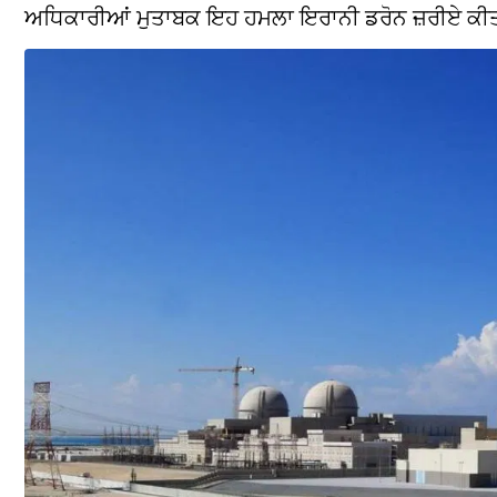
ਅਧਿਕਾਰੀਆਂ ਮੁਤਾਬਕ ਇਹ ਹਮਲਾ ਇਰਾਨੀ ਡਰੋਨ ਜ਼ਰੀਏ ਕੀ