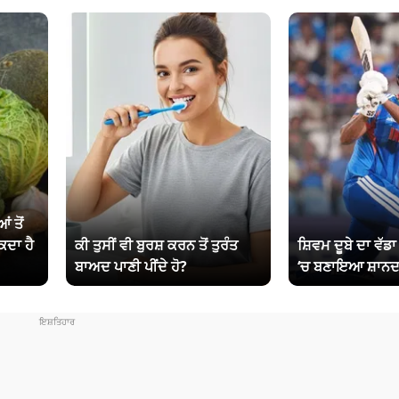
ਂ ਤੋਂ
ਕਦਾ ਹੈ
ਕੀ ਤੁਸੀਂ ਵੀ ਬੁਰਸ਼ ਕਰਨ ਤੋਂ ਤੁਰੰਤ
ਸ਼ਿਵਮ ਦੂਬੇ ਦਾ ਵੱਡ
ਬਾਅਦ ਪਾਣੀ ਪੀਂਦੇ ਹੋ?
‘ਚ ਬਣਾਇਆ ਸ਼ਾਨਦ