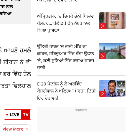
ਹਾਜ਼ ਨਾਲ
ਂ ਬਚਿਆ
ਅੰਮ੍ਰਿਤਸਰ 'ਚ ਚਿਪਕੇ ਚੰਨੀ ਖਿਲਾਫ
ਪੋਸਟਰ... ਥੱਲੇ ਛਪੇ ਫੋਨ ਨੰਬਰ ਨਾਲ
ਪਿਆ ਪੁਆੜਾ
ਉੱਤਰੀ ਭਾਰਤ 'ਚ ਭਾਰੀ ਮੀਂਹ ਦਾ
ੀਨੇ ਆਪਣੇ ਹਮਲੇ
ਕਹਿਰ, ਹਰਿਦੁਆਰ ਵਿੱਚ ਗੰਗਾ ਉਫਾਨ
'ਤੇ, ਕਈ ਸੂਬਿਆਂ ਵਿੱਚ ਬਚਾਅ ਕਾਰਜ
ੋਂ ਈਰਾਨ ਨੇ ਵੀ
ਜਾਰੀ
ਆ ਭਰ ਵਿੱਚ ਤੇਲ
E-20 ਪੈਟਰੋਲ ਨੂੰ ਲੈ ਅਰਵਿੰਦ
ਵਾਰਤਾ ਫਿਲਹਾਲ
ਕੇਜਰੀਵਾਲ ਨੇ ਖੋਲ੍ਹਿਆ ਮੋਰਚਾ, ਦਿੱਤੀ
ਇਹ ਚੇਤਾਵਨੀ
LIVE
TV
View More