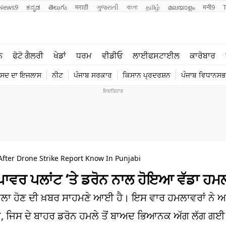
News9
ಕನ್ನಡ
తెలుగు
मराठी
ગુજરાતી
বাংলা
தமிழ்
മലയാളം
मनी9
ਲਾਈਫ ਸਟਾਈਲ
ਖੇਡਾਂ
ਨ
ਫੋਟੋ ਗੈਲਰੀ
ਖੇਡਾਂ
ਧਰਮ
ਵੀਡੀਓ
ਲਾਈਫਸਟਾਈਲ
ਕਾਰੋਬਾਰ
ਪੰਜਾਬ
ਟੈਕਨੋਲਜੀ
ੰਸਦ ਦਾ ਇਜਲਾਸ
ਨੀਟ
ਪੰਜਾਬ ਸਰਕਾਰ
ਕਿਸਾਨ ਪ੍ਰਦਰਸ਼ਨ
ਪੰਜਾਬ ਵਿਧਾਨਸਭਾ
ਧਰਮ
ਟ੍ਰੈਂਡਿੰਗ
After Drone Strike Report Know In Punjabi
ਵਰ ਪਲਾਂਟ ‘ਤੇ ਡਰੋਨ ਨਾਲ ਹੋਇਆ ਵੱਡਾ ਹਮ
ਲਾ ਹੋਣ ਦੀ ਖ਼ਬਰ ਸਾਹਮਣੇ ਆਈ ਹੈ। ਇਸ ਵਾਰ ਹਮਲਾਵਰਾਂ ਨੇ ਅ
, ਜਿਸ ਦੇ ਬਾਹਰ ਡਰੋਨ ਹਮਲੇ ਤੋਂ ਬਾਅਦ ਭਿਆਨਕ ਅੱਗ ਲੱਗ ਗ