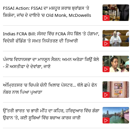
FSSAI Action: FSSAI ਦਾ ਮਸ਼ਹੂਰ ਸ਼ਰਾਬ ਬ੍ਰਾਂਡਸ 'ਤੇ
ਸ਼ਿਕੰਜਾ, ਜਾਂਚ ਦੇ ਦਾਇਰੇ 'ਚ Old Monk, McDowells
Indias FCRA Bill: ਸੰਸਦ ਵਿੱਚ FCRA ਸੋਧ ਬਿੱਲ 'ਤੇ ਹੰਗਾਮਾ,
ਵਿਦੇਸ਼ੀ ਫੰਡਿੰਗ 'ਤੇ ਸਖ਼ਤ ਨਿਯੰਤਰਣ ਦੀ ਤਿਆਰੀ
ਪੰਜਾਬ ਵਿਧਾਨਸਭਾ ਦਾ ਮਾਨਸੂਨ ਸੈਸ਼ਨ: ਅਮਨ ਅਰੋੜਾ ਕਿਉਂ ਬੋਲੇ
- ਮੈਂ ਅਸਤੀਫਾ ਦੇ ਦੇਵਾਂਗਾ, ਜਾਣੋ
ਅੰਮ੍ਰਿਤਸਰ 'ਚ ਚਿਪਕੇ ਚੰਨੀ ਖਿਲਾਫ ਪੋਸਟਰ... ਥੱਲੇ ਛਪੇ ਫੋਨ
ਨੰਬਰ ਨਾਲ ਪਿਆ ਪੁਆੜਾ
ਉੱਤਰੀ ਭਾਰਤ 'ਚ ਭਾਰੀ ਮੀਂਹ ਦਾ ਕਹਿਰ, ਹਰਿਦੁਆਰ ਵਿੱਚ ਗੰਗਾ
ਉਫਾਨ 'ਤੇ, ਕਈ ਸੂਬਿਆਂ ਵਿੱਚ ਬਚਾਅ ਕਾਰਜ ਜਾਰੀ