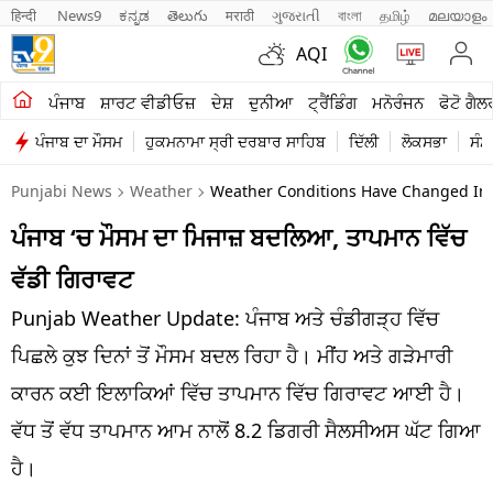
हिन्दी 
News9
ಕನ್ನಡ
తెలుగు
मराठी
ગુજરાતી
বাংলা
தமிழ்
മലയാളം
AQI
ਖੇਤੀਬਾੜੀ
ਪੰਜਾਬ
ਸ਼ਾਰਟ ਵੀਡੀਓਜ਼
ਦੇਸ਼
ਦੁਨੀਆ
ਟ੍ਰੈਂਡਿੰਗ
ਮਨੋਰੰਜਨ
ਫੋਟੋ ਗੈਲ
ਪੰਜਾਬ ਦਾ ਮੌਸਮ
ਹੁਕਮਨਾਮਾ ਸ੍ਰੀ ਦਰਬਾਰ ਸਾਹਿਬ
ਦਿੱਲੀ
ਲੋਕਸਭਾ
ਸੰਸ
ਸ਼ਾਰਟ ਵੀਡੀਓਜ਼
Punjabi News
Weather
Weather Conditions Have Changed In 
ਕਾਰੋਬਾਰ
ਪੰਜਾਬ ‘ਚ ਮੌਸਮ ਦਾ ਮਿਜਾਜ਼ ਬਦਲਿਆ, ਤਾਪਮਾਨ ਵਿੱਚ
ਕਰਿਅਰ
ਵੱਡੀ ਗਿਰਾਵਟ
ਮਨੋਰੰਜਨ
Punjab Weather Update: ਪੰਜਾਬ ਅਤੇ ਚੰਡੀਗੜ੍ਹ ਵਿੱਚ
ਦੇਸ਼
ਪਿਛਲੇ ਕੁਝ ਦਿਨਾਂ ਤੋਂ ਮੌਸਮ ਬਦਲ ਰਿਹਾ ਹੈ। ਮੀਂਹ ਅਤੇ ਗੜੇਮਾਰੀ
ਕਾਰਨ ਕਈ ਇਲਾਕਿਆਂ ਵਿੱਚ ਤਾਪਮਾਨ ਵਿੱਚ ਗਿਰਾਵਟ ਆਈ ਹੈ।
ਲਾਈਫ ਸਟਾਈਲ
ਵੱਧ ਤੋਂ ਵੱਧ ਤਾਪਮਾਨ ਆਮ ਨਾਲੋਂ 8.2 ਡਿਗਰੀ ਸੈਲਸੀਅਸ ਘੱਟ ਗਿਆ
ਪੰਜਾਬ
ਹੈ।