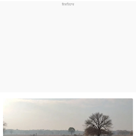
ਧਰਮ
ਖੇਡਾਂ
ਟੈਕਨੋਲਜੀ
ਟ੍ਰੈਂਡਿੰਗ
ਮੌਸਮ
ਦੁਨੀਆ
ਚੋਣਾਂ 2026