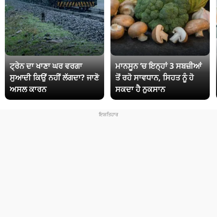
ਟ੍ਰੇਨ ਦਾ ਖਾਣਾ ਘਰ ਵਰਗਾ
ਮਾਨਸੂਨ ‘ਚ ਇਨ੍ਹਾਂ 3 ਸਬਜ਼ੀਆਂ
ਸੁਆਦੀ ਕਿਉਂ ਨਹੀਂ ਲੱਗਦਾ? ਜਾਣੋ
ਤੋਂ ਰਹੋ ਸਾਵਧਾਨ, ਸਿਹਤ ਨੂੰ ਹੋ
ਅਸਲ ਕਾਰਨ
ਸਕਦਾ ਹੈ ਨੁਕਸਾਨ