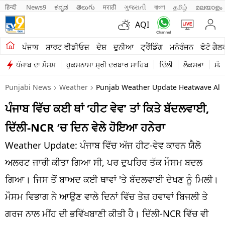
हिन्दी 
News9
ಕನ್ನಡ
తెలుగు
मराठी
ગુજરાતી
বাংলা
தமிழ்
മലയാളം
AQI
ਖੇਤੀਬਾੜੀ
ਪੰਜਾਬ
ਸ਼ਾਰਟ ਵੀਡੀਓਜ਼
ਦੇਸ਼
ਦੁਨੀਆ
ਟ੍ਰੈਂਡਿੰਗ
ਮਨੋਰੰਜਨ
ਫੋਟੋ ਗੈਲ
ਪੰਜਾਬ ਦਾ ਮੌਸਮ
ਹੁਕਮਨਾਮਾ ਸ੍ਰੀ ਦਰਬਾਰ ਸਾਹਿਬ
ਦਿੱਲੀ
ਲੋਕਸਭਾ
ਸੰਸ
ਸ਼ਾਰਟ ਵੀਡੀਓਜ਼
Punjabi News
Weather
Punjab Weather Update Heatwave Aler
ਕਾਰੋਬਾਰ
ਪੰਜਾਬ ਵਿੱਚ ਕਈ ਥਾਂ ‘ਹੀਟ ਵੇਵ’ ਤਾਂ ਕਿਤੇ ਬੱਦਲਵਾਈ,
ਕਰਿਅਰ
ਦਿੱਲੀ-NCR ‘ਚ ਦਿਨ ਵੇਲੇ ਹੋਇਆ ਹਨੇਰਾ
ਮਨੋਰੰਜਨ
Weather Update: ਪੰਜਾਬ ਵਿੱਚ ਅੱਜ ਹੀਟ-ਵੇਵ ਕਾਰਨ ਯੈਲੋ
ਦੇਸ਼
ਅਲਰਟ ਜਾਰੀ ਕੀਤਾ ਗਿਆ ਸੀ, ਪਰ ਦੁਪਹਿਰ ਤੱਕ ਮੌਸਮ ਬਦਲ
ਗਿਆ। ਜਿਸ ਤੋਂ ਬਾਅਦ ਕਈ ਥਾਵਾਂ 'ਤੇ ਬੱਦਲਵਾਈ ਦੇਖਣ ਨੂੰ ਮਿਲੀ।
ਲਾਈਫ ਸਟਾਈਲ
ਮੌਸਮ ਵਿਭਾਗ ਨੇ ਆਉਣ ਵਾਲੇ ਦਿਨਾਂ ਵਿੱਚ ਤੇਜ਼ ਹਵਾਵਾਂ ਬਿਜਲੀ ਤੇ
ਪੰਜਾਬ
ਗਰਜ ਨਾਲ ਮੀਂਹ ਦੀ ਭਵਿੱਖਬਾਣੀ ਕੀਤੀ ਹੈ। ਦਿੱਲੀ-NCR ਵਿੱਚ ਵੀ