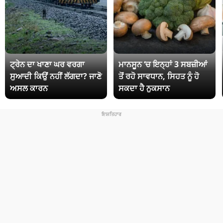
ਟ੍ਰੇਨ ਦਾ ਖਾਣਾ ਘਰ ਵਰਗਾ
ਮਾਨਸੂਨ ‘ਚ ਇਨ੍ਹਾਂ 3 ਸਬਜ਼ੀਆਂ
ਸੁਆਦੀ ਕਿਉਂ ਨਹੀਂ ਲੱਗਦਾ? ਜਾਣੋ
ਤੋਂ ਰਹੋ ਸਾਵਧਾਨ, ਸਿਹਤ ਨੂੰ ਹੋ
ਅਸਲ ਕਾਰਨ
ਸਕਦਾ ਹੈ ਨੁਕਸਾਨ