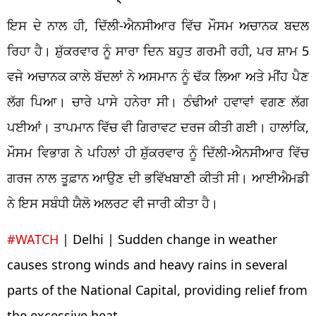
ਇਸ ਦੇ ਨਾਲ ਹੀ, ਦਿੱਲੀ-ਐਨਸੀਆਰ ਵਿੱਚ ਮੌਸਮ ਅਚਾਨਕ ਬਦਲ
ਰਿਹਾ ਹੈ। ਸ਼ੁੱਕਰਵਾਰ ਨੂੰ ਸਾਰਾ ਦਿਨ ਬਹੁਤ ਗਰਮੀ ਰਹੀ, ਪਰ ਸ਼ਾਮ 5
ਵਜੇ ਅਚਾਨਕ ਕਾਲੇ ਬੱਦਲਾਂ ਨੇ ਅਸਮਾਨ ਨੂੰ ਢੱਕ ਲਿਆ ਅਤੇ ਮੀਂਹ ਪੈਣ
ਲੱਗ ਪਿਆ। ਚਾਰੇ ਪਾਸੇ ਹਨੇਰਾ ਸੀ। ਠੰਢੀਆਂ ਹਵਾਵਾਂ ਵਗਣ ਲੱਗ
ਪਈਆਂ। ਤਾਪਮਾਨ ਵਿੱਚ ਵੀ ਗਿਰਾਵਟ ਦਰਜ ਕੀਤੀ ਗਈ। ਹਾਲਾਂਕਿ,
ਮੌਸਮ ਵਿਭਾਗ ਨੇ ਪਹਿਲਾਂ ਹੀ ਸ਼ੁੱਕਰਵਾਰ ਨੂੰ ਦਿੱਲੀ-ਐਨਸੀਆਰ ਵਿੱਚ
ਗਰਜ ਨਾਲ ਤੂਫ਼ਾਨ ਆਉਣ ਦੀ ਭਵਿੱਖਬਾਣੀ ਕੀਤੀ ਸੀ। ਆਈਐਮਡੀ
ਨੇ ਇਸ ਸਬੰਧੀ ਯੈਲੋ ਅਲਰਟ ਵੀ ਜਾਰੀ ਕੀਤਾ ਹੈ।
#WATCH
| Delhi | Sudden change in weather
causes strong winds and heavy rains in several
parts of the National Capital, providing relief from
the excessive heat.