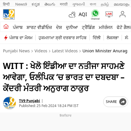
हिन्दी 
News9
ಕನ್ನಡ
తెలుగు
मराठी
ગુજરાતી
বাংলা
தமிழ்
മലയാളം
AQI
ਖੇਤੀਬਾੜੀ
ਪੰਜਾਬ
ਸ਼ਾਰਟ ਵੀਡੀਓਜ਼
ਦੇਸ਼
ਦੁਨੀਆ
ਟ੍ਰੈਂਡਿੰਗ
ਮਨੋਰੰਜਨ
ਫੋਟੋ ਗੈਲ
ਪੰਜਾਬ ਦਾ ਮੌਸਮ
ਹੁਕਮਨਾਮਾ ਸ੍ਰੀ ਦਰਬਾਰ ਸਾਹਿਬ
ਦਿੱਲੀ
ਲੋਕਸਭਾ
ਸੰਸ
ਸ਼ਾਰਟ ਵੀਡੀਓਜ਼
Punjabi News
Videos
Latest Videos
Union Minister Anurag T
ਕਾਰੋਬਾਰ
WITT : ਖੇਲੋ ਇੰਡੀਆ ਦਾ ਨਤੀਜਾ ਸਾਹਮਣੇ
ਕਰਿਅਰ
ਆਵੇਗਾ, ਓਲੰਪਿਕ ‘ਚ ਭਾਰਤ ਦਾ ਦਬਦਬਾ –
ਮਨੋਰੰਜਨ
ਕੇਂਦਰੀ ਮੰਤਰੀ ਅਨੁਰਾਗ ਠਾਕੁਰ
ਦੇਸ਼
TV9 Punjabi
|
SHARE
ਲਾਈਫ ਸਟਾਈਲ
Published:
25 Feb 2024 18:24 PM IST
ਪੰਜਾਬ