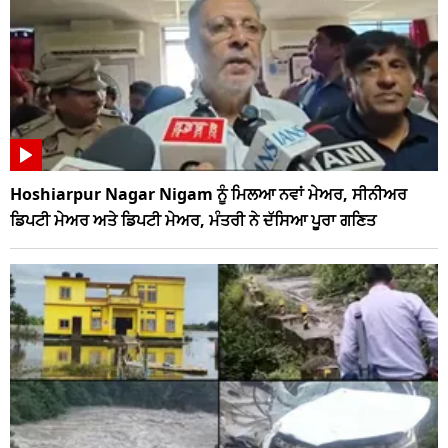
Hoshiarpur Nagar Nigam ਨੂੰ ਮਿਲਆ ਨਵਾਂ ਮੇਅਰ, ਸੀਨੀਅਰ
ਡਿਪਟੀ ਮੇਅਰ ਅਤੇ ਡਿਪਟੀ ਮੇਅਰ, ਮੰਤਰੀ ਨੇ ਦੱਸਿਆ ਪੂਰਾ ਗਣਿਤ