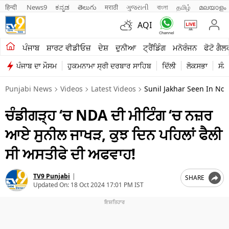
हिन्दी 
News9
ಕನ್ನಡ
తెలుగు
मराठी
ગુજરાતી
বাংলা
தமிழ்
മലയാളം
AQI
ਖੇਤੀਬਾੜੀ
ਪੰਜਾਬ
ਸ਼ਾਰਟ ਵੀਡੀਓਜ਼
ਦੇਸ਼
ਦੁਨੀਆ
ਟ੍ਰੈਂਡਿੰਗ
ਮਨੋਰੰਜਨ
ਫੋਟੋ ਗੈਲ
ਪੰਜਾਬ ਦਾ ਮੌਸਮ
ਹੁਕਮਨਾਮਾ ਸ੍ਰੀ ਦਰਬਾਰ ਸਾਹਿਬ
ਦਿੱਲੀ
ਲੋਕਸਭਾ
ਸੰਸ
ਸ਼ਾਰਟ ਵੀਡੀਓਜ਼
Punjabi News
Videos
Latest Videos
Sunil Jakhar Seen In Nd
ਕਾਰੋਬਾਰ
ਚੰਡੀਗੜ੍ਹ ‘ਚ NDA ਦੀ ਮੀਟਿੰਗ ‘ਚ ਨਜ਼ਰ
ਕਰਿਅਰ
ਆਏ ਸੁਨੀਲ ਜਾਖੜ, ਕੁਝ ਦਿਨ ਪਹਿਲਾਂ ਫੈਲੀ
ਮਨੋਰੰਜਨ
ਸੀ ਅਸਤੀਫੇ ਦੀ ਅਫਵਾਹ!
ਦੇਸ਼
TV9 Punjabi
|
SHARE
ਲਾਈਫ ਸਟਾਈਲ
Updated On:
18 Oct 2024 17:01 PM IST
ਪੰਜਾਬ