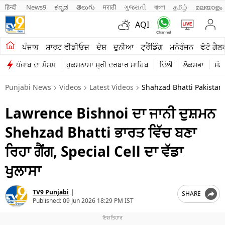
हिन्दी 
News9
ಕನ್ನಡ
తెలుగు
मराठी
ગુજરાતી
বাংলা
தமிழ்
മലയാളം
AQI
ਖੇਤੀਬਾੜੀ
ਪੰਜਾਬ
ਸ਼ਾਰਟ ਵੀਡੀਓਜ਼
ਦੇਸ਼
ਦੁਨੀਆ
ਟ੍ਰੈਂਡਿੰਗ
ਮਨੋਰੰਜਨ
ਫੋਟੋ ਗੈਲ
ਪੰਜਾਬ ਦਾ ਮੌਸਮ
ਹੁਕਮਨਾਮਾ ਸ੍ਰੀ ਦਰਬਾਰ ਸਾਹਿਬ
ਦਿੱਲੀ
ਲੋਕਸਭਾ
ਸੰਸ
ਸ਼ਾਰਟ ਵੀਡੀਓਜ਼
Punjabi News
Videos
Latest Videos
Shahzad Bhatti Pakistan
ਕਾਰੋਬਾਰ
Lawrence Bishnoi ਦਾ ਜਾਨੀ ਦੁਸ਼ਮਨ
ਕਰਿਅਰ
Shehzad Bhatti ਭਾਰਤ ਵਿੱਚ ਬਣਾ
ਮਨੋਰੰਜਨ
ਰਿਹਾ ਗੈਂਗ, Special Cell ਦਾ ਵੱਡਾ
ਦੇਸ਼
ਖੁਲਾਸਾ
ਲਾਈਫ ਸਟਾਈਲ
TV9 Punjabi
|
SHARE
Published:
09 Jun 2026 18:29 PM IST
ਪੰਜਾਬ