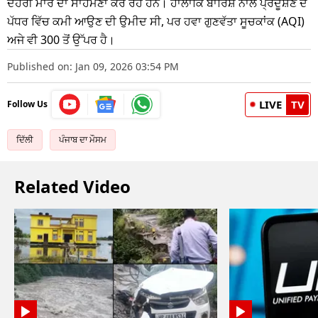
ਦੋਹਰ
ਮਾਰ
ਦਾ ਸਾਹਮਣਾ ਕਰ ਰਹੇ ਹਨ। ਹਾਲਾਂਕਿ
ਬਾਰਿਸ਼
ਨਾਲ
ਪ੍ਰਦੂਸ਼ਣ
ਦੇ
ਪੱਧਰ ਵਿੱਚ ਕਮੀ ਆਉਣ ਦੀ ਉਮੀਦ ਸੀ, ਪਰ ਹਵਾ
ਗੁਣਵੱਤਾ
ਸੂਚਕਾਂਕ
(
AQI)
ਅਜੇ ਵੀ 300 ਤੋਂ ਉੱਪਰ ਹੈ।
Published on: Jan 09, 2026 03:54 PM
LIVE
TV
Follow Us
ਦਿੱਲੀ
ਪੰਜਾਬ ਦਾ ਮੌਸਮ
Related Video