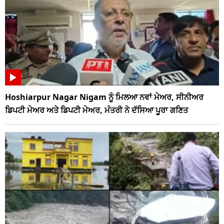
Hoshiarpur Nagar Nigam ਨੂੰ ਮਿਲਆ ਨਵਾਂ ਮੇਅਰ, ਸੀਨੀਅਰ
ਡਿਪਟੀ ਮੇਅਰ ਅਤੇ ਡਿਪਟੀ ਮੇਅਰ, ਮੰਤਰੀ ਨੇ ਦੱਸਿਆ ਪੂਰਾ ਗਣਿਤ