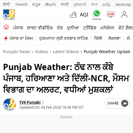
हिन्दी 
News9
ಕನ್ನಡ
తెలుగు
मराठी
ગુજરાતી
বাংলা
தமிழ்
മലയാളം
AQI
ਖੇਤੀਬਾੜੀ
ਪੰਜਾਬ
ਸ਼ਾਰਟ ਵੀਡੀਓਜ਼
ਦੇਸ਼
ਦੁਨੀਆ
ਟ੍ਰੈਂਡਿੰਗ
ਮਨੋਰੰਜਨ
ਫੋਟੋ ਗੈਲ
ਪੰਜਾਬ ਦਾ ਮੌਸਮ
ਹੁਕਮਨਾਮਾ ਸ੍ਰੀ ਦਰਬਾਰ ਸਾਹਿਬ
ਦਿੱਲੀ
ਲੋਕਸਭਾ
ਸੰਸ
ਸ਼ਾਰਟ ਵੀਡੀਓਜ਼
Punjabi News
Videos
Latest Videos
Punjab Weather Update C
ਕਾਰੋਬਾਰ
Punjab Weather: ਠੰਢ ਨਾਲ ਕੰਬੇ
ਕਰਿਅਰ
ਪੰਜਾਬ, ਹਰਿਆਣਾ ਅਤੇ ਦਿੱਲੀ-NCR, ਮੌਸਮ
ਮਨੋਰੰਜਨ
ਵਿਭਾਗ ਦਾ ਅਲਰਟ, ਵਧੀਆਂ ਮੁਸ਼ਕਲਾਂ
ਦੇਸ਼
TV9 Punjabi
|
SHARE
ਲਾਈਫ ਸਟਾਈਲ
Updated On:
04 Feb 2026 16:38 PM IST
ਪੰਜਾਬ