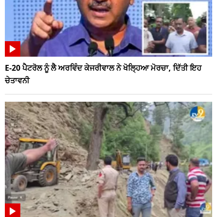
E-20 ਪੈਟਰੋਲ ਨੂੰ ਲੈ ਅਰਵਿੰਦ ਕੇਜਰੀਵਾਲ ਨੇ ਖੋਲ੍ਹਿਆ ਮੋਰਚਾ, ਦਿੱਤੀ ਇਹ
ਚੇਤਾਵਨੀ