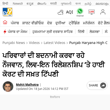
हिन्दी 
News9
ಕನ್ನಡ
తెలుగు
मराठी
ગુજરાતી
বাংলা
தமிழ்
മലയാളം
AQI
ਖੇਤੀਬਾੜੀ
ਪੰਜਾਬ
ਸ਼ਾਰਟ ਵੀਡੀਓਜ਼
ਦੇਸ਼
ਦੁਨੀਆ
ਟ੍ਰੈਂਡਿੰਗ
ਮਨੋਰੰਜਨ
ਫੋਟੋ ਗੈਲ
ਪੰਜਾਬ ਦਾ ਮੌਸਮ
ਹੁਕਮਨਾਮਾ ਸ੍ਰੀ ਦਰਬਾਰ ਸਾਹਿਬ
ਦਿੱਲੀ
ਲੋਕਸਭਾ
ਸੰਸ
ਸ਼ਾਰਟ ਵੀਡੀਓਜ਼
Punjabi News
Videos
Latest Videos
Punjab Haryana High Cour
ਕਾਰੋਬਾਰ
ਪਰਿਵਾਰਾਂ ਦੀ ਬਦਨਾਮੀ ਕਰਵਾ ਰਹੇ
ਕਰਿਅਰ
ਨੌਜਵਾਨ, ਲਿਵ-ਇਨ ਰਿਲੇਸ਼ਨਸ਼ਿਪ ‘ਤੇ ਹਾਈ
ਮਨੋਰੰਜਨ
ਕੋਰਟ ਦੀ ਸਖ਼ਤ ਟਿੱਪਣੀ
ਦੇਸ਼
Mohit Malhotra
|
SHARE
ਲਾਈਫ ਸਟਾਈਲ
Updated On:
18 Jun 2026 14:12 PM IST
ਪੰਜਾਬ