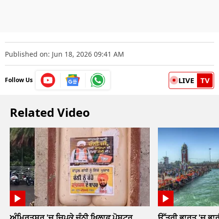
Published on: Jun 18, 2026 09:41 AM
LIVE
TV
Follow Us
Related Video
ਅੰਮ੍ਰਿਤਸਰ 'ਚ ਚਿਪਕੇ ਚੰਨੀ ਖਿਲਾਫ ਪੋਸਟਰ...
ਉੱਤਰੀ ਭਾਰਤ 'ਚ ਭਾਰ