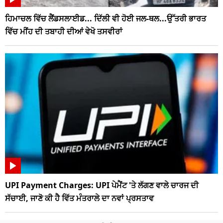
ਹਿਮਾਚਲ ਵਿੱਚ ਲੈਂਡਸਲਾਈਡ... ਦਿੱਲੀ ਵੀ ਹੋਈ ਜਲ-ਥਲ...ਉੱਤਰੀ ਭਾਰਤ
ਵਿੱਚ ਮੀਂਹ ਦੀ ਤਬਾਹੀ ਦੀਆਂ ਵੇਖੋ ਤਸਵੀਰਾਂ
UPI Payment Charges: UPI ਪੇਮੈਂਟ 'ਤੇ ਲੱਗਣ ਵਾਲੇ ਚਾਰਜ ਦੀ
ਸੱਚਾਈ, ਜਾਣੋ ਕੀ ਹੈ ਵਿੱਤ ਮੰਤਰਾਲੇ ਦਾ ਨਵਾਂ ਪ੍ਰਸਤਾਵ