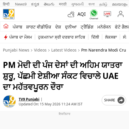
हिन्दी 
News9
ಕನ್ನಡ
తెలుగు
मराठी
ગુજરાતી
বাংলা
தமிழ்
മലയാളം
AQI
ਖੇਤੀਬਾੜੀ
ਪੰਜਾਬ
ਸ਼ਾਰਟ ਵੀਡੀਓਜ਼
ਦੇਸ਼
ਦੁਨੀਆ
ਟ੍ਰੈਂਡਿੰਗ
ਮਨੋਰੰਜਨ
ਫੋਟੋ ਗੈਲ
ਪੰਜਾਬ ਦਾ ਮੌਸਮ
ਹੁਕਮਨਾਮਾ ਸ੍ਰੀ ਦਰਬਾਰ ਸਾਹਿਬ
ਦਿੱਲੀ
ਲੋਕਸਭਾ
ਸੰਸ
ਸ਼ਾਰਟ ਵੀਡੀਓਜ਼
Punjabi News
Videos
Latest Videos
Pm Narendra Modi Crucial
ਕਾਰੋਬਾਰ
PM ਮੋਦੀ ਦੀ ਪੰਜ ਦੇਸਾਂ ਦੀ ਅਹਿਮ ਯਾਤਰਾ
ਕਰਿਅਰ
ਸ਼ੁਰੂ, ਪੱਛਮੀ ਏਸ਼ੀਆ ਸੰਕਟ ਵਿਚਾਲੇ UAE
ਮਨੋਰੰਜਨ
ਦਾ ਮਹੱਤਵਪੂਰਨ ਦੌਰਾ
ਦੇਸ਼
TV9 Punjabi
|
SHARE
ਲਾਈਫ ਸਟਾਈਲ
Updated On:
15 May 2026 11:24 AM IST
ਪੰਜਾਬ