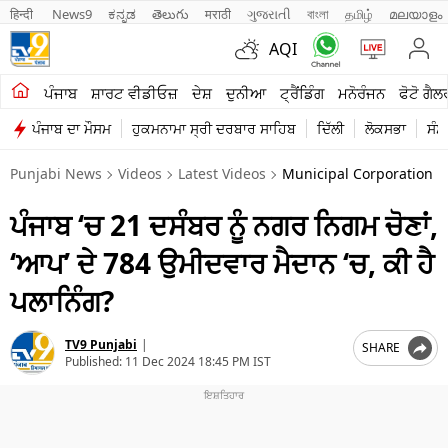
हिन्दी 
News9
ಕನ್ನಡ
తెలుగు
मराठी
ગુજરાતી
বাংলা
தமிழ்
മലയാളം
AQI
ਖੇਤੀਬਾੜੀ
ਪੰਜਾਬ
ਸ਼ਾਰਟ ਵੀਡੀਓਜ਼
ਦੇਸ਼
ਦੁਨੀਆ
ਟ੍ਰੈਂਡਿੰਗ
ਮਨੋਰੰਜਨ
ਫੋਟੋ ਗੈਲ
ਪੰਜਾਬ ਦਾ ਮੌਸਮ
ਹੁਕਮਨਾਮਾ ਸ੍ਰੀ ਦਰਬਾਰ ਸਾਹਿਬ
ਦਿੱਲੀ
ਲੋਕਸਭਾ
ਸੰਸ
ਸ਼ਾਰਟ ਵੀਡੀਓਜ਼
Punjabi News
Videos
Latest Videos
Municipal Corporation E
ਕਾਰੋਬਾਰ
ਪੰਜਾਬ ‘ਚ 21 ਦਸੰਬਰ ਨੂੰ ਨਗਰ ਨਿਗਮ ਚੋਣਾਂ,
ਕਰਿਅਰ
‘ਆਪ’ ਦੇ 784 ਉਮੀਦਵਾਰ ਮੈਦਾਨ ‘ਚ, ਕੀ ਹੈ
ਮਨੋਰੰਜਨ
ਪਲਾਨਿੰਗ?
ਦੇਸ਼
TV9 Punjabi
|
SHARE
ਲਾਈਫ ਸਟਾਈਲ
Published:
11 Dec 2024 18:45 PM IST
ਪੰਜਾਬ