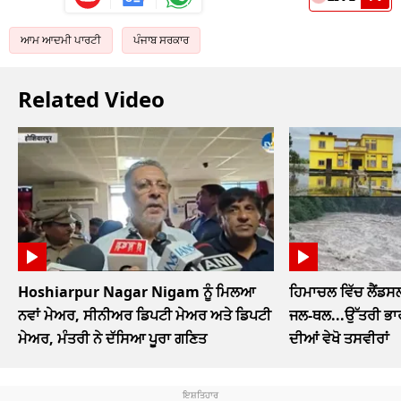
ਆਮ ਆਦਮੀ ਪਾਰਟੀ
ਪੰਜਾਬ ਸਰਕਾਰ
Related Video
Hoshiarpur Nagar Nigam ਨੂੰ ਮਿਲਆ
ਹਿਮਾਚਲ ਵਿੱਚ ਲੈਂਡਸ
ਨਵਾਂ ਮੇਅਰ, ਸੀਨੀਅਰ ਡਿਪਟੀ ਮੇਅਰ ਅਤੇ ਡਿਪਟੀ
ਜਲ-ਥਲ...ਉੱਤਰੀ ਭਾਰ
ਮੇਅਰ, ਮੰਤਰੀ ਨੇ ਦੱਸਿਆ ਪੂਰਾ ਗਣਿਤ
ਦੀਆਂ ਵੇਖੋ ਤਸਵੀਰਾਂ