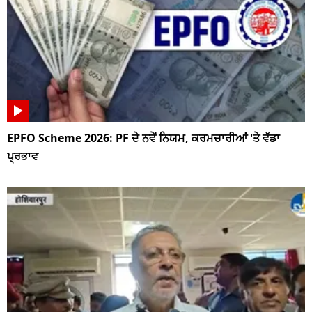
EPFO Scheme 2026: PF ਦੇ ਨਵੇਂ ਨਿਯਮ, ਕਰਮਚਾਰੀਆਂ 'ਤੇ ਵੱਡਾ
ਪ੍ਰਭਾਵ