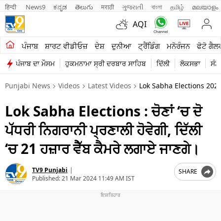
हिन्दी 
News9
ಕನ್ನಡ
తెలుగు
मराठी
ગુજરાતી
বাংলা
தமிழ்
മലയാളം
AQI
ਖੇਤੀਬਾੜੀ
ਪੰਜਾਬ
ਸ਼ਾਰਟ ਵੀਡੀਓਜ਼
ਦੇਸ਼
ਦੁਨੀਆ
ਟ੍ਰੈਂਡਿੰਗ
ਮਨੋਰੰਜਨ
ਫੋਟੋ ਗੈਲ
ਪੰਜਾਬ ਦਾ ਮੌਸਮ
ਹੁਕਮਨਾਮਾ ਸ੍ਰੀ ਦਰਬਾਰ ਸਾਹਿਬ
ਦਿੱਲੀ
ਲੋਕਸਭਾ
ਸੰਸ
ਸ਼ਾਰਟ ਵੀਡੀਓਜ਼
Punjabi News
Videos
Latest Videos
Lok Sabha Elections 202
ਕਾਰੋਬਾਰ
Lok Sabha Elections : ਚੋਣਾਂ ‘ਚ ਦੋ
ਕਰਿਅਰ
ਪੱਧਰੀ ਨਿਗਰਾਨੀ ਪ੍ਰਣਾਲੀ ਹੋਵੇਗੀ, ਦਿੱਲੀ
ਮਨੋਰੰਜਨ
‘ਚ 21 ਹਜ਼ਾਰ ਵੈੱਬ ਕੈਮਰੇ ਲਗਾਏ ਜਾਣਗੇ।
ਦੇਸ਼
TV9 Punjabi
|
SHARE
ਲਾਈਫ ਸਟਾਈਲ
Published:
21 Mar 2024 11:49 AM IST
ਪੰਜਾਬ