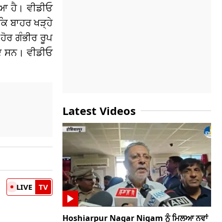
ਇਆ ਹੈ। ਵੀਡੀਓ
ਕਿ ਬਾਹਰ ਖੜ੍ਹੇ
ਹੋਰ ਗੰਭੀਰ ਰੂਪ
ੂਦ ਸਨ। ਵੀਡੀਓ
Latest Videos
LIVE
TV
Hoshiarpur Nagar Nigam ਨੂੰ ਮਿਲਆ ਨਵਾਂ