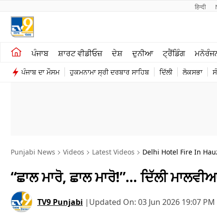
हिन्दी 
ਖੇਤੀਬਾੜੀ
ਕਰਿਅਰ
ਪੰਜਾਬ
ਸ਼ਾਰਟ ਵੀਡੀਓਜ਼
ਦੇਸ਼
ਦੁਨੀਆ
ਟ੍ਰੈਂਡਿੰਗ
ਮਨੋਰੰਜ
ਸ਼ਾਰਟ ਵੀਡੀਓਜ਼
ਮਨੋਰੰਜਨ
ਪੰਜਾਬ ਦਾ ਮੌਸਮ
ਹੁਕਮਨਾਮਾ ਸ੍ਰੀ ਦਰਬਾਰ ਸਾਹਿਬ
ਦਿੱਲੀ
ਲੋਕਸਭਾ
ਸ
ਕਾਰੋਬਾਰ
ਦੇਸ਼
Punjabi News
Videos
Latest Videos
Delhi Hotel Fire In H
“ਛਾਲ ਮਾਰੋ, ਛਾਲ ਮਾਰੋ!”… ਦਿੱਲੀ ਮਾਲਵੀ
TV9 Punjabi
|
Updated On:
03 Jun 2026 19:07 PM 