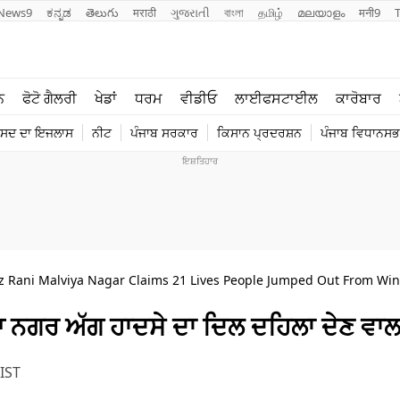
News9
ಕನ್ನಡ
తెలుగు
मराठी
ગુજરાતી
বাংলা
தமிழ்
മലയാളം
मनी9
ਲਾਈਫ ਸਟਾਈਲ
ਖੇਡਾਂ
ਨ
ਫੋਟੋ ਗੈਲਰੀ
ਖੇਡਾਂ
ਧਰਮ
ਵੀਡੀਓ
ਲਾਈਫਸਟਾਈਲ
ਕਾਰੋਬਾਰ
ਪੰਜਾਬ
ਟੈਕਨੋਲਜੀ
ੰਸਦ ਦਾ ਇਜਲਾਸ
ਨੀਟ
ਪੰਜਾਬ ਸਰਕਾਰ
ਕਿਸਾਨ ਪ੍ਰਦਰਸ਼ਨ
ਪੰਜਾਬ ਵਿਧਾਨਸਭਾ
ਧਰਮ
ਟ੍ਰੈਂਡਿੰਗ
auz Rani Malviya Nagar Claims 21 Lives People Jumped Out From Wi
ਆ ਨਗਰ ਅੱਗ ਹਾਦਸੇ ਦਾ ਦਿਲ ਦਹਿਲਾ ਦੇਣ ਵਾ
IST