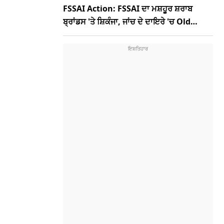
FSSAI Action: FSSAI ਦਾ ਮਸ਼ਹੂਰ ਸ਼ਰਾਬ
ਬ੍ਰਾਂਡਸ 'ਤੇ ਸ਼ਿਕੰਜਾ, ਜਾਂਚ ਦੇ ਦਾਇਰੇ 'ਚ Old
Monk, McDowells