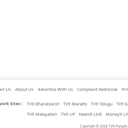
act Us
About Us
Advertise With Us
Complaint Redressal
Pri
ork Sites :
TV9 Bharatvarsh
TV9 Marathi
TV9 Telugu
TV9 K
TV9 Malayalam
TV9 UP
News9 LIVE
Money9 LI
Copyright © 2026 TV9 Punjabi. 