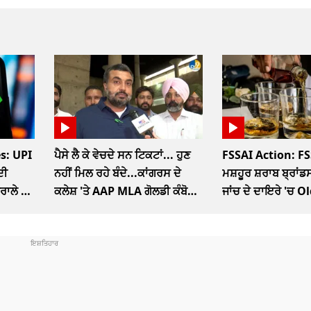
s: UPI
ਪੈਸੇ ਲੈ ਕੇ ਵੇਚਦੇ ਸਨ ਟਿਕਟਾਂ... ਹੁਣ
FSSAI Action: FS
ਦੀ
ਨਹੀਂ ਮਿਲ ਰਹੇ ਬੰਦੇ...ਕਾਂਗਰਸ ਦੇ
ਮਸ਼ਹੂਰ ਸ਼ਰਾਬ ਬ੍ਰਾਂਡਸ
ਤਰਾਲੇ ਦਾ
ਕਲੇਸ਼ 'ਤੇ AAP MLA ਗੋਲਡੀ ਕੰਬੋਜ
ਜਾਂਚ ਦੇ ਦਾਇਰੇ 'ਚ 
ਦਾ ਤਿੱਖਾ ਤੰਜ
McDowells