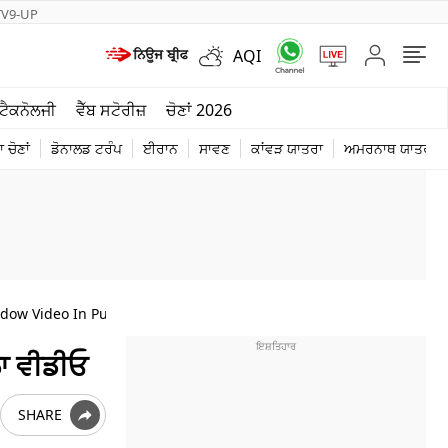
TV9-UP
AQI
ਮੌਸਮ
ਟੈਕਨੋਲਜੀ
ਵੈੱਬ ਸਟੋਰੀਜ਼
ਚੋਣਾਂ 2026
ਦੁਨੀਆ
 ਚੋਣਾਂ
ਡੋਨਾਲਡ ਟਰੰਪ
ਈਰਾਨ
ਸਾਵਣ
ਕਾਂਵੜ ਯਾਤਰਾ
ਅਮਰਨਾਥ ਯਾਤਰਾ
ਚੋਣਾਂ 2026
ndow Video In Punjabi
ਲਾ ਵੀਡੀਓ
SHARE