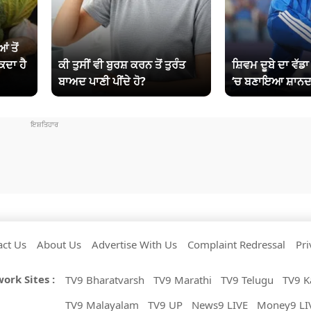
ਂ ਤੋਂ
ਕਦਾ ਹੈ
ਕੀ ਤੁਸੀਂ ਵੀ ਬੁਰਸ਼ ਕਰਨ ਤੋਂ ਤੁਰੰਤ
ਸ਼ਿਵਮ ਦੂਬੇ ਦਾ ਵੱਡ
ਬਾਅਦ ਪਾਣੀ ਪੀਂਦੇ ਹੋ?
‘ਚ ਬਣਾਇਆ ਸ਼ਾਨਦ
act Us
About Us
Advertise With Us
Complaint Redressal
Pri
ork Sites :
TV9 Bharatvarsh
TV9 Marathi
TV9 Telugu
TV9 K
TV9 Malayalam
TV9 UP
News9 LIVE
Money9 LI