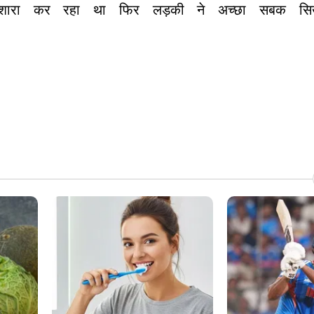
 इशारा कर रहा था फिर लड़की ने अच्छा सबक सि