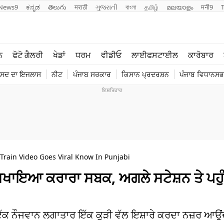
News9
ಕನ್ನಡ
తెలుగు
मराठी
ગુજરાતી
বাংলা
தமிழ்
മലയാളം
मनी9
ਲਾਈਫ ਸਟਾਈਲ
ਖੇਡਾਂ
ਨ
ਫੋਟੋ ਗੈਲਰੀ
ਖੇਡਾਂ
ਧਰਮ
ਵੀਡੀਓ
ਲਾਈਫਸਟਾਈਲ
ਕਾਰੋਬਾਰ
ਪੰਜਾਬ
ਟੈਕਨੋਲਜੀ
ੰਸਦ ਦਾ ਇਜਲਾਸ
ਨੀਟ
ਪੰਜਾਬ ਸਰਕਾਰ
ਕਿਸਾਨ ਪ੍ਰਦਰਸ਼ਨ
ਪੰਜਾਬ ਵਿਧਾਨਸਭਾ
ਧਰਮ
ਟ੍ਰੈਂਡਿੰਗ
Train Video Goes Viral Know In Punjabi
ੂੰ ਸਿਖਾਇਆ ਕਰਾਰਾ ਸਬਕ, ਅਗਲੇ ਸਟੇਸ਼ਨ ਤੇ ਪਹੁ
ਇੱਕ ਨੌਜਵਾਨ ਲਗਾਤਾਰ ਇੱਕ ਕੁੜੀ ਵੱਲ ਇਸ਼ਾਰੇ ਕਰਦਾ ਨਜ਼ਰ ਆਉਂਦ