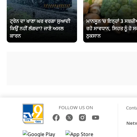
ਟ੍ਰੇਨ ਦਾ ਖਾਣਾ ਘਰ ਵਰਗਾ ਸੁਆਦੀ
ਮਾਨਸੂਨ ‘ਚ ਇਨ੍ਹਾਂ 3 ਸਬਜ਼ੀਆ
ਕਿਉਂ ਨਹੀਂ ਲੱਗਦਾ? ਜਾਣੋ ਅਸਲ
ਰਹੋ ਸਾਵਧਾਨ, ਸਿਹਤ ਨੂੰ ਹੋ ਸ
ਕਾਰਨ
ਨੁਕਸਾਨ
FOLLOW US ON
Cont
Netw