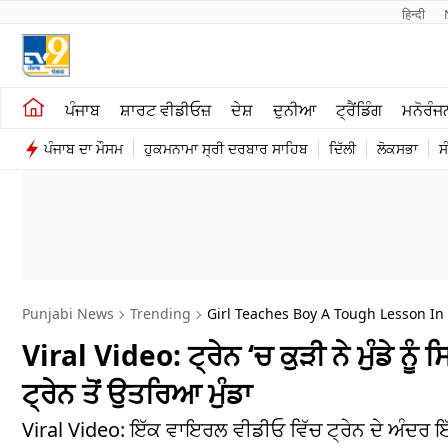
हिन्दी 
ਖੇਤੀਬਾੜੀ
ਕਰਿਅਰ
ਪੰਜਾਬ
ਸ਼ਾਰਟ ਵੀਡੀਓਜ਼
ਦੇਸ਼
ਦੁਨੀਆ
ਟ੍ਰੈਂਡਿੰਗ
ਮਨੋਰੰਜ
ਸ਼ਾਰਟ ਵੀਡੀਓਜ਼
ਮਨੋਰੰਜਨ
ਪੰਜਾਬ ਦਾ ਮੌਸਮ
ਹੁਕਮਨਾਮਾ ਸ੍ਰੀ ਦਰਬਾਰ ਸਾਹਿਬ
ਦਿੱਲੀ
ਲੋਕਸਭਾ
ਸ
ਕਾਰੋਬਾਰ
ਦੇਸ਼
Punjabi News
Trending
Girl Teaches Boy A Tough Lesson In 
Viral Video: ਟ੍ਰੇਨ ‘ਚ ਕੁੜੀ ਨੇ ਮੁੰਡੇ ਨ
ਟ੍ਰੇਨ ਤੋਂ ਉਤਰਿਆ ਮੁੰਡਾ
Viral Video: ਇੱਕ ਵਾਇਰਲ ਵੀਡੀਓ ਵਿੱਚ ਟ੍ਰੇਨ ਦੇ ਅੰਦਰ 