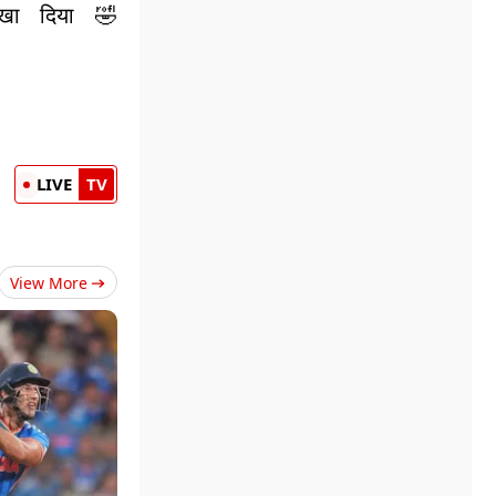
खा दिया 🤣
LIVE
TV
View More