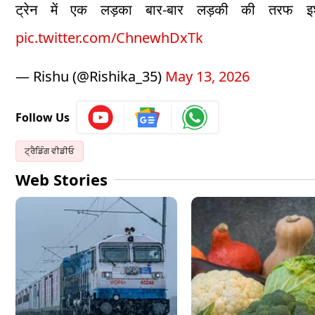
ट्रेन में एक लड़का बार-बार लड़की की तरफ
pic.twitter.com/ChnewhDxTk
— Rishu (@Rishika_35)
May 13, 2026
Follow Us
ਟ੍ਰੈਡਿੰਗ ਵੀਡੀਓ
Web Stories