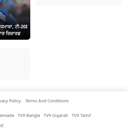
ਾ ਧਮਾਕਾ, ਟੀ-20I
ਾਰ ਰਿਕਾਰਡ
vacy Policy
Terms And Conditions
annada
TV9 Bangla
TV9 Gujarati
TV9 Tamil
VE