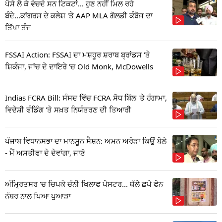
ਪੈਸੇ ਲੈ ਕੇ ਵੇਚਦੇ ਸਨ ਟਿਕਟਾਂ... ਹੁਣ ਨਹੀਂ ਮਿਲ ਰਹੇ
ਬੰਦੇ...ਕਾਂਗਰਸ ਦੇ ਕਲੇਸ਼ 'ਤੇ AAP MLA ਗੋਲਡੀ ਕੰਬੋਜ ਦਾ
ਤਿੱਖਾ ਤੰਜ
FSSAI Action: FSSAI ਦਾ ਮਸ਼ਹੂਰ ਸ਼ਰਾਬ ਬ੍ਰਾਂਡਸ 'ਤੇ
ਸ਼ਿਕੰਜਾ, ਜਾਂਚ ਦੇ ਦਾਇਰੇ 'ਚ Old Monk, McDowells
Indias FCRA Bill: ਸੰਸਦ ਵਿੱਚ FCRA ਸੋਧ ਬਿੱਲ 'ਤੇ ਹੰਗਾਮਾ,
ਵਿਦੇਸ਼ੀ ਫੰਡਿੰਗ 'ਤੇ ਸਖ਼ਤ ਨਿਯੰਤਰਣ ਦੀ ਤਿਆਰੀ
ਪੰਜਾਬ ਵਿਧਾਨਸਭਾ ਦਾ ਮਾਨਸੂਨ ਸੈਸ਼ਨ: ਅਮਨ ਅਰੋੜਾ ਕਿਉਂ ਬੋਲੇ
- ਮੈਂ ਅਸਤੀਫਾ ਦੇ ਦੇਵਾਂਗਾ, ਜਾਣੋ
ਅੰਮ੍ਰਿਤਸਰ 'ਚ ਚਿਪਕੇ ਚੰਨੀ ਖਿਲਾਫ ਪੋਸਟਰ... ਥੱਲੇ ਛਪੇ ਫੋਨ
ਨੰਬਰ ਨਾਲ ਪਿਆ ਪੁਆੜਾ