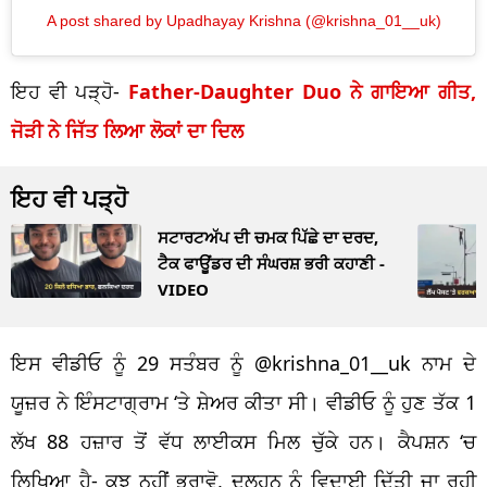
A post shared by Upadhayay Krishna (@krishna_01__uk)
ਇਹ ਵੀ ਪੜ੍ਹੋ-
Father-Daughter Duo ਨੇ ਗਾਇਆ ਗੀਤ,
ਜੋੜੀ ਨੇ ਜਿੱਤ ਲਿਆ ਲੋਕਾਂ ਦਾ ਦਿਲ
ਇਹ ਵੀ ਪੜ੍ਹੋ
ਸਟਾਰਟਅੱਪ ਦੀ ਚਮਕ ਪਿੱਛੇ ਦਾ ਦਰਦ,
ਟੈਕ ਫਾਊਂਡਰ ਦੀ ਸੰਘਰਸ਼ ਭਰੀ ਕਹਾਣੀ -
VIDEO
ਇਸ ਵੀਡੀਓ ਨੂੰ 29 ਸਤੰਬਰ ਨੂੰ @krishna_01__uk ਨਾਮ ਦੇ
ਯੂਜ਼ਰ ਨੇ ਇੰਸਟਾਗ੍ਰਾਮ ‘ਤੇ ਸ਼ੇਅਰ ਕੀਤਾ ਸੀ। ਵੀਡੀਓ ਨੂੰ ਹੁਣ ਤੱਕ 1
ਲੱਖ 88 ਹਜ਼ਾਰ ਤੋਂ ਵੱਧ ਲਾਈਕਸ ਮਿਲ ਚੁੱਕੇ ਹਨ। ਕੈਪਸ਼ਨ ‘ਚ
ਲਿਖਿਆ ਹੈ- ਕੁਝ ਨਹੀਂ ਭਰਾਵੋ, ਦੁਲਹਨ ਨੂੰ ਵਿਦਾਈ ਦਿੱਤੀ ਜਾ ਰਹੀ