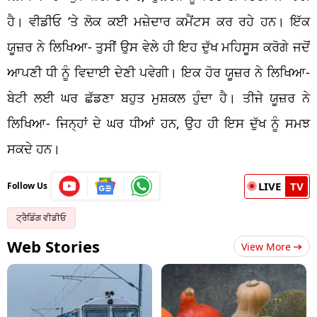
ਹੈ। ਵੀਡੀਓ ‘ਤੇ ਲੋਕ ਕਈ ਮਜ਼ੇਦਾਰ ਕਮੈਂਟਸ ਕਰ ਰਹੇ ਹਨ। ਇੱਕ
ਯੂਜ਼ਰ ਨੇ ਲਿਖਿਆ- ਤੁਸੀਂ ਉਸ ਵੇਲੇ ਹੀ ਇਹ ਦੁੱਖ ਮਹਿਸੂਸ ਕਰੋਗੇ ਜਦੋਂ
ਆਪਣੀ ਧੀ ਨੂੰ ਵਿਦਾਈ ਦੇਣੀ ਪਵੇਗੀ। ਇਕ ਹੋਰ ਯੂਜ਼ਰ ਨੇ ਲਿਖਿਆ-
ਬੇਟੀ ਲਈ ਘਰ ਛੱਡਣਾ ਬਹੁਤ ਮੁਸ਼ਕਲ ਹੁੰਦਾ ਹੈ। ਤੀਜੇ ਯੂਜ਼ਰ ਨੇ
ਲਿਖਿਆ- ਜਿਨ੍ਹਾਂ ਦੇ ਘਰ ਧੀਆਂ ਹਨ, ਉਹ ਹੀ ਇਸ ਦੁੱਖ ਨੂੰ ਸਮਝ
ਸਕਦੇ ਹਨ।
LIVE
TV
Follow Us
ਟ੍ਰੈਡਿੰਗ ਵੀਡੀਓ
Web Stories
View More