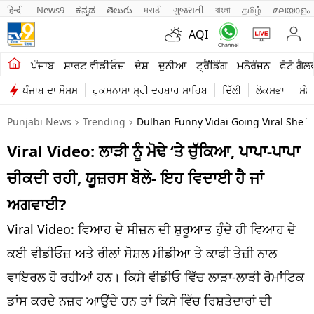
हिन्दी 
News9
ಕನ್ನಡ
తెలుగు
मराठी
ગુજરાતી
বাংলা
தமிழ்
മലയാളം
AQI
ਖੇਤੀਬਾੜੀ
ਪੰਜਾਬ
ਸ਼ਾਰਟ ਵੀਡੀਓਜ਼
ਦੇਸ਼
ਦੁਨੀਆ
ਟ੍ਰੈਂਡਿੰਗ
ਮਨੋਰੰਜਨ
ਫੋਟੋ ਗੈਲ
ਪੰਜਾਬ ਦਾ ਮੌਸਮ
ਹੁਕਮਨਾਮਾ ਸ੍ਰੀ ਦਰਬਾਰ ਸਾਹਿਬ
ਦਿੱਲੀ
ਲੋਕਸਭਾ
ਸੰਸ
ਸ਼ਾਰਟ ਵੀਡੀਓਜ਼
Punjabi News
Trending
Dulhan Funny Vidai Going Viral She Is
ਕਾਰੋਬਾਰ
Viral Video: ਲਾੜੀ ਨੂੰ ਮੋਢੇ ‘ਤੇ ਚੁੱਕਿਆ, ਪਾਪਾ-ਪਾਪਾ
ਕਰਿਅਰ
ਚੀਕਦੀ ਰਹੀ, ਯੂਜ਼ਰਸ ਬੋਲੇ- ਇਹ ਵਿਦਾਈ ਹੈ ਜਾਂ
ਮਨੋਰੰਜਨ
ਅਗਵਾਈ?
ਦੇਸ਼
Viral Video: ਵਿਆਹ ਦੇ ਸੀਜ਼ਨ ਦੀ ਸ਼ੁਰੂਆਤ ਹੁੰਦੇ ਹੀ ਵਿਆਹ ਦੇ
ਕਈ ਵੀਡੀਓਜ਼ ਅਤੇ ਰੀਲਾਂ ਸੋਸ਼ਲ ਮੀਡੀਆ ਤੇ ਕਾਫੀ ਤੇਜ਼ੀ ਨਾਲ
ਲਾਈਫ ਸਟਾਈਲ
ਵਾਇਰਲ ਹੋ ਰਹੀਆਂ ਹਨ। ਕਿਸੇ ਵੀਡੀਓ ਵਿੱਚ ਲਾੜਾ-ਲਾੜੀ ਰੋਮਾਂਟਿਕ
ਪੰਜਾਬ
ਡਾਂਸ ਕਰਦੇ ਨਜ਼ਰ ਆਉਂਦੇ ਹਨ ਤਾਂ ਕਿਸੇ ਵਿੱਚ ਰਿਸ਼ਤੇਦਾਰਾਂ ਦੀ