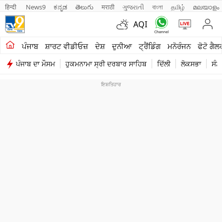
हिन्दी 
News9
ಕನ್ನಡ
తెలుగు
मराठी
ગુજરાતી
বাংলা
தமிழ்
മലയാളം
AQI
ਖੇਤੀਬਾੜੀ
ਪੰਜਾਬ
ਸ਼ਾਰਟ ਵੀਡੀਓਜ਼
ਦੇਸ਼
ਦੁਨੀਆ
ਟ੍ਰੈਂਡਿੰਗ
ਮਨੋਰੰਜਨ
ਫੋਟੋ ਗੈਲ
ਪੰਜਾਬ ਦਾ ਮੌਸਮ
ਹੁਕਮਨਾਮਾ ਸ੍ਰੀ ਦਰਬਾਰ ਸਾਹਿਬ
ਦਿੱਲੀ
ਲੋਕਸਭਾ
ਸੰਸ
ਸ਼ਾਰਟ ਵੀਡੀਓਜ਼
ਕਾਰੋਬਾਰ
ਕਰਿਅਰ
ਮਨੋਰੰਜਨ
ਦੇਸ਼
ਲਾਈਫ ਸਟਾਈਲ
ਪੰਜਾਬ