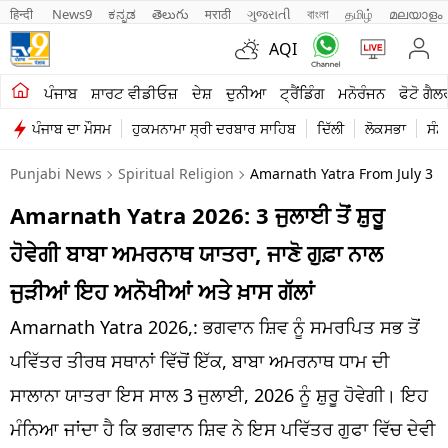
हिन्दी 
News9
ಕನ್ನಡ
తెలుగు
मराठी
ગુજરાતી
বাংলা
தமிழ்
മലയാളം
AQI
ਖੇਤੀਬਾੜੀ
ਪੰਜਾਬ
ਸ਼ਾਰਟ ਵੀਡੀਓਜ਼
ਦੇਸ਼
ਦੁਨੀਆ
ਟ੍ਰੈਂਡਿੰਗ
ਮਨੋਰੰਜਨ
ਫੋਟੋ ਗੈਲ
ਪੰਜਾਬ ਦਾ ਮੌਸਮ
ਹੁਕਮਨਾਮਾ ਸ੍ਰੀ ਦਰਬਾਰ ਸਾਹਿਬ
ਦਿੱਲੀ
ਲੋਕਸਭਾ
ਸੰਸ
ਸ਼ਾਰਟ ਵੀਡੀਓਜ਼
Punjabi News
Spiritual Religion
Amarnath Yatra From July 3 
ਕਾਰੋਬਾਰ
Amarnath Yatra 2026: 3 ਜੁਲਾਈ ਤੋਂ ਸ਼ੁਰੂ
ਕਰਿਅਰ
ਹੋਵੇਗੀ ਬਾਬਾ ਅਮਰਨਾਥ ਯਾਤਰਾ, ਜਾਣੋ ਗੁਫ਼ਾ ਨਾਲ
ਮਨੋਰੰਜਨ
ਜੁੜੀਆਂ ਇਹ ਅਨੋਖੀਆਂ ਅਤੇ ਖ਼ਾਸ ਗੱਲਾਂ
ਦੇਸ਼
Amarnath Yatra 2026,: ਭਗਵਾਨ ਸ਼ਿਵ ਨੂੰ ਸਮਰਪਿਤ ਸਭ ਤੋਂ
ਪਵਿੱਤਰ ਤੀਰਥ ਸਥਾਨਾਂ ਵਿੱਚੋਂ ਇੱਕ, ਬਾਬਾ ਅਮਰਨਾਥ ਧਾਮ ਦੀ
ਲਾਈਫ ਸਟਾਈਲ
ਸਾਲਾਨਾ ਯਾਤਰਾ ਇਸ ਸਾਲ 3 ਜੁਲਾਈ, 2026 ਨੂੰ ਸ਼ੁਰੂ ਹੋਵੇਗੀ। ਇਹ
ਪੰਜਾਬ
ਮੰਨਿਆ ਜਾਂਦਾ ਹੈ ਕਿ ਭਗਵਾਨ ਸ਼ਿਵ ਨੇ ਇਸ ਪਵਿੱਤਰ ਗੁਫਾ ਵਿੱਚ ਦੇਵੀ