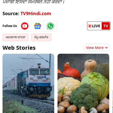
ਪੰਜਾਬੀ ਇਸਦਾ ਸਮਰਥਨ ਨਹੀਂ ਕਰਦਾ।
Source:
TV9Hindi.com
LIVE
TV
Follow Us
ਅਮਰਨਾਥ ਯਾਤਰਾ
ਜੰਮੂ-ਕਸ਼ਮੀਰ
Web Stories
View More