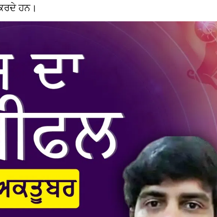
 ਕਰਦੇ ਹਨ।