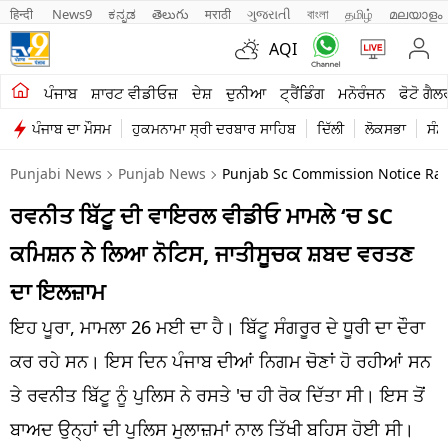
हिन्दी 
News9
ಕನ್ನಡ
తెలుగు
मराठी
ગુજરાતી
বাংলা
தமிழ்
മലയാളം
AQI
ਖੇਤੀਬਾੜੀ
ਪੰਜਾਬ
ਸ਼ਾਰਟ ਵੀਡੀਓਜ਼
ਦੇਸ਼
ਦੁਨੀਆ
ਟ੍ਰੈਂਡਿੰਗ
ਮਨੋਰੰਜਨ
ਫੋਟੋ ਗੈਲ
ਪੰਜਾਬ ਦਾ ਮੌਸਮ
ਹੁਕਮਨਾਮਾ ਸ੍ਰੀ ਦਰਬਾਰ ਸਾਹਿਬ
ਦਿੱਲੀ
ਲੋਕਸਭਾ
ਸੰਸ
ਸ਼ਾਰਟ ਵੀਡੀਓਜ਼
Punjabi News
Punjab News
Punjab Sc Commission Notice Ravn
ਕਾਰੋਬਾਰ
ਰਵਨੀਤ ਬਿੱਟੂ ਦੀ ਵਾਇਰਲ ਵੀਡੀਓ ਮਾਮਲੇ ‘ਚ SC
ਕਰਿਅਰ
ਕਮਿਸ਼ਨ ਨੇ ਲਿਆ ਨੋਟਿਸ, ਜਾਤੀਸੂਚਕ ਸ਼ਬਦ ਵਰਤਣ
ਮਨੋਰੰਜਨ
ਦਾ ਇਲਜ਼ਾਮ
ਦੇਸ਼
ਇਹ ਪੂਰਾ, ਮਾਮਲਾ 26 ਮਈ ਦਾ ਹੈ। ਬਿੱਟੂ ਸੰਗਰੂਰ ਦੇ ਧੂਰੀ ਦਾ ਦੌਰਾ
ਕਰ ਰਹੇ ਸਨ। ਇਸ ਦਿਨ ਪੰਜਾਬ ਦੀਆਂ ਨਿਗਮ ਚੋਣਾਂ ਹੋ ਰਹੀਆਂ ਸਨ
ਲਾਈਫ ਸਟਾਈਲ
ਤੇ ਰਵਨੀਤ ਬਿੱਟੂ ਨੂੰ ਪੁਲਿਸ ਨੇ ਰਸਤੇ 'ਚ ਹੀ ਰੋਕ ਦਿੱਤਾ ਸੀ। ਇਸ ਤੋਂ
ਪੰਜਾਬ
ਬਾਅਦ ਉਨ੍ਹਾਂ ਦੀ ਪੁਲਿਸ ਮੁਲਾਜ਼ਮਾਂ ਨਾਲ ਤਿੱਖੀ ਬਹਿਸ ਹੋਈ ਸੀ।