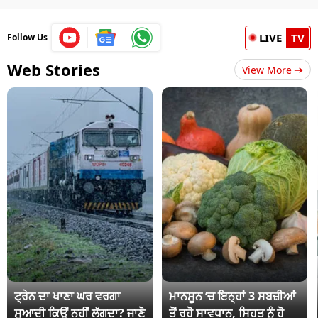
LIVE
TV
Follow Us
Web Stories
View More
ਟ੍ਰੇਨ ਦਾ ਖਾਣਾ ਘਰ ਵਰਗਾ
ਮਾਨਸੂਨ ‘ਚ ਇਨ੍ਹਾਂ 3 ਸਬਜ਼ੀਆਂ
ਸੁਆਦੀ ਕਿਉਂ ਨਹੀਂ ਲੱਗਦਾ? ਜਾਣੋ
ਤੋਂ ਰਹੋ ਸਾਵਧਾਨ, ਸਿਹਤ ਨੂੰ ਹੋ