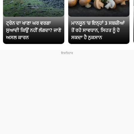
ਟ੍ਰੇਨ ਦਾ ਖਾਣਾ ਘਰ ਵਰਗਾ
ਮਾਨਸੂਨ ‘ਚ ਇਨ੍ਹਾਂ 3 ਸਬਜ਼ੀਆਂ
ਸੁਆਦੀ ਕਿਉਂ ਨਹੀਂ ਲੱਗਦਾ? ਜਾਣੋ
ਤੋਂ ਰਹੋ ਸਾਵਧਾਨ, ਸਿਹਤ ਨੂੰ ਹੋ
ਅਸਲ ਕਾਰਨ
ਸਕਦਾ ਹੈ ਨੁਕਸਾਨ