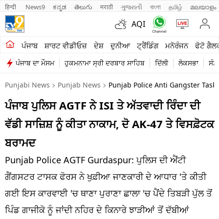
हिन्दी 
News9
ಕನ್ನಡ
తెలుగు
मराठी
ગુજરાતી
বাংলা
தமிழ்
മലയാളം
AQI
ਖੇਤੀਬਾੜੀ
ਪੰਜਾਬ
ਸ਼ਾਰਟ ਵੀਡੀਓਜ਼
ਦੇਸ਼
ਦੁਨੀਆ
ਟ੍ਰੈਂਡਿੰਗ
ਮਨੋਰੰਜਨ
ਫੋਟੋ ਗੈਲ
ਪੰਜਾਬ ਦਾ ਮੌਸਮ
ਹੁਕਮਨਾਮਾ ਸ੍ਰੀ ਦਰਬਾਰ ਸਾਹਿਬ
ਦਿੱਲੀ
ਲੋਕਸਭਾ
ਸੰਸ
ਸ਼ਾਰਟ ਵੀਡੀਓਜ਼
Punjabi News
Punjab News
Punjab Police Anti Gangster Task
ਕਾਰੋਬਾਰ
ਪੰਜਾਬ ਪੁਲਿਸ AGTF ਨੇ ISI ਤੇ ਅੱਤਵਾਦੀ ਰਿੰਦਾ ਦੀ
ਕਰਿਅਰ
ਵੱਡੀ ਸਾਜ਼ਿਸ਼ ਨੂੰ ਕੀਤਾ ਨਾਕਾਮ, ਦੋ AK-47 ਤੇ ਵਿਸਫ਼ੋਟਕ
ਮਨੋਰੰਜਨ
ਬਰਾਮਦ
ਦੇਸ਼
Punjab Police AGTF Gurdaspur: ਪੁਲਿਸ ਦੀ ਐਂਟੀ
ਗੈਂਗਸਟਰ ਟਾਸਕ ਫੋਰਸ ਨੇ ਖੁਫ਼ੀਆ ਜਾਣਕਾਰੀ ਦੇ ਆਧਾਰ 'ਤੇ ਕੀਤੀ
ਲਾਈਫ ਸਟਾਈਲ
ਗਈ ਇਸ ਕਾਰਵਾਈ 'ਚ ਥਾਣਾ ਪੁਰਾਣਾ ਛਾਲਾ 'ਚ ਪੈਂਦੇ ਤਿਬੜੀ ਪੁੱਲ ਤੋਂ
ਪੰਜਾਬ
ਪਿੰਡ ਗਾਜੀਕੋ ਨੂੰ ਜਾਂਦੀ ਨਹਿਰ ਦੇ ਕਿਨਾਰੇ ਝਾੜੀਆਂ ਤੋਂ ਦੱਬੀਆਂ