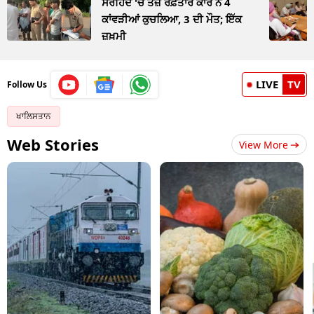
ਸਰਹਿੰਦ 'ਚ ਤੇਜ਼ ਰਫ਼ਤਾਰ ਕਾਰ ਨੇ 4
ਕਾਂਵੜੀਆਂ ਕੁਚਲਿਆ, 3 ਦੀ ਮੌਤ; ਇੱਕ
ਜ਼ਖ਼ਮੀ
LIVE
TV
Follow Us
ਖਾਲਿਸਤਾਨ
Web Stories
View More