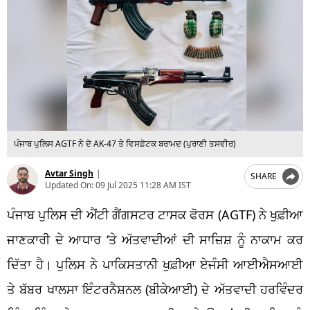
ਪੰਜਾਬ ਪੁਲਿਸ AGTF ਨੇ ਦੋ AK-47 ਤੇ ਵਿਸਫ਼ੋਟਕ ਬਰਾਮਦ (ਪੁਰਾਣੀ ਤਸਵੀਰ)
Avtar Singh
|
SHARE
Updated On:
09 Jul 2025 11:28 AM IST
ਪੰਜਾਬ ਪੁਲਿਸ ਦੀ ਐਂਟੀ ਗੈਂਗਸਟਰ ਟਾਸਕ ਫੋਰਸ (AGTF) ਨੇ ਖੁਫ਼ੀਆ
ਜਾਣਕਾਰੀ ਦੇ ਆਧਾਰ ‘ਤੇ ਅੱਤਵਾਦੀਆਂ ਦੀ ਸਾਜ਼ਿਸ਼ ਨੂੰ ਨਾਕਾਮ ਕਰ
ਦਿੱਤਾ ਹੈ। ਪੁਲਿਸ ਨੇ ਪਾਕਿਸਤਾਨੀ ਖੁਫ਼ੀਆ ਏਜੰਸੀ ਆਈਐਸਆਈ
ਤੇ ਬੱਬਰ ਖਾਲਸਾ ਇੰਟਰਨੈਸ਼ਨਲ (ਬੀਕੇਆਈ) ਦੇ ਅੱਤਵਾਦੀ ਹਰਵਿੰਦਰ