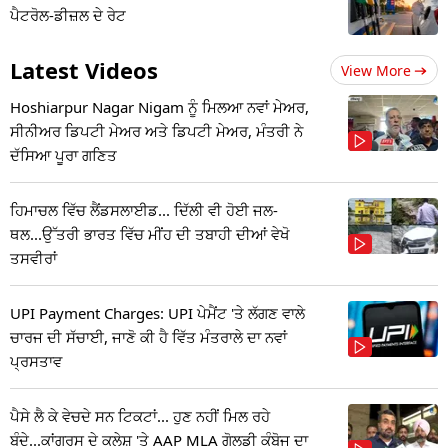
ਪੈਟਰੋਲ-ਡੀਜ਼ਲ ਦੇ ਰੇਟ
Latest Videos
View More
Hoshiarpur Nagar Nigam ਨੂੰ ਮਿਲਆ ਨਵਾਂ ਮੇਅਰ,
ਸੀਨੀਅਰ ਡਿਪਟੀ ਮੇਅਰ ਅਤੇ ਡਿਪਟੀ ਮੇਅਰ, ਮੰਤਰੀ ਨੇ
ਦੱਸਿਆ ਪੂਰਾ ਗਣਿਤ
ਹਿਮਾਚਲ ਵਿੱਚ ਲੈਂਡਸਲਾਈਡ... ਦਿੱਲੀ ਵੀ ਹੋਈ ਜਲ-
ਥਲ...ਉੱਤਰੀ ਭਾਰਤ ਵਿੱਚ ਮੀਂਹ ਦੀ ਤਬਾਹੀ ਦੀਆਂ ਵੇਖੋ
ਤਸਵੀਰਾਂ
UPI Payment Charges: UPI ਪੇਮੈਂਟ 'ਤੇ ਲੱਗਣ ਵਾਲੇ
ਚਾਰਜ ਦੀ ਸੱਚਾਈ, ਜਾਣੋ ਕੀ ਹੈ ਵਿੱਤ ਮੰਤਰਾਲੇ ਦਾ ਨਵਾਂ
ਪ੍ਰਸਤਾਵ
ਪੈਸੇ ਲੈ ਕੇ ਵੇਚਦੇ ਸਨ ਟਿਕਟਾਂ... ਹੁਣ ਨਹੀਂ ਮਿਲ ਰਹੇ
ਬੰਦੇ...ਕਾਂਗਰਸ ਦੇ ਕਲੇਸ਼ 'ਤੇ AAP MLA ਗੋਲਡੀ ਕੰਬੋਜ ਦਾ