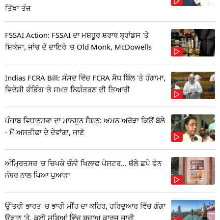
ਤਿੱਖਾ ਤੰਜ
FSSAI Action: FSSAI ਦਾ ਮਸ਼ਹੂਰ ਸ਼ਰਾਬ ਬ੍ਰਾਂਡਸ 'ਤੇ
ਸ਼ਿਕੰਜਾ, ਜਾਂਚ ਦੇ ਦਾਇਰੇ 'ਚ Old Monk, McDowells
Indias FCRA Bill: ਸੰਸਦ ਵਿੱਚ FCRA ਸੋਧ ਬਿੱਲ 'ਤੇ ਹੰਗਾਮਾ,
ਵਿਦੇਸ਼ੀ ਫੰਡਿੰਗ 'ਤੇ ਸਖ਼ਤ ਨਿਯੰਤਰਣ ਦੀ ਤਿਆਰੀ
ਪੰਜਾਬ ਵਿਧਾਨਸਭਾ ਦਾ ਮਾਨਸੂਨ ਸੈਸ਼ਨ: ਅਮਨ ਅਰੋੜਾ ਕਿਉਂ ਬੋਲੇ
- ਮੈਂ ਅਸਤੀਫਾ ਦੇ ਦੇਵਾਂਗਾ, ਜਾਣੋ
ਅੰਮ੍ਰਿਤਸਰ 'ਚ ਚਿਪਕੇ ਚੰਨੀ ਖਿਲਾਫ ਪੋਸਟਰ... ਥੱਲੇ ਛਪੇ ਫੋਨ
ਨੰਬਰ ਨਾਲ ਪਿਆ ਪੁਆੜਾ
ਉੱਤਰੀ ਭਾਰਤ 'ਚ ਭਾਰੀ ਮੀਂਹ ਦਾ ਕਹਿਰ, ਹਰਿਦੁਆਰ ਵਿੱਚ ਗੰਗਾ
ਉਫਾਨ 'ਤੇ, ਕਈ ਸੂਬਿਆਂ ਵਿੱਚ ਬਚਾਅ ਕਾਰਜ ਜਾਰੀ