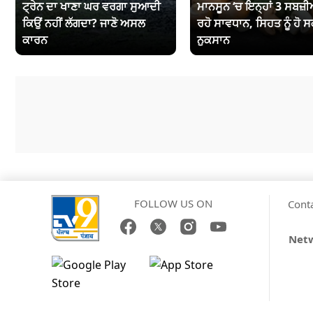
ਟ੍ਰੇਨ ਦਾ ਖਾਣਾ ਘਰ ਵਰਗਾ ਸੁਆਦੀ
ਮਾਨਸੂਨ ‘ਚ ਇਨ੍ਹਾਂ 3 ਸਬਜ਼ੀਆ
ਕਿਉਂ ਨਹੀਂ ਲੱਗਦਾ? ਜਾਣੋ ਅਸਲ
ਰਹੋ ਸਾਵਧਾਨ, ਸਿਹਤ ਨੂੰ ਹੋ ਸ
ਕਾਰਨ
ਨੁਕਸਾਨ
FOLLOW US ON
Cont
Netw