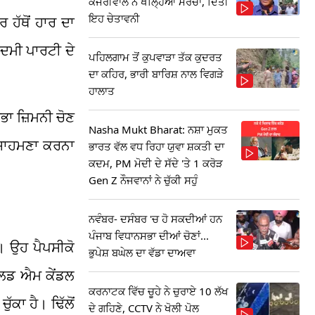
ਕੇਜਰੀਵਾਲ ਨੇ ਖੋਲ੍ਹਿਆ ਮੋਰਚਾ, ਦਿੱਤੀ
ਇਹ ਚੇਤਾਵਨੀ
ਹੱਥੋਂ ਹਾਰ ਦਾ
ਦਮੀ ਪਾਰਟੀ ਦੇ
ਪਹਿਲਗਾਮ ਤੋਂ ਕੁਪਵਾੜਾ ਤੱਕ ਕੁਦਰਤ
ਦਾ ਕਹਿਰ, ਭਾਰੀ ਬਾਰਿਸ਼ ਨਾਲ ਵਿਗੜੇ
ਹਾਲਾਤ
ਭਾ ਜ਼ਿਮਨੀ ਚੋਣ
Nasha Mukt Bharat: ਨਸ਼ਾ ਮੁਕਤ
ਾ ਸਾਹਮਣਾ ਕਰਨਾ
ਭਾਰਤ ਵੱਲ ਵਧ ਰਿਹਾ ਯੁਵਾ ਸ਼ਕਤੀ ਦਾ
ਕਦਮ, PM ਮੋਦੀ ਦੇ ਸੱਦੇ 'ਤੇ 1 ਕਰੋੜ
Gen Z ਨੌਜਵਾਨਾਂ ਨੇ ਚੁੱਕੀ ਸਹੁੰ
ਨਵੰਬਰ- ਦਸੰਬਰ 'ਚ ਹੋ ਸਕਦੀਆਂ ਹਨ
ਪੰਜਾਬ ਵਿਧਾਨਸਭਾ ਦੀਆਂ ਚੋਣਾਂ...
ੈ। ਉਹ ਪੈਪਸੀਕੋ
ਭੁਪੇਸ਼ ਬਘੇਲ ਦਾ ਵੱਡਾ ਦਾਅਵਾ
ਨਾਲਡ ਐਮ ਕੇਂਡਲ
ਕਰਨਾਟਕ ਵਿੱਚ ਚੂਹੇ ਨੇ ਚੁਰਾਏ 10 ਲੱਖ
ਾ ਹੈ। ਢਿੱਲੋਂ
ਦੇ ਗਹਿਣੇ, CCTV ਨੇ ਖੋਲੀ ਪੋਲ