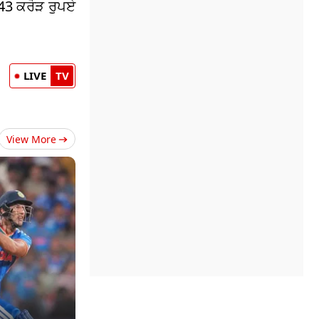
643 ਕਰੋੜ ਰੁਪਏ
LIVE
TV
View More