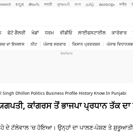
News9
ಕನ್ನಡ
తెలుగు
मराठी
ગુજરાતી
বাংলা
தமிழ்
മലയാളം
मनी9
ਲਾਈਫ ਸਟਾਈਲ
ਖੇਡਾਂ
ਨ
ਫੋਟੋ ਗੈਲਰੀ
ਖੇਡਾਂ
ਧਰਮ
ਵੀਡੀਓ
ਲਾਈਫਸਟਾਈਲ
ਕਾਰੋਬਾਰ
ਪੰਜਾਬ
ਟੈਕਨੋਲਜੀ
ੰਸਦ ਦਾ ਇਜਲਾਸ
ਨੀਟ
ਪੰਜਾਬ ਸਰਕਾਰ
ਕਿਸਾਨ ਪ੍ਰਦਰਸ਼ਨ
ਪੰਜਾਬ ਵਿਧਾਨਸਭਾ
ਧਰਮ
ਟ੍ਰੈਂਡਿੰਗ
Singh Dhillon Politics Business Profile History Know In Punjabi
ਯਗਪਤੀ, ਕਾਂਗਰਸ ਤੋਂ ਭਾਜਪਾ ਪ੍ਰਧਾਨ ਤੱਕ ਦਾ
੍ਹੇ ਦੇ ਟੱਲੇਵਾਲ 'ਚ ਹੋਇਆ। ਉਨ੍ਹਾਂ ਦਾ ਪਾਲਣ-ਪੋਸ਼ਣ ਤੇ ਸ਼ੁਰੂਆ