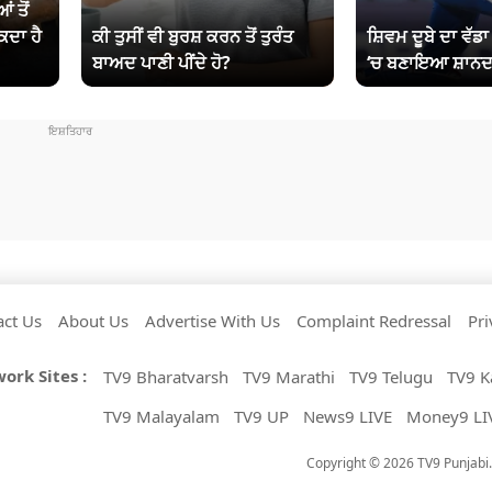
ਂ ਤੋਂ
ਕਦਾ ਹੈ
ਕੀ ਤੁਸੀਂ ਵੀ ਬੁਰਸ਼ ਕਰਨ ਤੋਂ ਤੁਰੰਤ
ਸ਼ਿਵਮ ਦੂਬੇ ਦਾ ਵੱਡ
ਬਾਅਦ ਪਾਣੀ ਪੀਂਦੇ ਹੋ?
‘ਚ ਬਣਾਇਆ ਸ਼ਾਨਦ
act Us
About Us
Advertise With Us
Complaint Redressal
Pri
ork Sites :
TV9 Bharatvarsh
TV9 Marathi
TV9 Telugu
TV9 K
TV9 Malayalam
TV9 UP
News9 LIVE
Money9 LI
Copyright © 2026 TV9 Punjabi. 