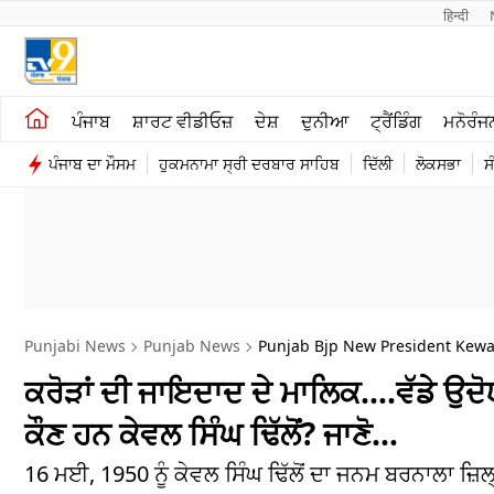
हिन्दी 
ਖੇਤੀਬਾੜੀ
ਕਰਿਅਰ
ਪੰਜਾਬ
ਸ਼ਾਰਟ ਵੀਡੀਓਜ਼
ਦੇਸ਼
ਦੁਨੀਆ
ਟ੍ਰੈਂਡਿੰਗ
ਮਨੋਰੰਜ
ਸ਼ਾਰਟ ਵੀਡੀਓਜ਼
ਮਨੋਰੰਜਨ
ਪੰਜਾਬ ਦਾ ਮੌਸਮ
ਹੁਕਮਨਾਮਾ ਸ੍ਰੀ ਦਰਬਾਰ ਸਾਹਿਬ
ਦਿੱਲੀ
ਲੋਕਸਭਾ
ਸ
ਕਾਰੋਬਾਰ
ਦੇਸ਼
Punjabi News
Punjab News
Punjab Bjp New President Kewal 
ਕਰੋੜਾਂ ਦੀ ਜਾਇਦਾਦ ਦੇ ਮਾਲਿਕ….ਵੱਡੇ ਉਦੋ
ਕੌਣ ਹਨ ਕੇਵਲ ਸਿੰਘ ਢਿੱਲੋਂ? ਜਾਣੋ…
16 ਮਈ, 1950 ਨੂੰ ਕੇਵਲ ਸਿੰਘ ਢਿੱਲੋਂ ਦਾ ਜਨਮ ਬਰਨਾਲਾ ਜ਼ਿਲ