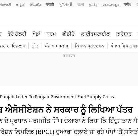
News9
ಕನ್ನಡ
తెలుగు
मराठी
ગુજરાતી
বাংলা
தமிழ்
മലയാളം
मनी9
ਲਾਈਫ ਸਟਾਈਲ
ਖੇਡਾਂ
ਨ
ਫੋਟੋ ਗੈਲਰੀ
ਖੇਡਾਂ
ਧਰਮ
ਵੀਡੀਓ
ਲਾਈਫਸਟਾਈਲ
ਕਾਰੋਬਾਰ
ਪੰਜਾਬ
ਟੈਕਨੋਲਜੀ
ੰਸਦ ਦਾ ਇਜਲਾਸ
ਨੀਟ
ਪੰਜਾਬ ਸਰਕਾਰ
ਕਿਸਾਨ ਪ੍ਰਦਰਸ਼ਨ
ਪੰਜਾਬ ਵਿਧਾਨਸਭਾ
ਧਰਮ
ਟ੍ਰੈਂਡਿੰਗ
 Punjab Letter To Punjab Government Fuel Supply Crisis
਼ ਐਸੋਸੀਏਸ਼ਨ ਨੇ ਸਰਕਾਰ ਨੂੰ ਲਿਖਿਆ ਪੱਤਰ
ਸ਼ਨ ਦੇ ਪ੍ਰਧਾਨ ਪਰਮਜੀਤ ਸਿੰਘ ਦੋਆਬਾ ਨੇ ਕਿਹਾ ਕਿ ਹਿੰਦੁਸਤਾਨ 
ੇਸ਼ਨ ਲਿਮਟਿਡ (BPCL) ਦੁਆਰਾ ਚਲਾਏ ਜਾ ਰਹੇ ਪੰਪਾਂ 'ਤੇ ਸਥਿਤੀ 