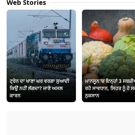
Web Stories
ਟ੍ਰੇਨ ਦਾ ਖਾਣਾ ਘਰ ਵਰਗਾ ਸੁਆਦੀ
ਮਾਨਸੂਨ ‘ਚ ਇਨ੍ਹਾਂ 3 ਸਬਜ਼ੀਆ
ਕਿਉਂ ਨਹੀਂ ਲੱਗਦਾ? ਜਾਣੋ ਅਸਲ
ਰਹੋ ਸਾਵਧਾਨ, ਸਿਹਤ ਨੂੰ ਹੋ ਸ
ਕਾਰਨ
ਨੁਕਸਾਨ