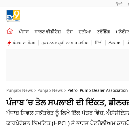
हिन्दी 
ਖੇਤੀਬਾੜੀ
ਕਰਿਅਰ
ਪੰਜਾਬ
ਸ਼ਾਰਟ ਵੀਡੀਓਜ਼
ਦੇਸ਼
ਦੁਨੀਆ
ਟ੍ਰੈਂਡਿੰਗ
ਮਨੋਰੰਜ
ਸ਼ਾਰਟ ਵੀਡੀਓਜ਼
ਮਨੋਰੰਜਨ
ਪੰਜਾਬ ਦਾ ਮੌਸਮ
ਹੁਕਮਨਾਮਾ ਸ੍ਰੀ ਦਰਬਾਰ ਸਾਹਿਬ
ਦਿੱਲੀ
ਲੋਕਸਭਾ
ਸ
ਕਾਰੋਬਾਰ
ਦੇਸ਼
Punjabi News
Punjab News
Petrol Pump Dealer Association
ਪੰਜਾਬ ‘ਚ ਤੇਲ ਸਪਲਾਈ ਦੀ ਦਿੱਕਤ, ਡੀਲਰਜ
ਪੰਜਾਬ ਸਿਵਲ ਸਕੱਤਰੇਤ ਨੂੰ ਲਿਖੇ ਇੱਕ ਪੱਤਰ ਵਿੱਚ, ਐਸੋਸੀਏ
ਕਾਰਪੋਰੇਸ਼ਨ ਲਿਮਟਿਡ (HPCL) ਤੇ ਭਾਰਤ ਪੈਟਰੋਲੀਅਮ ਕਾਰਪੋਰ