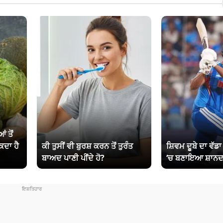
ਂ ਤੋਂ
ਕਦਾ ਹੈ
ਕੀ ਤੁਸੀਂ ਵੀ ਬੁਰਸ਼ ਕਰਨ ਤੋਂ ਤੁਰੰਤ
ਸ਼ਿਵਮ ਦੂਬੇ ਦਾ ਵੱਡ
ਬਾਅਦ ਪਾਣੀ ਪੀਂਦੇ ਹੋ?
‘ਚ ਬਣਾਇਆ ਸ਼ਾਨਦ