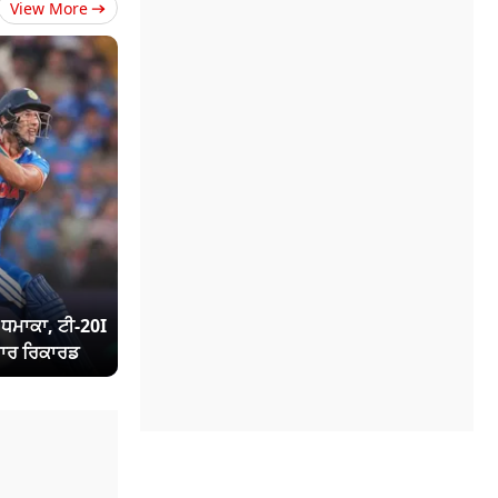
View More
ਾ ਧਮਾਕਾ, ਟੀ-20I
ਾਰ ਰਿਕਾਰਡ