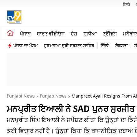
हिन्दी 
ਖੇਤੀਬਾੜੀ
ਕਰਿਅਰ
ਪੰਜਾਬ
ਸ਼ਾਰਟ ਵੀਡੀਓਜ਼
ਦੇਸ਼
ਦੁਨੀਆ
ਟ੍ਰੈਂਡਿੰਗ
ਮਨੋਰੰਜ
ਸ਼ਾਰਟ ਵੀਡੀਓਜ਼
ਮਨੋਰੰਜਨ
ਪੰਜਾਬ ਦਾ ਮੌਸਮ
ਹੁਕਮਨਾਮਾ ਸ੍ਰੀ ਦਰਬਾਰ ਸਾਹਿਬ
ਦਿੱਲੀ
ਲੋਕਸਭਾ
ਸ
ਕਾਰੋਬਾਰ
ਦੇਸ਼
Punjabi News
Punjab News
Manpreet Ayali Resigns From All
ਮਨਪ੍ਰੀਤ ਇਆਲੀ ਨੇ SAD ਪੁਨਰ ਸੁਰਜੀਤ ਦੇ 
ਮਨਪ੍ਰੀਤ ਸਿੰਘ ਇਆਲੀ ਨੇ ਸਪੱਸ਼ਟ ਕੀਤਾ ਕਿ ਉਨ੍ਹਾਂ ਦਾ ਕਿਸੇ
ਕੋਈ ਵਿਚਾਰ ਨਹੀਂ ਹੈ। ਉਨ੍ਹਾਂ ਕਿਹਾ ਕਿ ਰਾਜਨੀਤਿਕ ਦਬਾਅ