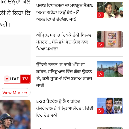
ਕਿ ਉਨ੍ਹਾਂ ਕੋਲ
ਪੰਜਾਬ ਵਿਧਾਨਸਭਾ ਦਾ ਮਾਨਸੂਨ ਸੈਸ਼ਨ:
ਲੀ ਨੇ ਕਿਹਾ ਕਿ
ਅਮਨ ਅਰੋੜਾ ਕਿਉਂ ਬੋਲੇ - ਮੈਂ
ਅਸਤੀਫਾ ਦੇ ਦੇਵਾਂਗਾ, ਜਾਣੋ
ਨਹੀਂ।
ਅੰਮ੍ਰਿਤਸਰ 'ਚ ਚਿਪਕੇ ਚੰਨੀ ਖਿਲਾਫ
ਪੋਸਟਰ... ਥੱਲੇ ਛਪੇ ਫੋਨ ਨੰਬਰ ਨਾਲ
ਪਿਆ ਪੁਆੜਾ
ਉੱਤਰੀ ਭਾਰਤ 'ਚ ਭਾਰੀ ਮੀਂਹ ਦਾ
ਕਹਿਰ, ਹਰਿਦੁਆਰ ਵਿੱਚ ਗੰਗਾ ਉਫਾਨ
'ਤੇ, ਕਈ ਸੂਬਿਆਂ ਵਿੱਚ ਬਚਾਅ ਕਾਰਜ
LIVE
TV
ਜਾਰੀ
View More
E-20 ਪੈਟਰੋਲ ਨੂੰ ਲੈ ਅਰਵਿੰਦ
ਕੇਜਰੀਵਾਲ ਨੇ ਖੋਲ੍ਹਿਆ ਮੋਰਚਾ, ਦਿੱਤੀ
ਇਹ ਚੇਤਾਵਨੀ