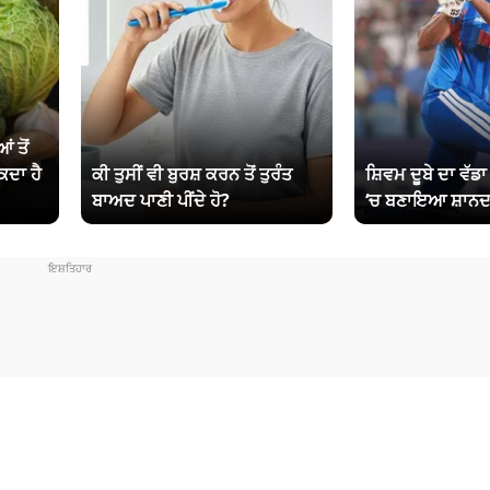
ਂ ਤੋਂ
ਕਦਾ ਹੈ
ਕੀ ਤੁਸੀਂ ਵੀ ਬੁਰਸ਼ ਕਰਨ ਤੋਂ ਤੁਰੰਤ
ਸ਼ਿਵਮ ਦੂਬੇ ਦਾ ਵੱਡ
ਬਾਅਦ ਪਾਣੀ ਪੀਂਦੇ ਹੋ?
‘ਚ ਬਣਾਇਆ ਸ਼ਾਨਦ