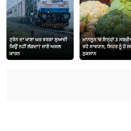
ਟ੍ਰੇਨ ਦਾ ਖਾਣਾ ਘਰ ਵਰਗਾ ਸੁਆਦੀ
ਮਾਨਸੂਨ ‘ਚ ਇਨ੍ਹਾਂ 3 ਸਬਜ਼ੀਆ
ਕਿਉਂ ਨਹੀਂ ਲੱਗਦਾ? ਜਾਣੋ ਅਸਲ
ਰਹੋ ਸਾਵਧਾਨ, ਸਿਹਤ ਨੂੰ ਹੋ ਸ
ਕਾਰਨ
ਨੁਕਸਾਨ