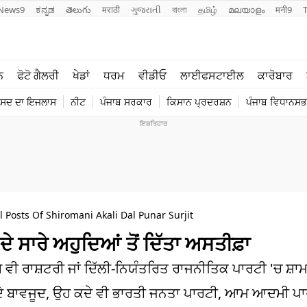
News9
ಕನ್ನಡ
తెలుగు
मराठी
ગુજરાતી
বাংলা
தமிழ்
മലയാളം
मनी9
ਲਾਈਫ ਸਟਾਈਲ
ਖੇਡਾਂ
ਨ
ਫੋਟੋ ਗੈਲਰੀ
ਖੇਡਾਂ
ਧਰਮ
ਵੀਡੀਓ
ਲਾਈਫਸਟਾਈਲ
ਕਾਰੋਬਾਰ
ਪੰਜਾਬ
ਟੈਕਨੋਲਜੀ
ੰਸਦ ਦਾ ਇਜਲਾਸ
ਨੀਟ
ਪੰਜਾਬ ਸਰਕਾਰ
ਕਿਸਾਨ ਪ੍ਰਦਰਸ਼ਨ
ਪੰਜਾਬ ਵਿਧਾਨਸਭਾ
ਧਰਮ
ਟ੍ਰੈਂਡਿੰਗ
 Posts Of Shiromani Akali Dal Punar Surjit
ਸਾਰੇ ਅਹੁਦਿਆਂ ਤੋਂ ਦਿੱਤਾ ਅਸਤੀਫ਼ਾ
 ਵੀ ਰਾਸ਼ਟਰੀ ਜਾਂ ਦਿੱਲੀ-ਨਿਯੰਤਰਿਤ ਰਾਜਨੀਤਿਕ ਪਾਰਟੀ 'ਚ ਸ਼ਾ
 ਦੇ ਬਾਵਜੂਦ, ਉਹ ਕਦੇ ਵੀ ਭਾਰਤੀ ਜਨਤਾ ਪਾਰਟੀ, ਆਮ ਆਦਮੀ ਪਾ