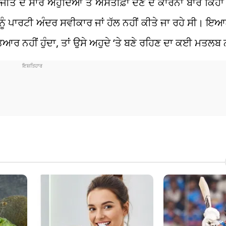
 ਦੇ ਸਾਰੇ ਅਹੁਦਿਆਂ ਤੋਂ ਅਸਤੀਫ਼ਾ ਦੇਣ ਦੇ ਕਾਰਨਾਂ ਬਾਰੇ ਕਿਹਾ 
 ਨੂੰ ਪਾਰਟੀ ਅੰਦਰ ਸਵੀਕਾਰ ਜਾਂ ਹੱਲ ਨਹੀਂ ਕੀਤੇ ਜਾ ਰਹੇ ਸੀ। ਇਆ
ਤਿਆਰ ਨਹੀਂ ਹੁੰਦਾ, ਤਾਂ ਉਸੇ ਅਹੁਦੇ ‘ਤੇ ਬਣੇ ਰਹਿਣ ਦਾ ਕਈ ਮਤਲਬ 