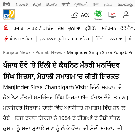
हिन्दी 
News9
ಕನ್ನಡ
తెలుగు
मराठी
ગુજરાતી
বাংলা
தமிழ்
മലയാളം
AQI
ਖੇਤੀਬਾੜੀ
ਪੰਜਾਬ
ਸ਼ਾਰਟ ਵੀਡੀਓਜ਼
ਦੇਸ਼
ਦੁਨੀਆ
ਟ੍ਰੈਂਡਿੰਗ
ਮਨੋਰੰਜਨ
ਫੋਟੋ ਗੈਲ
ਪੰਜਾਬ ਦਾ ਮੌਸਮ
ਹੁਕਮਨਾਮਾ ਸ੍ਰੀ ਦਰਬਾਰ ਸਾਹਿਬ
ਦਿੱਲੀ
ਲੋਕਸਭਾ
ਸੰਸ
ਸ਼ਾਰਟ ਵੀਡੀਓਜ਼
Punjabi News
Punjab News
Manjinder Singh Sirsa Punjab Vis
ਕਾਰੋਬਾਰ
ਪੰਜਾਬ ਦੌਰੇ ‘ਤੇ ਦਿੱਲੀ ਦੇ ਕੈਬਨਿਟ ਮੰਤਰੀ ਮਨਜਿੰਦਰ
ਕਰਿਅਰ
ਸਿੰਘ ਸਿਰਸਾ, ਮੋਹਾਲੀ ਸਮਾਗਮ ‘ਚ ਕੀਤੀ ਸ਼ਿਰਕਤ
ਮਨੋਰੰਜਨ
Manjinder Sirsa Chandigarh Visit: ਦਿੱਲੀ ਸਰਕਾਰ ਦੇ
ਦੇਸ਼
ਕੈਬਨਿਟ ਮੰਤਰੀ ਮਨਜਿੰਦਰ ਸਿੰਘ ਸਿਰਸਾ ਅੱਜ ਪੰਜਾਬ ਦੌਰੇ 'ਤੇ ਹਨ।
ਮਨਜਿੰਦਰ ਸਿਰਸਾ ਮੋਹਾਲੀ ਵਿੱਚ ਆਯੋਜਿਤ ਸਮਾਗਮ ਵਿੱਚ ਸ਼ਾਮਲ
ਲਾਈਫ ਸਟਾਈਲ
ਹੋਏ। ਇਸ ਦੌਰਾਨ ਸਿਰਸਾ ਨੇ 1984 ਦੇ ਦੰਗਿਆਂ ਦੇ ਦੋਸ਼ੀ ਸੱਜਣ
ਪੰਜਾਬ
ਕੁਮਾਰ ਨੂੰ ਸਜ਼ਾ ਸੁਣਾਏ ਜਾਣ ਨੂੰ ਲੈ ਕੇ ਕੇਂਦਰ ਦੀ ਮੋਦੀ ਸਰਕਾਰ ਦੀ