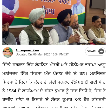
Amanpreet Kaur
|
SHARE
Updated On:
06 Mar 2025 16:34 PM IST
ਦਿੱਲੀ ਸਰਕਾਰ ਵਿੱਚ ਕੈਬਨਿਟ ਮੰਤਰੀ ਅਤੇ ਸੀਨੀਅਰ ਭਾਜਪਾ ਆਗੂ
ਮਨਜਿੰਦਰ ਸਿੰਘ ਸਿਰਸਾ ਅੱਜ ਪੰਜਾਬ ਦੌਰੇ ‘ਤੇ ਹਨ। ਮਨਜਿੰਦਰ
ਸਿਰਸਾ ਨੇ ਕਿਹਾ ਕਿ ਕੇਂਦਰ ਦੀ ਮੋਦੀ ਸਰਕਾਰ ਵੱਲੋਂ ਬਣਾਈ ਗਈ ਸੀਟ
ਨੇ 1984 ਦੇ ਕਤਲੇਆਮ ਦੇ ਸੱਜਣ ਕੁਮਾਰ ਨੂੰ ਸਜ਼ਾ ਦਿੱਤੀ ਹੈ, ਜਿਸ ਨੇ
ਰਾਜੀਵ ਗਾਂਧੀ ਦੇ ਇਸ਼ਾਰੇ ‘ਤੇ ਸੱਜਣ ਕੁਮਾਰ ਅਤੇ ਹੋਰ ਕਾਂਗਰਸੀ
ਆਗੂਆਂ ਦੁਆਰਾ ਕਤਲੇਆਮ ਕਰਵਾਇਆ ਸੀ। ਜਿਸ ਤੋਂ ਬਾਅਦ