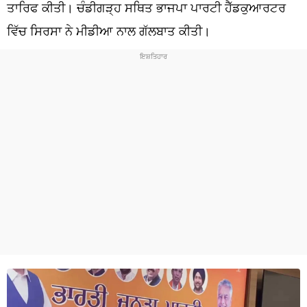
ਧਰਮ
ਤਾਰਿਫ ਕੀਤੀ। ਚੰਡੀਗੜ੍ਹ ਸਥਿਤ ਭਾਜਪਾ ਪਾਰਟੀ ਹੈੱਡਕੁਆਰਟਰ
ਵਿੱਚ ਸਿਰਸਾ ਨੇ ਮੀਡੀਆ ਨਾਲ ਗੱਲਬਾਤ ਕੀਤੀ।
ਖੇਡਾਂ
ਟੈਕਨੋਲਜੀ
ਟ੍ਰੈਂਡਿੰਗ
ਮੌਸਮ
ਦੁਨੀਆ
ਚੋਣਾਂ 2026