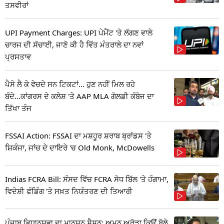
ਤਸਵੀਰਾਂ
UPI Payment Charges: UPI ਪੇਮੈਂਟ 'ਤੇ ਲੱਗਣ ਵਾਲੇ
ਚਾਰਜ ਦੀ ਸੱਚਾਈ, ਜਾਣੋ ਕੀ ਹੈ ਵਿੱਤ ਮੰਤਰਾਲੇ ਦਾ ਨਵਾਂ
ਪ੍ਰਸਤਾਵ
ਪੈਸੇ ਲੈ ਕੇ ਵੇਚਦੇ ਸਨ ਟਿਕਟਾਂ... ਹੁਣ ਨਹੀਂ ਮਿਲ ਰਹੇ
ਬੰਦੇ...ਕਾਂਗਰਸ ਦੇ ਕਲੇਸ਼ 'ਤੇ AAP MLA ਗੋਲਡੀ ਕੰਬੋਜ ਦਾ
ਤਿੱਖਾ ਤੰਜ
FSSAI Action: FSSAI ਦਾ ਮਸ਼ਹੂਰ ਸ਼ਰਾਬ ਬ੍ਰਾਂਡਸ 'ਤੇ
ਸ਼ਿਕੰਜਾ, ਜਾਂਚ ਦੇ ਦਾਇਰੇ 'ਚ Old Monk, McDowells
Indias FCRA Bill: ਸੰਸਦ ਵਿੱਚ FCRA ਸੋਧ ਬਿੱਲ 'ਤੇ ਹੰਗਾਮਾ,
ਵਿਦੇਸ਼ੀ ਫੰਡਿੰਗ 'ਤੇ ਸਖ਼ਤ ਨਿਯੰਤਰਣ ਦੀ ਤਿਆਰੀ
ਪੰਜਾਬ ਵਿਧਾਨਸਭਾ ਦਾ ਮਾਨਸੂਨ ਸੈਸ਼ਨ: ਅਮਨ ਅਰੋੜਾ ਕਿਉਂ ਬੋਲੇ