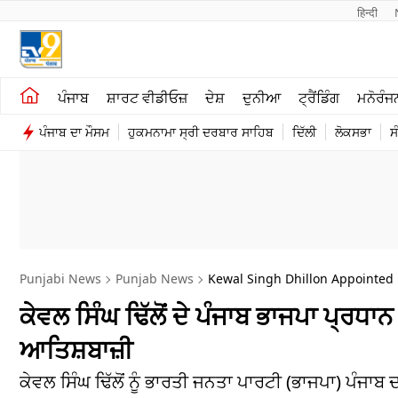
हिन्दी 
ਖੇਤੀਬਾੜੀ
ਕਰਿਅਰ
ਪੰਜਾਬ
ਸ਼ਾਰਟ ਵੀਡੀਓਜ਼
ਦੇਸ਼
ਦੁਨੀਆ
ਟ੍ਰੈਂਡਿੰਗ
ਮਨੋਰੰਜ
ਸ਼ਾਰਟ ਵੀਡੀਓਜ਼
ਮਨੋਰੰਜਨ
ਪੰਜਾਬ ਦਾ ਮੌਸਮ
ਹੁਕਮਨਾਮਾ ਸ੍ਰੀ ਦਰਬਾਰ ਸਾਹਿਬ
ਦਿੱਲੀ
ਲੋਕਸਭਾ
ਸ
ਕਾਰੋਬਾਰ
ਦੇਸ਼
Punjabi News
Punjab News
Kewal Singh Dhillon Appointed 
ਕੇਵਲ ਸਿੰਘ ਢਿੱਲੋਂ ਦੇ ਪੰਜਾਬ ਭਾਜਪਾ ਪ੍ਰਧ
ਆਤਿਸ਼ਬਾਜ਼ੀ
ਕੇਵਲ ਸਿੰਘ ਢਿੱਲੋਂ ਨੂੰ ਭਾਰਤੀ ਜਨਤਾ ਪਾਰਟੀ (ਭਾਜਪਾ) ਪੰਜਾਬ ਦ