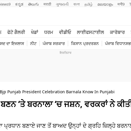
News9
ಕನ್ನಡ
తెలుగు
मराठी
ગુજરાતી
বাংলা
தமிழ்
മലയാളം
मनी9
ਲਾਈਫ ਸਟਾਈਲ
ਖੇਡਾਂ
ਨ
ਫੋਟੋ ਗੈਲਰੀ
ਖੇਡਾਂ
ਧਰਮ
ਵੀਡੀਓ
ਲਾਈਫਸਟਾਈਲ
ਕਾਰੋਬਾਰ
ਪੰਜਾਬ
ਟੈਕਨੋਲਜੀ
ੰਸਦ ਦਾ ਇਜਲਾਸ
ਨੀਟ
ਪੰਜਾਬ ਸਰਕਾਰ
ਕਿਸਾਨ ਪ੍ਰਦਰਸ਼ਨ
ਪੰਜਾਬ ਵਿਧਾਨਸਭਾ
ਧਰਮ
ਟ੍ਰੈਂਡਿੰਗ
Bjp Punjab President Celebration Barnala Know In Punjabi
ਾਨ ਬਣਨ ‘ਤੇ ਬਰਨਾਲਾ ‘ਚ ਜਸ਼ਨ, ਵਰਕਰਾਂ ਨੇ ਕੀਤ
ਾ ਪ੍ਰਧਾਨ ਬਣਾਏ ਜਾਣ ਤੋਂ ਬਾਅਦ ਉਨ੍ਹਾਂ ਦੇ ਗ੍ਰਹਿ ਜ਼ਿਲ੍ਹੇ ਬਰਨਾਲ