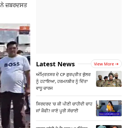
 ਨੇ ਜ਼ਬਰਦਸਤ
Latest News
View More
ਅੰਮ੍ਰਿਤਸਰ ਦੇ CP ਗੁਰਪ੍ਰੀਤ ਭੁੱਲਰ
ਨੂੰ ਹਟਾਇਆ, ਹਰਮਨਬੀਰ ਨੂੰ ਦਿੱਤਾ
ਵਾਧੂ ਚਾਰਜ
ਸਿਰਦਰਦ 'ਚ ਕੀ ਪੀਣੀ ਚਾਹੀਦੀ ਚਾਹ
ਜਾਂ ਕੌਫੀ? ਜਾਣੋ ਪੂਰੀ ਸੱਚਾਈ