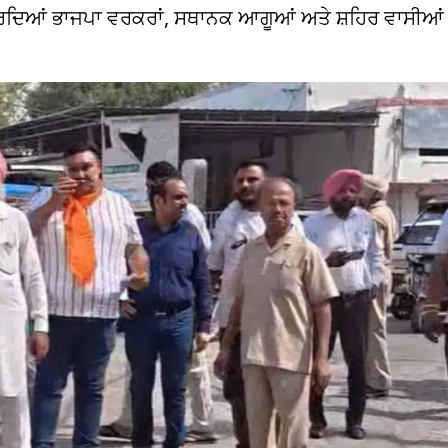
ਕਰਦਿਆਂ ਭਾਜਪਾ ਵਰਕਰਾਂ, ਸਥਾਨਕ ਆਗੂਆਂ ਅਤੇ ਸ਼ਹਿਰ ਵਾਸੀਆਂ