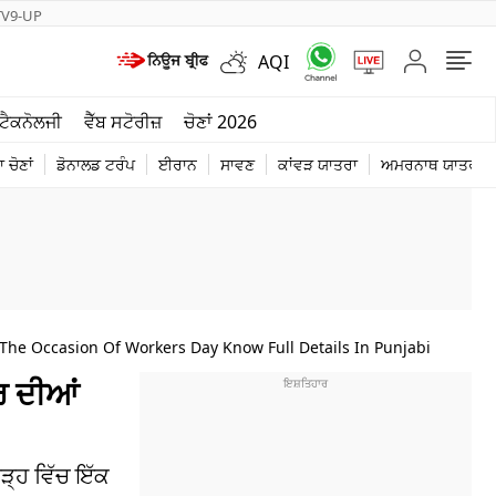
TV9-UP
AQI
ਮੌਸਮ
ਟੈਕਨੋਲਜੀ
ਵੈੱਬ ਸਟੋਰੀਜ਼
ਚੋਣਾਂ 2026
ਦੁਨੀਆ
 ਚੋਣਾਂ
ਡੋਨਾਲਡ ਟਰੰਪ
ਈਰਾਨ
ਸਾਵਣ
ਕਾਂਵੜ ਯਾਤਰਾ
ਅਮਰਨਾਥ ਯਾਤਰਾ
ਚੋਣਾਂ 2026
he Occasion Of Workers Day Know Full Details In Punjabi
ਰ ਦੀਆਂ
ੜ੍ਹ ਵਿੱਚ ਇੱਕ