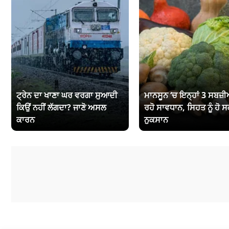
ਟ੍ਰੇਨ ਦਾ ਖਾਣਾ ਘਰ ਵਰਗਾ ਸੁਆਦੀ
ਮਾਨਸੂਨ ‘ਚ ਇਨ੍ਹਾਂ 3 ਸਬਜ਼ੀਆ
ਕਿਉਂ ਨਹੀਂ ਲੱਗਦਾ? ਜਾਣੋ ਅਸਲ
ਰਹੋ ਸਾਵਧਾਨ, ਸਿਹਤ ਨੂੰ ਹੋ ਸ
ਕਾਰਨ
ਨੁਕਸਾਨ