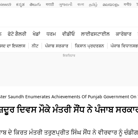
News9
ಕನ್ನಡ
తెలుగు
मराठी
ગુજરાતી
বাংলা
தமிழ்
മലയാളം
मनी9
ਲਾਈਫ ਸਟਾਈਲ
ਖੇਡਾਂ
ਨ
ਫੋਟੋ ਗੈਲਰੀ
ਖੇਡਾਂ
ਧਰਮ
ਵੀਡੀਓ
ਲਾਈਫਸਟਾਈਲ
ਕਾਰੋਬਾਰ
ਪੰਜਾਬ
ਟੈਕਨੋਲਜੀ
ੰਸਦ ਦਾ ਇਜਲਾਸ
ਨੀਟ
ਪੰਜਾਬ ਸਰਕਾਰ
ਕਿਸਾਨ ਪ੍ਰਦਰਸ਼ਨ
ਪੰਜਾਬ ਵਿਧਾਨਸਭਾ
ਧਰਮ
ਟ੍ਰੈਂਡਿੰਗ
ister Saundh Enumerates Achievements Of Punjab Government On T
ਰ ਦਿਵਸ ਮੌਕੇ ਮੰਤਰੀ ਸੌਂਧ ਨੇ ਪੰਜਾਬ ਸਰਕਾ
 ਦੇ ਕਿਰਤ ਮੰਤਰੀ ਤਰੁਣਪ੍ਰੀਤ ਸਿੰਘ ਸੌਂਧ ਨੇ ਵੀਰਵਾਰ ਨੂੰ ਚੰਡੀਗ