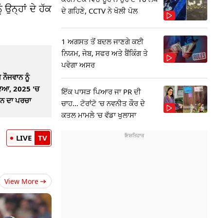
 ਉਨ੍ਹਾਂ ਦੇ ਹੱਕ
ਦੇ ਗਹਿਣੇ, CCTV ਨੇ ਖੋਲੀ ਪੋਲ
1 ਅਗਸਤ ਤੋਂ ਬਦਲ ਜਾਣਗੇ ਕਈ
ਨਿਯਮ, ਜੇਬ, ਸਫਰ ਅਤੇ ਬੈਂਕਿੰਗ ਤੇ
ਪਵੇਗਾ ਅਸਰ
 ਨੌਜਵਾਨ ਨੂੰ
ੱਦਿਆ, 2025 'ਚ
ਇੱਕ ਪਾਸੜ ਪਿਆਰ ਜਾ PR ਦੀ
ਇਨ ਦਾ ਪਰਚਾ
ਚਾਹ... ਟੋਰਾਂਟੋ 'ਚ ਨਵਨੀਤ ਕੌਰ ਦੇ
ਕਤਲ ਮਾਮਲੇ 'ਚ ਵੱਡਾ ਖੁਲਾਸਾ
LIVE
TV
View More