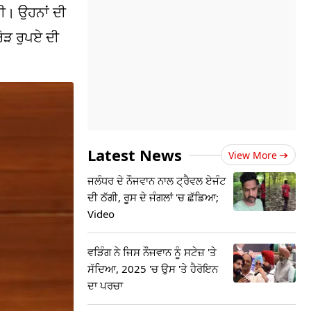
ਤੀ। ਉਹਨਾਂ ਦੀ
ੋੜ ਰੁਪਏ ਦੀ
Latest News
View More
ਜਲੰਧਰ ਦੇ ਨੌਜਵਾਨ ਨਾਲ ਟ੍ਰੈਵਲ ਏਜੰਟ
ਦੀ ਠੱਗੀ, ਰੂਸ ਦੇ ਜੰਗਲਾਂ 'ਚ ਛੱਡਿਆ;
Video
ਵੜਿੰਗ ਨੇ ਜਿਸ ਨੌਜਵਾਨ ਨੂੰ ਸਟੇਜ਼ 'ਤੇ
ਸੱਦਿਆ, 2025 'ਚ ਉਸ 'ਤੇ ਹੈਰੋਇਨ
ਦਾ ਪਰਚਾ