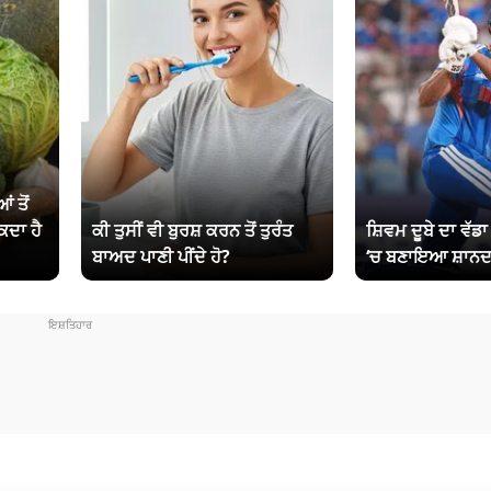
ਂ ਤੋਂ
ਕਦਾ ਹੈ
ਕੀ ਤੁਸੀਂ ਵੀ ਬੁਰਸ਼ ਕਰਨ ਤੋਂ ਤੁਰੰਤ
ਸ਼ਿਵਮ ਦੂਬੇ ਦਾ ਵੱਡ
ਬਾਅਦ ਪਾਣੀ ਪੀਂਦੇ ਹੋ?
‘ਚ ਬਣਾਇਆ ਸ਼ਾਨਦ