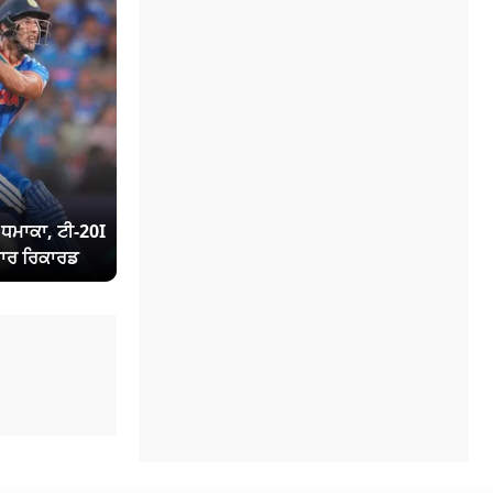
ਾ ਧਮਾਕਾ, ਟੀ-20I
ਾਰ ਰਿਕਾਰਡ