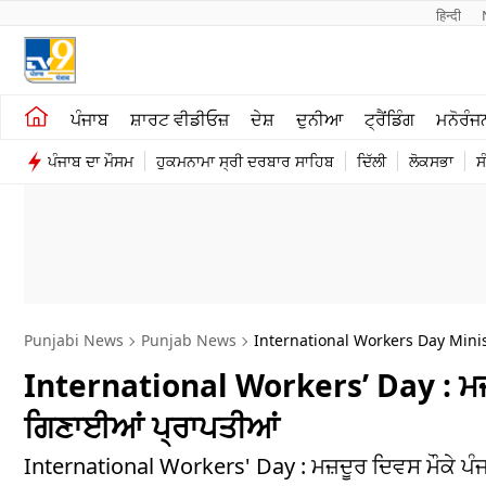
हिन्दी 
ਖੇਤੀਬਾੜੀ
ਕਰਿਅਰ
ਪੰਜਾਬ
ਸ਼ਾਰਟ ਵੀਡੀਓਜ਼
ਦੇਸ਼
ਦੁਨੀਆ
ਟ੍ਰੈਂਡਿੰਗ
ਮਨੋਰੰਜ
ਸ਼ਾਰਟ ਵੀਡੀਓਜ਼
ਮਨੋਰੰਜਨ
ਪੰਜਾਬ ਦਾ ਮੌਸਮ
ਹੁਕਮਨਾਮਾ ਸ੍ਰੀ ਦਰਬਾਰ ਸਾਹਿਬ
ਦਿੱਲੀ
ਲੋਕਸਭਾ
ਸ
ਕਾਰੋਬਾਰ
ਦੇਸ਼
Punjabi News
Punjab News
International Workers Day Min
International Workers’ Day : ਮਜ਼ਦੂ
ਗਿਣਾਈਆਂ ਪ੍ਰਾਪਤੀਆਂ
International Workers' Day : ਮਜ਼ਦੂਰ ਦਿਵਸ ਮੌਕੇ ਪੰਜਾਬ