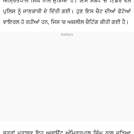
ਅੰਮ੍ਰਿਤਪਾਲ ਸਿੰਘ ਨਾਲ ਜੁੜਿਆ ਹੈ। ਇਸ ਸਬੰਧ ‘ਚ ਟਿੰਡਰ ਵੱਲੋਂ
ਪੁਲਿਸ ਨੂੰ ਜਾਣਕਾਰੀ ਦੇ ਦਿੱਤੀ ਗਈ। ਹੁਣ ਇਸ ਚੈਟ ਦੀਆਂ ਫੋਟੋਆਂ
ਵਾਇਰਲ ਹੋ ਰਹੀਆਂ ਹਨ, ਜਿਸ ‘ਚ ਅਸ਼ਲੀਲ ਚੈਟਿੰਗ ਕੀਤੀ ਗਈ ਹੈ।
ਸੂਤਰਾਂ ਮੁਤਾਬਕ ਇਹ ਅਕਾਊਂਟ ਅੰਮ੍ਰਿਤਪਾਲ ਸਿੰਘ ਨਾਲ ਜੁੜਿਆ