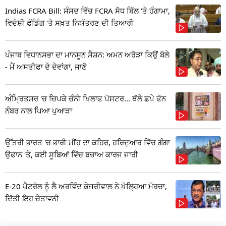
Indias FCRA Bill: ਸੰਸਦ ਵਿੱਚ FCRA ਸੋਧ ਬਿੱਲ 'ਤੇ ਹੰਗਾਮਾ,
ਵਿਦੇਸ਼ੀ ਫੰਡਿੰਗ 'ਤੇ ਸਖ਼ਤ ਨਿਯੰਤਰਣ ਦੀ ਤਿਆਰੀ
ਪੰਜਾਬ ਵਿਧਾਨਸਭਾ ਦਾ ਮਾਨਸੂਨ ਸੈਸ਼ਨ: ਅਮਨ ਅਰੋੜਾ ਕਿਉਂ ਬੋਲੇ
- ਮੈਂ ਅਸਤੀਫਾ ਦੇ ਦੇਵਾਂਗਾ, ਜਾਣੋ
ਅੰਮ੍ਰਿਤਸਰ 'ਚ ਚਿਪਕੇ ਚੰਨੀ ਖਿਲਾਫ ਪੋਸਟਰ... ਥੱਲੇ ਛਪੇ ਫੋਨ
ਨੰਬਰ ਨਾਲ ਪਿਆ ਪੁਆੜਾ
ਉੱਤਰੀ ਭਾਰਤ 'ਚ ਭਾਰੀ ਮੀਂਹ ਦਾ ਕਹਿਰ, ਹਰਿਦੁਆਰ ਵਿੱਚ ਗੰਗਾ
ਉਫਾਨ 'ਤੇ, ਕਈ ਸੂਬਿਆਂ ਵਿੱਚ ਬਚਾਅ ਕਾਰਜ ਜਾਰੀ
E-20 ਪੈਟਰੋਲ ਨੂੰ ਲੈ ਅਰਵਿੰਦ ਕੇਜਰੀਵਾਲ ਨੇ ਖੋਲ੍ਹਿਆ ਮੋਰਚਾ,
ਦਿੱਤੀ ਇਹ ਚੇਤਾਵਨੀ