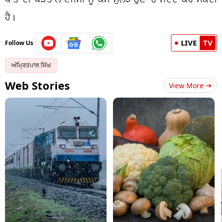
ਹੈ।
LIVE
TV
Follow Us
ਅੰਮ੍ਰਿਤਪਾਲ ਸਿੰਘ
Web Stories
View More