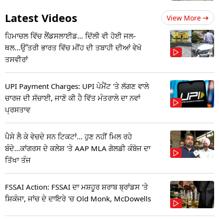
Latest Videos
View More
ਹਿਮਾਚਲ ਵਿੱਚ ਲੈਂਡਸਲਾਈਡ... ਦਿੱਲੀ ਵੀ ਹੋਈ ਜਲ-
ਥਲ...ਉੱਤਰੀ ਭਾਰਤ ਵਿੱਚ ਮੀਂਹ ਦੀ ਤਬਾਹੀ ਦੀਆਂ ਵੇਖੋ
ਤਸਵੀਰਾਂ
UPI Payment Charges: UPI ਪੇਮੈਂਟ 'ਤੇ ਲੱਗਣ ਵਾਲੇ
ਚਾਰਜ ਦੀ ਸੱਚਾਈ, ਜਾਣੋ ਕੀ ਹੈ ਵਿੱਤ ਮੰਤਰਾਲੇ ਦਾ ਨਵਾਂ
ਪ੍ਰਸਤਾਵ
ਪੈਸੇ ਲੈ ਕੇ ਵੇਚਦੇ ਸਨ ਟਿਕਟਾਂ... ਹੁਣ ਨਹੀਂ ਮਿਲ ਰਹੇ
ਬੰਦੇ...ਕਾਂਗਰਸ ਦੇ ਕਲੇਸ਼ 'ਤੇ AAP MLA ਗੋਲਡੀ ਕੰਬੋਜ ਦਾ
ਤਿੱਖਾ ਤੰਜ
FSSAI Action: FSSAI ਦਾ ਮਸ਼ਹੂਰ ਸ਼ਰਾਬ ਬ੍ਰਾਂਡਸ 'ਤੇ
ਸ਼ਿਕੰਜਾ, ਜਾਂਚ ਦੇ ਦਾਇਰੇ 'ਚ Old Monk, McDowells