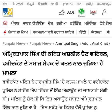
हिन्दी 
News9
ಕನ್ನಡ
తెలుగు
मराठी
ગુજરાતી
বাংলা
தமிழ்
മലയാളം
AQI
ਖੇਤੀਬਾੜੀ
ਪੰਜਾਬ
ਸ਼ਾਰਟ ਵੀਡੀਓਜ਼
ਦੇਸ਼
ਦੁਨੀਆ
ਟ੍ਰੈਂਡਿੰਗ
ਮਨੋਰੰਜਨ
ਫੋਟੋ ਗੈਲ
ਪੰਜਾਬ ਦਾ ਮੌਸਮ
ਹੁਕਮਨਾਮਾ ਸ੍ਰੀ ਦਰਬਾਰ ਸਾਹਿਬ
ਦਿੱਲੀ
ਲੋਕਸਭਾ
ਸੰਸ
ਸ਼ਾਰਟ ਵੀਡੀਓਜ਼
Punjabi News
Punjab News
Amritpal Singh Adult Viral Chat 
ਕਾਰੋਬਾਰ
ਅੰਮ੍ਰਿਤਪਾਲ ਸਿੰਘ ਦੀ ਕਥਿਤ ਅਸ਼ਲੀਲ ਚੈਟ ਵਾਇਰਲ,
ਕਰਿਅਰ
ਫਰੀਦਕੋਟ ਦੇ ਸਮਾਜ ਸੇਵਕ ਦੇ ਕਤਲ ਨਾਲ ਜੁੜਿਆ ਹੈ
ਮਨੋਰੰਜਨ
ਮਾਮਲਾ
ਦੇਸ਼
ਫਰੀਦਕੋਟ ਪੁਲਿਸ ਨੇ ਗੁਰਪ੍ਰੀਤ ਸਿੰਘ ਦੇ ਕਤਲ ਮਾਮਲੇ 'ਚ ਫਰੀਦਕੋਟ
ਪੁਲਿਸ ਨੇ ਡੇਟਿੰਗ ਐਪ ਟਿੰਡਰ ਤੋਂ ਇੱਕ ਅਕਾਊਂਟ ਦੀ ਜਾਣਕਾਰੀ ਮੰਗੀ
ਲਾਈਫ ਸਟਾਈਲ
ਸੀ। ਪੁਲਿਸ ਨੂੰ ਸ਼ੱਕ ਸੀ ਕਿ ਇਹ ਅਕਾਊਂਟ ਸਾਂਸਦ ਅੰਮ੍ਰਿਤਪਾਲ
ਪੰਜਾਬ
ਸਿੰਘ ਨਾਲ ਜੁੜਿਆ ਹੈ। ਇਸ ਸਬੰਧ 'ਚ ਟਿੰਡਰ ਵੱਲੋਂ ਪੁਲਿਸ ਨੂੰ