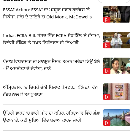
FSSAI Action: FSSAI ਦਾ ਮਸ਼ਹੂਰ ਸ਼ਰਾਬ ਬ੍ਰਾਂਡਸ 'ਤੇ
ਸ਼ਿਕੰਜਾ, ਜਾਂਚ ਦੇ ਦਾਇਰੇ 'ਚ Old Monk, McDowells
Indias FCRA Bill: ਸੰਸਦ ਵਿੱਚ FCRA ਸੋਧ ਬਿੱਲ 'ਤੇ ਹੰਗਾਮਾ,
ਵਿਦੇਸ਼ੀ ਫੰਡਿੰਗ 'ਤੇ ਸਖ਼ਤ ਨਿਯੰਤਰਣ ਦੀ ਤਿਆਰੀ
ਪੰਜਾਬ ਵਿਧਾਨਸਭਾ ਦਾ ਮਾਨਸੂਨ ਸੈਸ਼ਨ: ਅਮਨ ਅਰੋੜਾ ਕਿਉਂ ਬੋਲੇ
- ਮੈਂ ਅਸਤੀਫਾ ਦੇ ਦੇਵਾਂਗਾ, ਜਾਣੋ
ਅੰਮ੍ਰਿਤਸਰ 'ਚ ਚਿਪਕੇ ਚੰਨੀ ਖਿਲਾਫ ਪੋਸਟਰ... ਥੱਲੇ ਛਪੇ ਫੋਨ
ਨੰਬਰ ਨਾਲ ਪਿਆ ਪੁਆੜਾ
ਉੱਤਰੀ ਭਾਰਤ 'ਚ ਭਾਰੀ ਮੀਂਹ ਦਾ ਕਹਿਰ, ਹਰਿਦੁਆਰ ਵਿੱਚ ਗੰਗਾ
ਉਫਾਨ 'ਤੇ, ਕਈ ਸੂਬਿਆਂ ਵਿੱਚ ਬਚਾਅ ਕਾਰਜ ਜਾਰੀ