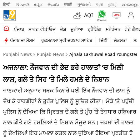
हिन्दी 
News9
ಕನ್ನಡ
తెలుగు
मराठी
ગુજરાતી
বাংলা
தமிழ்
മലയാളം
AQI
ਖੇਤੀਬਾੜੀ
ਪੰਜਾਬ
ਸ਼ਾਰਟ ਵੀਡੀਓਜ਼
ਦੇਸ਼
ਦੁਨੀਆ
ਟ੍ਰੈਂਡਿੰਗ
ਮਨੋਰੰਜਨ
ਫੋਟੋ ਗੈਲ
ਪੰਜਾਬ ਦਾ ਮੌਸਮ
ਹੁਕਮਨਾਮਾ ਸ੍ਰੀ ਦਰਬਾਰ ਸਾਹਿਬ
ਦਿੱਲੀ
ਲੋਕਸਭਾ
ਸੰਸ
ਸ਼ਾਰਟ ਵੀਡੀਓਜ਼
Punjabi News
Punjab News
Ajnala Lakhuwal Road Youngster 
ਕਾਰੋਬਾਰ
ਅਜਨਾਲਾ: ਨੌਜਵਾਨ ਦੀ ਭੇਦ ਭਰੇ ਹਾਲਾਤਾਂ ‘ਚ ਮਿਲੀ
ਕਰਿਅਰ
ਲਾਸ਼, ਗਲੇ ਤੇ ਸਿਰ ‘ਤੇ ਮਿਲੇ ਹਮਲੇ ਦੇ ਨਿਸ਼ਾਨ
ਮਨੋਰੰਜਨ
ਜਾਣਕਾਰੀ ਅਨੁਸਾਰ ਸੜਕ ਕਿਨਾਰੇ ਪਈ ਇੱਕ ਨੌਜਵਾਨ ਦੀ ਲਾਸ਼ ਨੂੰ
ਦੇਸ਼
ਦੇਖ ਕੇ ਰਾਹਗੀਰਾਂ ਨੇ ਤੁਰੰਤ ਪੁਲਿਸ ਨੂੰ ਸੂਚਿਤ ਕੀਤਾ। ਮੌਕੇ 'ਤੇ ਪਹੁੰਚੀ
ਪੁਲਿਸ ਨੇ ਦੇਖਿਆ ਕਿ ਮ੍ਰਿਤਕ ਦੇ ਗਲੇ ਤੇ ਮੂੰਹ 'ਤੇ ਤੇਜ਼ਧਾਰ ਹਥਿਆਰ
ਲਾਈਫ ਸਟਾਈਲ
ਨਾਲ ਕੀਤੇ ਗਏ ਹਮਲਿਆਂ ਦੇ ਨਿਸ਼ਾਨ ਮੌਜੂਦ ਸਨ। ਜ਼ਖ਼ਮਾਂ ਦੀ ਹਾਲਤ
ਪੰਜਾਬ
ਨੂੰ ਦੇਖਦਿਆਂ ਇਹ ਮਾਮਲਾ ਕਤਲ ਨਾਲ ਜੁੜਿਆ ਹੋਇਆ ਪ੍ਰਤੀਤ ਹੋ