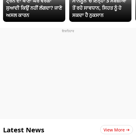
ਟ੍ਰੇਨ ਦਾ ਖਾਣਾ ਘਰ ਵਰਗਾ
ਮਾਨਸੂਨ ‘ਚ ਇਨ੍ਹਾਂ 3 ਸਬਜ਼ੀਆਂ
ਸੁਆਦੀ ਕਿਉਂ ਨਹੀਂ ਲੱਗਦਾ? ਜਾਣੋ
ਤੋਂ ਰਹੋ ਸਾਵਧਾਨ, ਸਿਹਤ ਨੂੰ ਹੋ
ਅਸਲ ਕਾਰਨ
ਸਕਦਾ ਹੈ ਨੁਕਸਾਨ
Latest News
View More