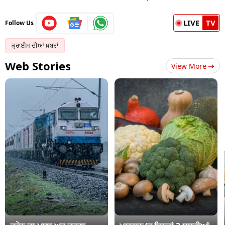
LIVE
TV
Follow Us
ਕ੍ਰਾਈਮ ਦੀਆਂ ਖ਼ਬਰਾਂ
Web Stories
View More