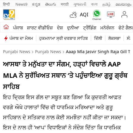
हिन्दी 
News9
ಕನ್ನಡ
తెలుగు
मराठी
ગુજરાતી
বাংলা
தமிழ்
മലയാളം
AQI
ਖੇਤੀਬਾੜੀ
ਪੰਜਾਬ
ਸ਼ਾਰਟ ਵੀਡੀਓਜ਼
ਦੇਸ਼
ਦੁਨੀਆ
ਟ੍ਰੈਂਡਿੰਗ
ਮਨੋਰੰਜਨ
ਫੋਟੋ ਗੈਲ
ਪੰਜਾਬ ਦਾ ਮੌਸਮ
ਹੁਕਮਨਾਮਾ ਸ੍ਰੀ ਦਰਬਾਰ ਸਾਹਿਬ
ਦਿੱਲੀ
ਲੋਕਸਭਾ
ਸੰਸ
ਸ਼ਾਰਟ ਵੀਡੀਓਜ਼
Punjabi News
Punjab News
Aaap Mla Jasvir Singh Raja Gill T
ਕਾਰੋਬਾਰ
ਆਸਥਾ ਤੇ ਮਨੁੱਖਤਾ ਦਾ ਸੰਗਮ, ਹੜ੍ਹਾਂ ਵਿਚਾਲੇ AAP
ਕਰਿਅਰ
MLA ਨੇ ਸੁਰੱਖਿਅਤ ਸਥਾਨ ‘ਤੇ ਪਹੁੰਚਾਇਆ ਗੁਰੂ ਗ੍ਰੰਥ
ਮਨੋਰੰਜਨ
ਸਾਹਿਬ
ਦੇਸ਼
ਇਹ ਦ੍ਰਿਸ਼ ਇਸ ਗੱਲ ਦਾ ਸਬੂਤ ਬਣ ਗਿਆ ਕਿ ਕੁਦਰਤੀ ਆਫ਼ਤ
ਵਰਗੇ ਔਖੇ ਹਾਲਾਤਾਂ ਵਿੱਚ ਵੀ ਧਾਰਮਿਕ ਮਰਿਆਦਾ ਅਤੇ ਗੁਰੂ
ਲਾਈਫ ਸਟਾਈਲ
ਸਾਹਿਬਾਨ ਦੇ ਸਤਿਕਾਰ ਨਾਲ ਕੋਈ ਸਮਝੌਤਾ ਨਹੀਂ ਕੀਤਾ ਜਾ ਸਕਦਾ।
ਪੰਜਾਬ
ਇਸ ਦੇ ਨਾਲ ਹੀ 'ਆਪ' ਵਿਧਾਇਕਾਂ ਨੇ ਸੰਦੇਸ਼ ਦਿੱਤਾ ਕਿ ਧਾਰਮਿਕ