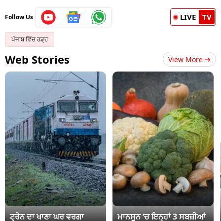
LIVE
TV
Follow Us
ਪੰਜਾਬ ਵਿੱਚ ਹੜ੍ਹ
Web Stories
View More
ਟ੍ਰੇਨ ਦਾ ਖਾਣਾ ਘਰ ਵਰਗਾ
ਮਾਨਸੂਨ ‘ਚ ਇਨ੍ਹਾਂ 3 ਸਬਜ਼ੀਆਂ