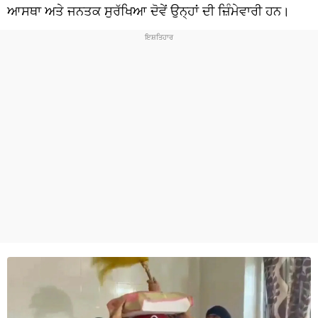
ਧਰਮ
ਆਸਥਾ ਅਤੇ ਜਨਤਕ ਸੁਰੱਖਿਆ ਦੋਵੇਂ ਉਨ੍ਹਾਂ ਦੀ ਜ਼ਿੰਮੇਵਾਰੀ ਹਨ।
ਖੇਡਾਂ
ਟੈਕਨੋਲਜੀ
ਟ੍ਰੈਂਡਿੰਗ
ਮੌਸਮ
ਦੁਨੀਆ
ਚੋਣਾਂ 2026